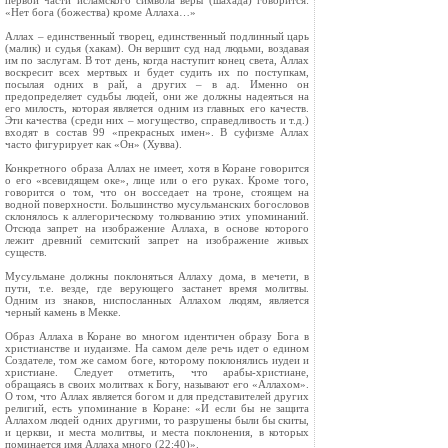
первой части исламского символа веры (шахада) говорится:
«Нет бога (божества) кроме Аллаха…»
Аллах – единственный творец, единственный подлинный царь
(малик) и судья (хакам). Он вершит суд над людьми, воздавая
им по заслугам. В тот день, когда наступит конец света, Аллах
воскресит всех мертвых и будет судить их по поступкам,
посылая одних в рай, а других – в ад. Именно он
предопределяет судьбы людей, они же должны надеяться на
его милость, которая является одним из главных его качеств.
Эти качества (среди них – могущество, справедливость и т.д.)
входят в состав 99 «прекрасных имен». В суфизме Аллах
часто фигурирует как «Он» (Хувва).
Конкретного образа Аллах не имеет, хотя в Коране говорится
о его «всевидящем оке», лице или о его руках. Кроме того,
говорится о том, что он восседает на троне, стоящем на
водной поверхности. Большинство мусульманских богословов
склонялось к аллегорическому толкованию этих упоминаний.
Отсюда запрет на изображение Аллаха, в основе которого
лежит древний семитский запрет на изображение живых
существ.
Мусульмане должны поклоняться Аллаху дома, в мечети, в
пути, т.е. везде, где верующего застанет время молитвы.
Одним из знаков, ниспосланных Аллахом людям, является
черный камень в Мекке.
Образ Аллаха в Коране во многом идентичен образу Бога в
христианстве и иудаизме. На самом деле речь идет о едином
Создателе, том же самом боге, которому поклонялись иудеи и
христиане. Следует отметить, что арабы-христиане,
обращаясь в своих молитвах к Богу, называют его «Аллахом».
О том, что Аллах является богом и для представителей других
религий, есть упоминание в Коране: «И если бы не защита
Аллахом людей одних другими, то разрушены были бы скиты,
и церкви, и места молитвы, и места поклонения, в которых
поминается имя Аллаха много (22:40)».