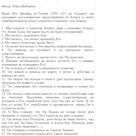
Автор: Ольга Бибикова
Имам Абу Джафар ат-Тахави (239—321 до Хиджре) так
описывает мусульманские представления об Аллахе в своём
общепризнанном среди суннитов сочинении «аль-Акыда»:
1. Мы говорим о единстве Аллаха, веря с помощью Аллаха,
что Аллах Един, без каких бы то ни было сотоварищей.
2. Нет ничего, подобного Ему.
3. Нет ничего, что может превзойти Его.
4. Нет иного божества, кроме Него.
5. Он вечен без начала и бессмертен, непрестанный без конца.
6. Он никогда не погибнет и не прекратит своего
существования.
7. Ничего не происходит, кроме того, что Он пожелает.
8. Никакое воображение не может постичь Его и никакое
понимание не охватывает Его.
9. Он отличен от любого сотворённого существа.
10. Он живой и никогда не умрёт, и вечно в действии и
никогда не спит.
11. Он творит без нужды в этом и даёт пропитание Своему
творению без всякого усилия.
12. Он умерщвляет без опасения и возвращает к жизни без
труда.
13. Он всегда существовал вместе со своими атрибутами ещё
до творения. Наделение творения существованием не
добавило к Его атрибутам того, чего бы уже не было. И Он
был со всеми Его атрибутами в предвечности, таким Он и
останется вечно.
14. О Нем говорят, что Он Творец не только после акта
творения, и говорят, что Он Создатель до акта создания.
15. Он всегда был Господом, даже когда не было ничего, над
чем Он мог бы быть Господом, и всегда был Творцом, даже
когда не было творения (…)
16. Он сотворил сотворённое по Своему Знанию.
17. Он предопределил судьбы всех Своих творений.