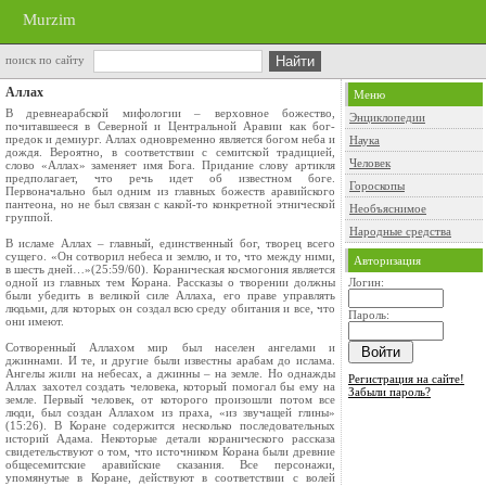
Murzim
поиск по сайту
Аллах
Меню
В древнеарабской мифологии – верховное божество,
Энциклопедии
почитавшееся в Северной и Центральной Аравии как бог-
предок и демиург. Аллах одновременно является богом неба и
Наука
дождя. Вероятно, в соответствии с семитской традицией,
Человек
слово «Аллах» заменяет имя Бога. Придание слову артикля
предполагает, что речь идет об известном боге.
Гороскопы
Первоначально был одним из главных божеств аравийского
пантеона, но не был связан с какой-то конкретной этнической
Необъяснимое
группой.
Народные средства
В исламе Аллах – главный, единственный бог, творец всего
сущего. «Он сотворил небеса и землю, и то, что между ними,
Авторизация
в шесть дней…»(25:59/60). Кораническая космогония является
одной из главных тем Корана. Рассказы о творении должны
Логин:
были убедить в великой силе Аллаха, его праве управлять
людьми, для которых он создал всю среду обитания и все, что
Пароль:
они имеют.
Сотворенный Аллахом мир был населен ангелами и
джиннами. И те, и другие были известны арабам до ислама.
Ангелы жили на небесах, а джинны – на земле. Но однажды
Регистрация на сайте!
Аллах захотел создать человека, который помогал бы ему на
Забыли пароль?
земле. Первый человек, от которого произошли потом все
люди, был создан Аллахом из праха, «из звучащей глины»
(15:26). В Коране содержится несколько последовательных
историй Адама. Некоторые детали коранического рассказа
свидетельствуют о том, что источником Корана были древние
общесемитские аравийские сказания. Все персонажи,
упомянутые в Коране, действуют в соответствии с волей