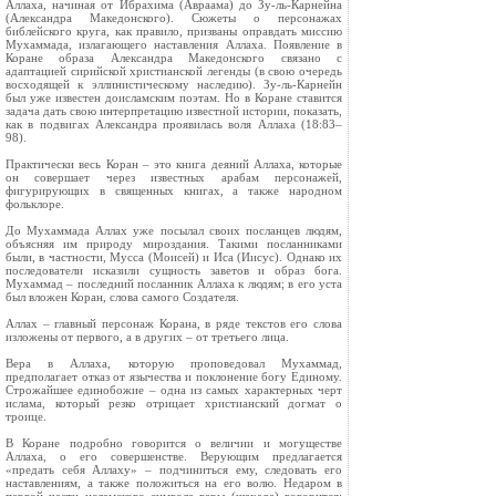
Аллаха, начиная от Ибрахима (Авраама) до Зу-ль-Карнейна
(Александра Македонского). Сюжеты о персонажах
библейского круга, как правило, призваны оправдать миссию
Мухаммада, излагающего наставления Аллаха. Появление в
Коране образа Александра Македонского связано с
адаптацией сирийской христианской легенды (в свою очередь
восходящей к эллинистическому наследию). Зу-ль-Карнейн
был уже известен доисламским поэтам. Но в Коране ставится
задача дать свою интерпретацию известной истории, показать,
как в подвигах Александра проявилась воля Аллаха (18:83–
98).
Практически весь Коран – это книга деяний Аллаха, которые
он совершает через известных арабам персонажей,
фигурирующих в священных книгах, а также народном
фольклоре.
До Мухаммада Аллах уже посылал своих посланцев людям,
объясняя им природу мироздания. Такими посланниками
были, в частности, Мусса (Моисей) и Иса (Иисус). Однако их
последователи исказили сущность заветов и образ бога.
Мухаммад – последний посланник Аллаха к людям; в его уста
был вложен Коран, слова самого Создателя.
Аллах – главный персонаж Корана, в ряде текстов его слова
изложены от первого, а в других – от третьего лица.
Вера в Аллаха, которую проповедовал Мухаммад,
предполагает отказ от язычества и поклонение богу Единому.
Строжайшее единобожие – одна из самых характерных черт
ислама, который резко отрицает христианский догмат о
троице.
В Коране подробно говорится о величии и могуществе
Аллаха, о его совершенстве. Верующим предлагается
«предать себя Аллаху» – подчиниться ему, следовать его
наставлениям, а также положиться на его волю. Недаром в