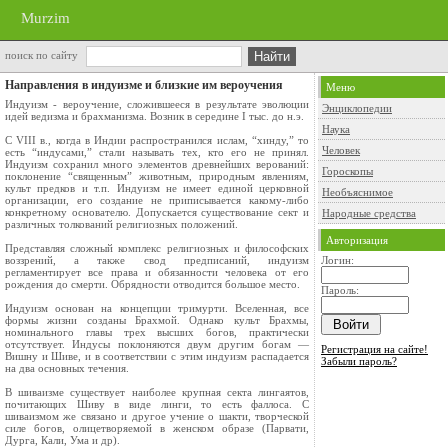
Murzim
поиск по сайту
Направления в индуизме и близкие им вероучения
Меню
Индуизм - вероучение, сложившееся в результате эволюции
Энциклопедии
идей ведизма и брахманизма. Возник в середине I тыс. до н.э.
Наука
С VIII в., когда в Индии распространился ислам, “хинду,” то
Человек
есть “индусами,” стали называть тех, кто его не принял.
Индуизм сохранил много элементов древнейших верований:
Гороскопы
поклонение “священным” животным, природным явлениям,
культ предков и т.п. Индуизм не имеет единой церковной
Необъяснимое
организации, его создание не приписывается какому-либо
конкретному основателю. Допускается существование сект и
Народные средства
различных толкований религиозных положений.
Авторизация
Представляя сложный комплекс религиозных и философских
воззрений, а также свод предписаний, индуизм
Логин:
регламентирует все права и обязанности человека от его
рождения до смерти. Обрядности отводится большое место.
Пароль:
Индуизм основан на концепции тримурти. Вселенная, все
формы жизни созданы Брахмой. Однако культ Брахмы,
номинального главы трех высших богов, практически
отсутствует. Индусы поклоняются двум другим богам —
Регистрация на сайте!
Вишну и Шиве, и в соответствии с этим индуизм распадается
Забыли пароль?
на два основных течения.
В шиваизме существует наиболее крупная секта лингаятов,
почитающих Шиву в виде линги, то есть фаллоса. С
шиваизмом же связано и другое учение о шакти, творческой
силе богов, олицетворяемой в женском образе (Парвати,
Дурга, Кали, Ума и др).