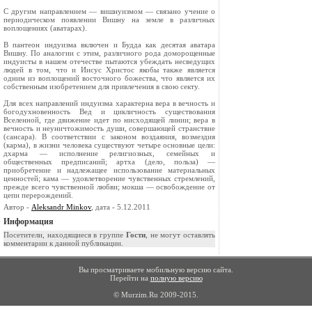
С другим направлением — вишнуизмом — связано учение о
периодическом появлении Вишну на земле в различных
воплощениях (аватарах).
В пантеон индуизма включен и Будда как десятая аватара
Вишну. По аналогии с этим, различного рода доморощенные
индуисты в нашем отечестве пытаются убеждать несведущих
людей в том, что и Иисус Христос якобы также является
одним из воплощений восточного божества, что является их
собственным изобретением для привлечения в свою секту.
Для всех направлений индуизма характерна вера в вечность и
богодухновенность Вед и цикличность существования
Вселенной, где движение идет по нисходящей линии; вера в
вечность и неуничтожимость души, совершающей странствие
(сансара). В соответствии с законом воздаяния, возмездия
(карма), в жизни человека существуют четыре основные цели:
дхарма — исполнение религиозных, семейных и
общественных предписаний; артха (дело, польза) —
приобретение и надлежащее использование материальных
ценностей; кама — удовлетворение чувственных стремлений,
прежде всего чувственной любви; мокша — освобождение от
цепи перерождений.
Автор -
Aleksandr Minkov
, дата - 5.12.2011
Информация
Посетители, находящиеся в группе
Гости
, не могут оставлять
комментарии к данной публикации.
Вы просматриваете мобильную версию сайта.
Перейти на
полную версию
© Murzim.Ru 2009-2015.