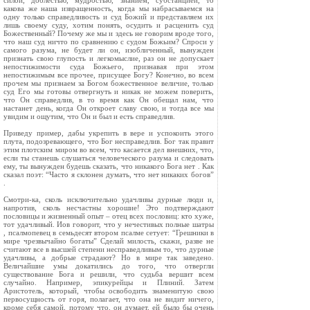
силой, доблестью, мудростью, знанием, субстанцией, то
какова же наша извращенность, когда мы набрасываемся на
одну только справедливость и суд Божий и представляем их
лишь своему суду, хотим понять, осудить и расценить суд
Божественный? Почему же мы и здесь не говорим вроде того,
что наш суд ничто по сравнению с судом Божьим? Спроси у
самого разума, не будет ли он, изобличенный, вынужден
признать свою глупость и легкомыслие, раз он не допускает
непостижимости суда Божьего, признавая при этом
непостижимым все прочее, присущее Богу? Конечно, во всем
прочем мы признаем за Богом божественное величие, только
суд Его мы готовы отвергнуть и никак не можем поверить,
что Он справедлив, в то время как Он обещал нам, что
настанет день, когда Он откроет славу свою, и тогда все мы
увидим и ощутим, что Он и был и есть справедлив.
Приведу пример, дабы укрепить в вере и успокоить этого
плута, подозревающего, что Бог несправедлив. Бог так правит
этим плотским миром во всем, что касается дел внешних, что,
если ты станешь слушаться человеческого разума и следовать
ему, ты вынужден будешь сказать, что никакого Бога нет . Как
сказал поэт: “Часто я склонен думать, что нет никаких богов”
.
Смотри-ка, сколь исключительно удачливы дурные люди и,
напротив, сколь несчастны хорошие! Это подтверждают
пословицы и жизненный опыт – отец всех пословиц: кто хуже,
тот удачливый. Иов говорит, что у нечестивых полные шатры
, псалмопевец в семьдесят втором псалме сетует: “Грешники в
мире чрезвычайно богаты” Сделай милость, скажи, разве не
считают все в высшей степени несправедливым то, что дурные
удачливы, а добрые страдают? Но в мире так заведено.
Величайшие умы докатились до того, что отвергли
существование Бога и решили, что судьба вершит всем
случайно. Например, эпикурейцы и Плиний. Затем
Аристотель, который, чтобы освободить знаменитую свою
первосущность от горя, полагает, что она не видит ничего,
кроме себя самой, потому что, он думает, ей было бы очень