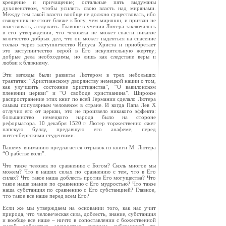
крещение и причащение; остальные пять выдуманы
духовенством, чтобы усилить свою власть над мирянами.
Между тем такой власти вообще не должно существовать, ибо
священник не стоит ближе к Богу, чем мирянин, и призван не
властвовать, а служить. Главное в учении Лютера заключалось
в его утверждении, что человека не может спасти никакое
количество добрых дел, что он может надеяться на спасение
только через заступничество Иисуса Христа и приобретает
это заступничество верой в Его искупительную жертву;
добрые дела необходимы, но лишь как следствие веры и
любви к ближнему.
Эти взгляды были развиты Лютером в трех небольших
трактатах: “Христианскому дворянству немецкой нации о том,
как улучшить состояние христианства”, “О вавилонском
пленении церкви” и “О свободе христианина”. Широкое
распространение этих книг по всей Германии сделало Лютера
самым популярным человеком в стране. И когда Папа Лев Х
отлучил его от церкви, это не произвело никакого эффекта:
большинство немецкого народа было на стороне
реформатора. 10 декабря 1520 г. Лютер торжественно сжег
папскую буллу, предавшую его анафеме, перед
виттенбергскими студентами.
Вашему вниманию предлагается отрывок из книги М. Лютера
“О рабстве воли”.
Что такое человек по сравнению с Богом? Сколь многое мы
можем? Что в наших силах по сравнению с тем, что в Его
силах? Что такое наша доблесть против Его могущества? Что
такое наше знание по сравнению с Его мудростью? Что такое
наша субстанция по сравнению с Его субстанцией? Главное,
что такое все наше перед всем Его?
Если же мы утверждаем на основании того, как нас учит
природа, что человеческая сила, доблесть, знание, субстанция
и вообще все наше – ничто в сопоставлении с божественной