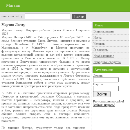
Murzim
поиск по сайту
Мартин Лютер
Меню
Мартин Лютер. Портрет работы Лукаса Кранаха Старшего
Энциклопедии
1526
Мартин Лютер (1483 – 1546) родился 10 ноября 1483 г. в
Наука
семье бедного рудокопа Ганса Лютера, жившего в немецком
Человек
городе Эйслебене. В 1497 г. Лютеры переехали из г.
Мансфельда в г. Магдебург, и Мартин поступил во
Гороскопы
французскую школу. Именно здесь он проникся сознанием
величия католической церкви и дал себе клятву совершить
Необъяснимое
путешествие в Рим и стать монахом. В 1501 г. Лютер
поступил в Эрфуртский университет, бывший в то время
Народные средства
главным центром гуманистического образования в Германии,
но в 1505 г. ушел из него и вступил в августинский
Авторизация
монашеский орден, и там не прекращал учиться. Пророческим
можно считать известное высказывание о Лютере богослова
Логин:
Поллиха в 1509 г. Он сказал, что монах с глубокими глазами и
чудными фантазиями собьет с пути всех докторов, введет
Пароль:
новое учение и преобразует всю римскую церковь.
В 1519 г. в Лейпциге произошел открытый разрыв между
Лютером и католической церковью. Обращаясь к светским
властям Германии – императору, князьям и дворянам, он
Регистрация на сайте!
призвал их заняться исправлением церкви, поскольку она уже
Забыли пароль?
не в состоянии исправить сама себя. Надо прекратить платежи
в Рим, решать все церковные дела внутри страны. Каждая
община должна выбрать себе в пастыри набожного
гражданина, предоставив ему право жениться, если он того
пожелает.
По мнению Лютера, существует только два таинства –