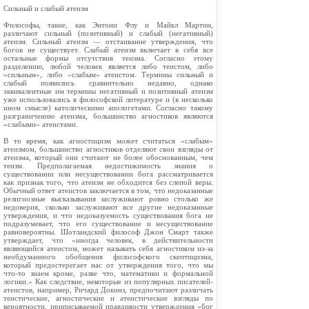
Сильный и слабый атеизм
Философы, такие, как Энтони Флу и Майкл Мартин,
различают сильный (позитивный) и слабый (негативный)
атеизм. Сильный атеизм — отстаивание утверждения, что
богов не существует. Слабый атеизм включает в себя все
остальные формы отсутствия теизма. Согласно этому
разделению, любой человек является либо теистом, либо
«сильным», либо «слабым» атеистом. Термины сильный и
слабый появились сравнительно недавно, однако
эквивалентные им термины негативный и позитивный атеизм
уже использовались в философской литературе и (в несколько
ином смысле) католическими апологетами. Согласно такому
разграничению атеизма, большинство агностиков являются
«слабыми» атеистами.
В то время, как агностицизм может считаться «слабым»
атеизмом, большинство агностиков отделяют свои взгляды от
атеизма, который они считают не более обоснованным, чем
теизм. Предполагаемая недостижимость знания о
существовании или несуществовании бога рассматривается
как признак того, что атеизм не обходится без слепой веры.
Обычный ответ атеистов заключается в том, что недоказанные
религиозные высказывания заслуживают ровно столько же
недоверия, сколько заслуживают все другие недоказанные
утверждения, и что недоказуемость существования бога не
подразумевает, что его существование и несуществование
равновероятны. Шотландский философ Джон Смарт также
утверждает, что «иногда человек, в действительности
являющийся атеистом, может называть себя агностиком из-за
необдуманного обобщения философского скептицизма,
который предостерегает нас от утверждения того, что мы
что-то знаем кроме, разве что, математики и формальной
логики.» Как следствие, некоторые из популярных писателей-
атеистов, например, Ричард Докинз, предпочитают различать
теистические, агностические и атеистические взгляды по
вероятности, приписываемой правдивости утверждения «бог