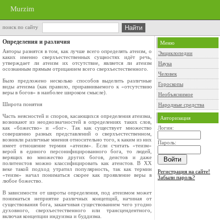
Murzim
поиск по сайту
Определения и различия
Меню
Авторы разнятся в том, как лучше всего определять атеизм, о
Энциклопедии
каких именно сверхъестественных сущностях идёт речь,
утверждает ли атеизм их отсутствие, является ли атеизм
Наука
осознанным прямым отрицанием всего сверхъестественного.
Человек
Было предложено несколько способов выделить различные
Гороскопы
виды атеизма (как правило, приравниваемого к «отсутствию
веры в богов» в наиболее широком смысле).
Необъяснимое
Широта понятия
Народные средства
Часть неясностей и споров, касающихся определения атеизма,
Авторизация
возникают из неоднозначностей в определениях таких слов,
как «божество» и «бог». Так как существует множество
Логин:
совершенно разных представлений о сверхъестественном,
возникли различные мнения относительно того, к каким из них
Пароль:
имеет отношение термин «атеизм». Если считать «теизм»
верой в единого персонифицированного бога, то людей,
верящих во множество других богов, деистов и даже
политеистов можно классифицировать как атеистов. В XX
веке такой подход утратил популярность, так как термин
Регистрация на сайте!
«теизм» начал пониматься скорее как проявление веры в
Забыли пароль?
любое божество.
В зависимости от широты определения, под атеизмом может
пониматься неприятие различных концепций, начиная от
существования бога, заканчивая существованием чего угодно
духовного, сверхъестественного или трансцендентного,
включая концепции индуизма и буддизма.