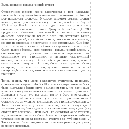
Выраженный и невыраженный атеизм
Определения атеизма также различаются в том, насколько
понятие бога должно быть осмыслено человеком, чтобы он
мог называться атеистом. В самом широком смысле, атеизм
может рассматриваться как отсутствие веры в богов. Ещё в
1772 году Гольбах писал: «Все дети атеисты; у них нет
никаких представлений о боге». Джордж Генри Смит (1979)
предложил: «Человек, незнакомый с теизмом, является
атеистом, поскольку не верит в бога. Эта категория также
включает и детей, способных понять, что стоит за атеизмом,
но ещё не знакомых с понятиями, с ним связанными. Сам факт
того, что ребёнок не верит в бога, уже делает его атеистом».
Смит, таким образом, ввёл понятие «невыраженный атеизм»,
описывающее «отсутствие теистического верования без
осознанного его отрицания», и понятие «выраженный
атеизм», описывающее более общепринятое определение
осознанного неверия. Но подобная точка зрения была
оспорена, так как это определение включает в себя
новорождённых и тех, кому неизвестны теистические идеи в
принципе.
Точка зрения, что дети рождаются атеистами, появилась
сравнительно недавно. До XVIII столетия существование бога
было настолько общепринято в западном мире, что даже сама
возможность существования «истинного» атеизма отрицалась.
Доктрина о том, что все люди верят в бога с рождения,
называется «Теистическим учением о припоминании».
Согласно этому учению, атеисты просто отрицают очевидное.
Также часто можно услышать мнение, что не существует
«атеистов до глубины души» и в критических ситуациях («в
окопах нет атеистов»), например, на смертном одре атеисты
вдруг начинают верить в бога. Атеисты оспаривают подобные
утверждения, приводя примеры «атеистов до глубины души».
Также в ответ были созданы атеистические организации среди
военного персонала.