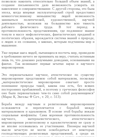
позволило накопить относительно большой объем знаний, а
создание письменности дало возможность ускорить их
накопление и совершенствование. С другой стороны, это была
эпоха, когда впервые эксплуататорский строй предоставил
немногочисленному меньшинству людей возможность
заниматься политической, художественной, научной
деятельностью, возложив на большинство всю тяжесть
рабского физического труда. В тот период в
противоположность представлениям, где подлинное знание
тонуло в массе мифологических, фантастических преданий и
поэтических образов, зарождается система знаний о природе,
о людях и их сознании, о законах, которым подчинены мир и
мышление.
Уже первые шага людей, пытающихся постичь мир, приводили
к требованию ничего не принимать на веру, считать истинным
лишь то, что доказано разумными доводами, основанными на
фактах. Так возникают первые зачатки науки и научного
мировоззрения.
Это первоначальное научное, атеистическое по существу
мировоззрение представляло собой материализм, поскольку
„материалистическое мировоззрение означает просто
понимание природы такой, какова она есть, без всяких
посторонних прибавлений, и поэтому у греческих философов
оно было первоначально чем-то само собой разумеющимся"
(Маркс К, Энгельс Ф Соч., т. 20, с. 513).
Борьба между научным и религиозным мировоззрением
осложняется и переплетается с борьбой между
материализмом и идеализмом. В основе этой борьбы лежали
социальные конфликты. Сама коренная противоположность
научного, материалистического, атеистического
мировоззрения религиозному и идеалистическому не сразу и
не вполне осознавалась ее участниками. Пионеры научной
мысли зачастую не могли освободиться от некоторых
господствующих религиозных представлений, а среди их