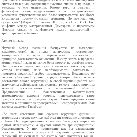
противников некоторые вводили в свои в целом антинаучные
системы материал, содержащий научное знание о природе, о
человеке, о его мышлении. Кроме того, в религии и
философии „связь представлений с их материальными
условиями существования все более запутывается, все более
затемняется промежуточными звеньями. Но все-таки она
существует" (Маркс К., Энгельс Ф Соч., т 21, с. 312). Так,
конфликт между материализмом Демокрита и идеализмом
Платона связан с конфликтом между демократией и
аристократией в Афинах.
Атеизм и наука
Научный метод познания базируется на выведении
закономерностей из опыта, логических построениях,
эмпирической проверке теоретических положений и
принципе достаточного основания. В силу этого в пределах
эмпирической науки понятию бога просто не остаётся места.
Эмпирическая наука по сути атеистична из-за научного
метода познания, из-за необходимости доказывать и
проверять практикой любое умозаключение. Независимо от
личных убеждений учёных (среди которых было и есть
достаточно много верующих), в своей научной работе они
вынуждены действовать как атеисты, то есть искать причины
явлений исключительно в естественной области.
Предположение о божественном вмешательстве
автоматически выводит теорию, использовавшую такое
предположение, за пределы науки. Такое предположение
является в принципе непроверяемым и неопровергаемым. Как
заметил академик Гинзбург,
«Во всех известных мне случаях верующие физики и
астрономы в своих научных работах ни словом не упоминают
о Боге. Они одновременно живут как бы в двух мирах —
одном материальном, а другом каком-то трансцендентном,
божественном. У них происходит как бы расщепление
психики. Занимаясь конкретной научной деятельностью,
верующий, по сути дела, забывает о Боге, поступает так же,