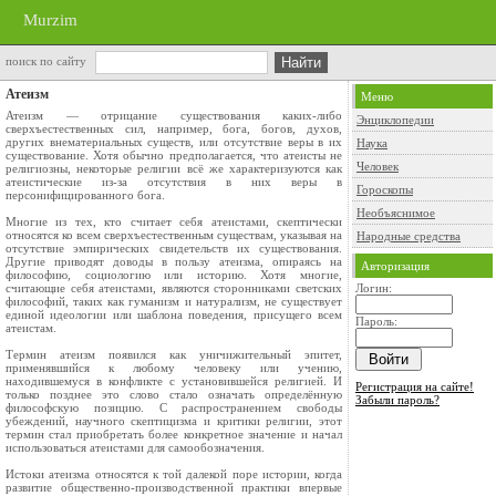
Murzim
поиск по сайту
Атеизм
Меню
Атеизм — отрицание существования каких-либо
Энциклопедии
сверхъестественных сил, например, бога, богов, духов,
других внематериальных существ, или отсутствие веры в их
Наука
существование. Хотя обычно предполагается, что атеисты не
Человек
религиозны, некоторые религии всё же характеризуются как
атеистические из-за отсутствия в них веры в
Гороскопы
персонифицированного бога.
Необъяснимое
Многие из тех, кто считает себя атеистами, скептически
относятся ко всем сверхъестественным существам, указывая на
Народные средства
отсутствие эмпирических свидетельств их существования.
Другие приводят доводы в пользу атеизма, опираясь на
Авторизация
философию, социологию или историю. Хотя многие,
считающие себя атеистами, являются сторонниками светских
Логин:
философий, таких как гуманизм и натурализм, не существует
единой идеологии или шаблона поведения, присущего всем
Пароль:
атеистам.
Термин атеизм появился как уничижительный эпитет,
применявшийся к любому человеку или учению,
находившемуся в конфликте с установившейся религией. И
Регистрация на сайте!
только позднее это слово стало означать определённую
Забыли пароль?
философскую позицию. С распространением свободы
убеждений, научного скептицизма и критики религии, этот
термин стал приобретать более конкретное значение и начал
использоваться атеистами для самообозначения.
Истоки атеизма относятся к той далекой поре истории, когда
развитие общественно-производственной практики впервые