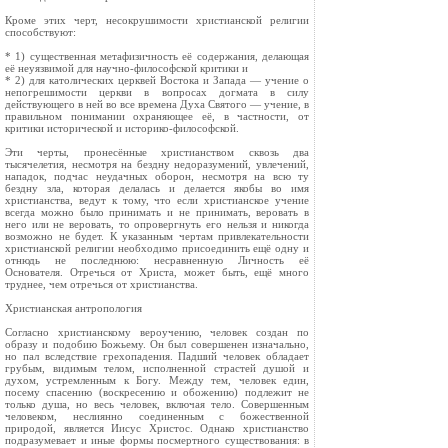
Кроме этих черт, несокрушимости христианской религии
способствуют:
* 1) существенная метафизичность её содержания, делающая
её неуязвимой для научно-философской критики и
* 2) для католических церквей Востока и Запада — учение о
непогрешимости церкви в вопросах догмата в силу
действующего в ней во все времена Духа Святого — учение, в
правильном понимании охраняющее её, в частности, от
критики исторической и историко-философской.
Эти черты, пронесённые христианством сквозь два
тысячелетия, несмотря на бездну недоразумений, увлечений,
нападок, подчас неудачных оборон, несмотря на всю ту
бездну зла, которая делалась и делается якобы во имя
христианства, ведут к тому, что если христианское учение
всегда можно было принимать и не принимать, веровать в
него или не веровать, то опровергнуть его нельзя и никогда
возможно не будет. К указанным чертам привлекательности
христианской религии необходимо присоединить ещё одну и
отнюдь не последнюю: несравненную Личность её
Основателя. Отречься от Христа, может быть, ещё много
труднее, чем отречься от христианства.
Христианская антропология
Согласно христианскому вероучению, человек создан по
образу и подобию Божьему. Он был совершенен изначально,
но пал вследствие грехопадения. Падший человек обладает
грубым, видимым телом, исполненной страстей душой и
духом, устремленным к Богу. Между тем, человек един,
посему спасению (воскресению и обожению) подлежит не
только душа, но весь человек, включая тело. Совершенным
человеком, неслиянно соединенным с божественной
природой, является Иисус Христос. Однако христианство
подразумевает и иные формы посмертного существования: в