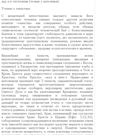
аду и в чистилище (только у католиков).
Учение о таинствах
С концепцией непостижимо высокого замысла Бога
относительно человека связано чуждое другим религиям
понятие «таинства» как совершенно особого действия,
выходящего за пределы ритуала, обряда; если обряды
символически соотносят человеческий быт с божественным
бытием и этим гарантируют стабильность равновесия в мире
и человеке, то таинства (греч. mysterion, лат. sacramentum), по
традиционному христианскому пониманию, реально вводят
божественное присутствие в жизнь человека и служат залогом
грядущего «обожения», прорыва эсхатологического времени.
Важнейшие из таинств, признаваемые всеми
вероисповеданиями, крещение (инициация, вводящая в
христианскую жизнь и символизирующая соединение с Богом,
покаяние) и Евхаристия, или причащение (вкушение хлеба и
вина, по церковной вере незримо пресуществленных в Тело и
Кровь Христа ради сущностного соединения верующего со
Христом, чтобы Христос «жил в нём»). Православие и
католицизм признают ещё 5 таинств, сакраментальный статус
которых отрицается протестантизмом: миропомазание,
имеющее целью сообщить верующему мистические дары
Святого Духа и как бы увенчивающее Крещение; покаяние
(исповедь перед священником и отпущение грехов);
рукоположение или ординацию (возведение в духовный сан,
дающий не только полномочия учить и «пасторски» вести
верующих, но также в отличие от чисто юридического
статуса раввина в иудаизме или муллы в исламе, прежде всего
власть совершать таинства); брак, понимаемый как соучастие
в мистическом браке Христа и Церкви (Ефес. 5:22,32);
соборование (сопровождающееся молитвами помазание елеем
тела тяжелобольного как последнее средство вернуть к жизни
и одновременно напутствие к смерти). Понятие таинства,
всегда телесно-конкретного, и этика аскетизма соподчинены в