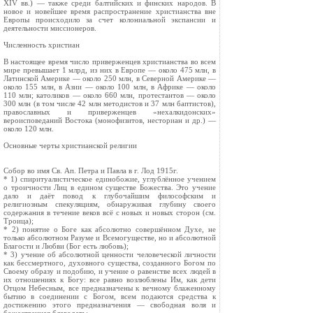
XIV вв.) — также среди балтийских и финских народов. В
новое и новейшее время распространение христианства вне
Европы происходило за счет колониальной экспансии и
деятельности миссионеров.
Численность христиан
В настоящее время число приверженцев христианства во всем
мире превышает 1 млрд, из них в Европе — около 475 млн, в
Латинской Америке — около 250 млн, в Северной Америке —
около 155 млн, в Азии — около 100 млн, в Африке — около
110 млн; католиков — около 660 млн, протестантов — около
300 млн (в том числе 42 млн методистов и 37 млн баптистов),
православных и приверженцев «нехалкидонских»
вероисповеданий Востока (монофизитов, несториан и др.) —
около 120 млн.
Основные черты христианской религии
Собор во имя Св. Aп. Петра и Павла в г. Лод 1915г.
* 1) спиритуалистическое единобожие, углублённое учением
о троичности Лиц в едином существе Божества. Это учение
дало и даёт повод к глубочайшим философским и
религиозным спекуляциям, обнаруживая глубину своего
содержания в течение веков всё с новых и новых сторон (см.
Троица);
* 2) понятие о Боге как абсолютно совершённом Духе, не
только абсолютном Разуме и Всемогуществе, но и абсолютной
Благости и Любви (Бог есть любовь);
* 3) учение об абсолютной ценности человеческой личности
как бессмертного, духовного существа, созданного Богом по
Своему образу и подобию, и учение о равенстве всех людей в
их отношениях к Богу: все равно возлюблены Им, как дети
Отцом Небесным, все предназначены к вечному блаженному
бытию в соединении с Богом, всем подаются средства к
достижению этого предназначения — свободная воля и