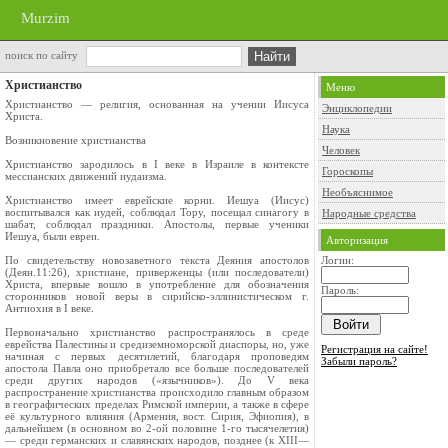
Murzim
поиск по сайту
Христианство
Меню
Христианство — религия, основанная на учении Иисуса
Энциклопедии
Христа.
Наука
Возникновение христианства
Человек
Христианство зародилось в I веке в Израиле в контексте
Гороскопы
мессианских движений иудаизма.
Необъяснимое
Христианство имеет еврейские корни. Иешуа (Иисус)
воспитывался как иудей, соблюдал Тору, посещал синагогу в
Народные средства
шабат, соблюдал праздники. Апостолы, первые ученики
Иешуа, были евреи.
Авторизация
По свидетельству новозаветного текста Деяния апостолов
Логин:
(Деян.11:26), христиане, приверженцы (или последователи)
Христа, впервые вошло в употребление для обозначения
Пароль:
сторонников новой веры в сирийско-эллинистическом г.
Антиохия в I веке.
Первоначально христианство распространялось в среде
еврейства Палестины и средиземноморской диаспоры, но, уже
Регистрация на сайте!
начиная с первых десятилетий, благодаря проповедям
Забыли пароль?
апостола Павла оно приобретало все больше последователей
среди других народов («язычников»). До V века
распространение христианства происходило главным образом
в географических пределах Римской империи, а также в сфере
её культурного влияния (Армения, вост. Сирия, Эфиопия), в
дальнейшем (в основном во 2-ой половине 1-го тысячелетия)
— среди германских и славянских народов, позднее (к XIII—