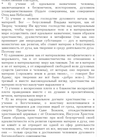
божественная благодать;
* 4) учение об идеальном назначении человека,
заключающемся в бесконечном, всестороннем, духовном
усовершенствовании (будьте совершенны, как совершенен
Отец ваш Небесный);
* 5) учение о полном господстве духовного начала над
материей: Бог — безусловный Владыка материи, как её
Творец: человеку Им вручено господство над материальным
миром, чтобы через материальное тело и в материальном
мире осуществить своё идеальное назначение; таким образом
христианство, дуалистическое в метафизике (так как оно
принимает две инородные субстанции — дух и материю),
монистично как религия, ибо ставит материю в безусловную
зависимость от духа, как творение и среду деятельности духа.
Поэтому оно
* 6) одинаково далеко как от материализма метафизического и
морального, так и от ненавистничества по отношению к
материи и материальному миру как таковым. Зло не в материи
и не от материи, а от извращённой свободной воли духовных
существ (ангелов и человека), от которых оно перешло на
материю («проклята земля в делах твоих», — говорит Бог
Адаму; при творении же всё было «добро зело»). Этот
трезвый и вместе высокоидеальный взгляд христианства на
материю получил наилучшее выражение в
* 7) учении о воскресении плоти и о блаженстве воскресшей
плоти праведников вместе с их душами в просветлённом,
вечном, материальном мире и
* 8) во втором кардинальном догмате христианства — в
учении о Богочеловеке, о воистину воплотившемся и
вочеловечившемся для спасения людей от греха, проклятия и
смерти Предвечном Сыне Божием, отождествляемом
христианской церковью с её Основателем, Иисусом Христом.
Таким образом, христианство при всей безупречной своей
идеалистичности есть религия гармонии материи и духа; оно
не клянёт и не отрицает ни одной из сфер деятельности
человека, но облагораживает их все, внушая помнить, что все
они — только средства к достижению человеком духовного
богоподобного совершенства.