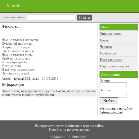
Murzim
поиск по сайту
Лёгкость....
Меню
Энциклопедии
Нам не хватает лёгкости,
Наука
Душевной простоты
Человек
Открытости и веры,
Что сбываются мечты.
Гороскопы
Нам не хватает силы,
Чтоб признать, что
Необъяснимое
Жизнь прекрасна
Каждый день.
Народные средства
И всё,что происходит-
Не напрасно в ней.
Авторизация
Автор -
jatusia1992
, дата - 10.08.2015
Логин:
Информация
Пароль:
Посетители, находящиеся в группе
Гости
, не могут оставлять
комментарии к данной публикации.
Регистрация на сайте!
Забыли пароль?
Вы просматриваете мобильную версию сайта.
Перейти на
полную версию
© Murzim.Ru 2009-2015.