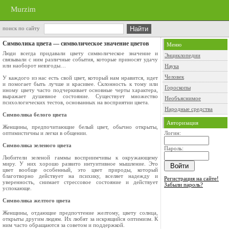
Murzim
поиск по сайту
Символика цвета — символическое значение цветов
Меню
Люди всегда придавали цвету символическое значение и
Энциклопедии
связывали с ним различные события, которые приносят удачу
или наоборот невзгоды…
Наука
Человек
У каждого из нас есть свой цвет, который нам нравится, идет
и помогает быть лучше и красивее. Склонность к тому или
Гороскопы
иному цвету часто подчеркивает основные черты характера,
выражает душевное состояние. Существует множество
Необъяснимое
психологических тестов, основанных на восприятии цвета.
Народные средства
Символика белого цвета
Авторизация
Женщины, предпочитающие белый цвет, обычно открыты,
оптимистичны и легки в общении.
Логин:
Символика зеленого цвета
Пароль:
Любители зеленой гаммы восприимчивы к окружающему
миру. У них хорошо развито интуитивное мышление. Это
цвет вообще особенный, это цвет природы, который
благотворно действует на психику, вселяет надежду и
Регистрация на сайте!
уверенность, снимает стрессовое состояние и действует
Забыли пароль?
успокающе.
Символика желтого цвета
Женщины, отдающие предпочтение желтому, цвету солнца,
открыты другим людям. Их любят за искрящийся оптимизм. К
ним часто обращаются за советом и поддержкой.