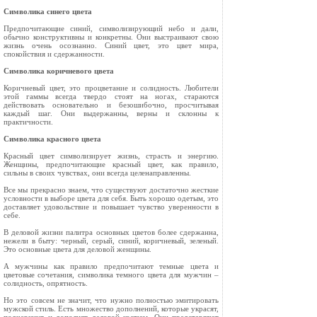
Символика синего цвета
Предпочитающие синий, символизирующий небо и дали,
обычно конструктивны и конкретны. Они выстраивают свою
жизнь очень осознанно. Синий цвет, это цвет мира,
спокойствия и сдержанности.
Символика коричневого цвета
Коричневый цвет, это процветание и солидность. Любители
этой гаммы всегда твердо стоят на ногах, стараются
действовать основательно и безошибочно, просчитывая
каждый шаг. Они выдержанны, верны и склонны к
практичности.
Символика красного цвета
Красный цвет символизирует жизнь, страсть и энергию.
Женщины, предпочитающие красный цвет, как правило,
сильны в своих чувствах, они всегда целенаправленны.
Все мы прекрасно знаем, что существуют достаточно жесткие
условности в выборе цвета для себя. Быть хорошо одетым, это
доставляет удовольствие и повышает чувство уверенности в
себе.
В деловой жизни палитра основных цветов более сдержанна,
нежели в быту: черный, серый, синий, коричневый, зеленый.
Это основные цвета для деловой женщины.
А мужчины как правило предпочитают темные цвета и
цветовые сочетания, символика темного цвета для мужчин –
солидность, опрятность.
Но это совсем не значит, что нужно полностью эмитировать
мужской стиль. Есть множество дополнений, которые украсят,