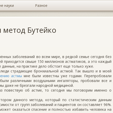
не науки
Разное
и метод Бутейко
ённых заболеваний во всем мире, в редкой семье сегодня без
ей приходится свыше 150 миллионов астматиков, а это каждый
 данные, на практике дело обстоит еще только хуже.
 люди страдающие бронхиальной астмой. Так вышло и в моей
чению астмы
мне были известны уже годами. Перепробовали
 были различными воздушными ингаляторы, пробовали все и
 мы даже не брезгали народной медициной.
аз повествую об астме, то сегодня мы поговорим именно о
втором данного метода, который по статистическим данным
имости от групп заболеваний и пациентов он составляет 96%.
 может оказаться спасение и полностью избавить человека на