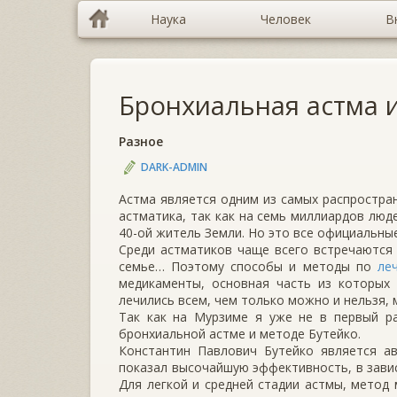
Наука
Человек
В
Бронхиальная астма 
Разное
DARK-ADMIN
Астма является одним из самых распростран
астматика, так как на семь миллиардов люд
40-ой житель Земли. Но это все официальные
Среди астматиков чаще всего встречаются
семье… Поэтому способы и методы по
ле
медикаменты, основная часть из которых
лечились всем, чем только можно и нельзя,
Так как на Мурзиме я уже не в первый р
бронхиальной астме и методе Бутейко.
Константин Павлович Бутейко является а
показал высочайшую эффективность, в завис
Для легкой и средней стадии астмы, метод