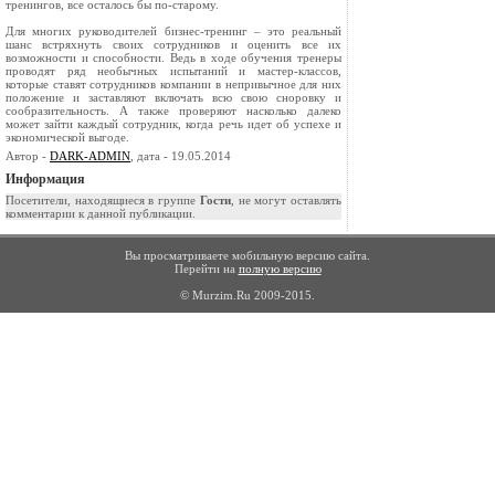
тренингов, все осталось бы по-старому.
Для многих руководителей бизнес-тренинг – это реальный
шанс встряхнуть своих сотрудников и оценить все их
возможности и способности. Ведь в ходе обучения тренеры
проводят ряд необычных испытаний и мастер-классов,
которые ставят сотрудников компании в непривычное для них
положение и заставляют включать всю свою сноровку и
сообразительность. А также проверяют насколько далеко
может зайти каждый сотрудник, когда речь идет об успехе и
экономической выгоде.
Автор -
DARK-ADMIN
, дата - 19.05.2014
Информация
Посетители, находящиеся в группе
Гости
, не могут оставлять
комментарии к данной публикации.
Вы просматриваете мобильную версию сайта.
Перейти на
полную версию
© Murzim.Ru 2009-2015.