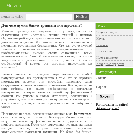
Murzim
поиск по сайту
Для чего нужны бизнес-тренинги для персонала?
Меню
Многие руководители уверены, что у каждого из их
Энциклопедии
сотрудников есть «потолок» знаний, умений и навыков.
Однако который год подряд многие консалтинговые компании
Наука
доказывают обратное. Их главный лозунг – возможности и
Человек
потенциал сотрудников безграничны. Что для этого нужно?
Развивать интеллектуальные, коммуникативные и
Гороскопы
профессиональные навыки своих сотрудников всеми
возможными способами. Многие считают, что один из самых
Необъяснимое
эффективных и действенных – бизнес-тренинги. В чем их
особенности? И почему это выгодная инвестиция для
Народные средства
компании?
Авторизация
Бизнес-тренинги в последние годы пользуются особой
популярностью. Их преимущество в том, что за короткий
Логин:
промежуток времени они способны пополнить запас
сотрудников новыми знаниями и навыками. Как правило, на
Пароль:
них собрана вся самая необходимая и актуальная
информация, которая касается вашей профессиональной
области. Вы узнаете о новых методиках, положениях и
разработках, которые помогут вам преуспеть в вашем деле и
значительно расширят ваши представления о выбранной
Регистрация на сайте!
сфере.
Забыли пароль?
Посетители портала, посвященного данной теме,
kommersant-
cc.ru
, уверены, что именно благодаря бизнес-тренингам
возрос не только профессионализм из сотрудником, но и
прибыль компании. Поскольку сотрудники перешли на новые
методы работы, которые значительно улучшили
экономические показатели компании. Не было бы бизнес-