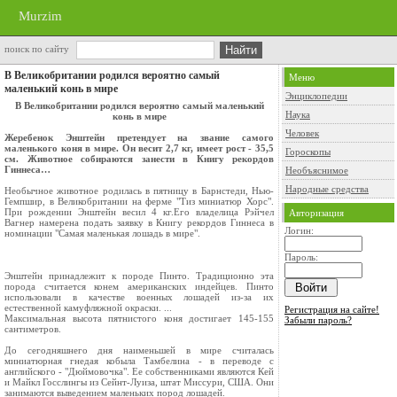
Murzim
поиск по сайту
В Великобритании родился вероятно самый
Меню
маленький конь в мире
Энциклопедии
В Великобритании родился вероятно самый маленький
Наука
конь в мире
Человек
Жеребенок Энштейн претендует на звание самого
маленького коня в мире. Он весит 2,7 кг, имеет рост - 35,5
Гороскопы
см. Животное собираются занести в Книгу рекордов
Гиннеса…
Необъяснимое
Народные средства
Необычное животное родилась в пятницу в Барнстеди, Нью-
Гемпшир, в Великобритании на ферме "Тиз миниатюр Хорс".
При рождении Энштейн весил 4 кг.Его владелица Рэйчел
Авторизация
Вагнер намерена подать заявку в Книгу рекордов Гиннеса в
Логин:
номинации "Самая маленькая лошадь в мире".
Пароль:
Энштейн принадлежит к породе Пинто. Традиционно эта
порода считается конем американских индейцев. Пинто
использовали в качестве военных лошадей из-за их
естественной камуфляжной окраски. ...
Регистрация на сайте!
Максимальная высота пятнистого коня достигает 145-155
Забыли пароль?
сантиметров.
До сегодняшнего дня наименьшей в мире считалась
миниатюрная гнедая кобыла Тамбелина - в переводе с
английского - "Дюймовочка". Ее собственниками являются Кей
и Майкл Госслингы из Сейнт-Луиза, штат Миссури, США. Они
занимаются выведением маленьких пород лошадей.