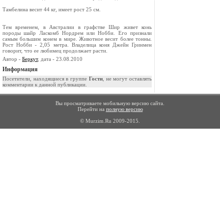
Тамбелина весит 44 кг, имеет рост 25 см.
Тем временем, в Австралии в графстве Шир живет конь
породы шайр Ласкомб Нордрем или Нобби. Его признали
самым большим конем в мире. Животное весит более тонны.
Рост Нобби - 2,05 метра. Владелица коня Джейн Гринмен
говорит, что ее любимец продолжает расти.
Автор -
Беркут
, дата - 23.08.2010
Информация
Посетители, находящиеся в группе
Гости
, не могут оставлять
комментарии к данной публикации.
Вы просматриваете мобильную версию сайта.
Перейти на
полную версию
© Murzim.Ru 2009-2015.