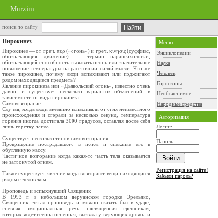
Murzim
поиск по сайту
Пирокинез
Меню
Пирокинез — от греч. πυρ («огонь») и греч. κίνησις (суффикс,
Энциклопедии
обозначающий движение) — термин парапсихологии,
обозначающий способность вызывать огонь или значительное
Наука
повышение температуры на расстоянии силой мысли. Что же
Человек
такое пирокинез, почему люди вспыхивают или поджигают
рядом находящиеся предметы?
Гороскопы
Явление пирокинеза или «Дьявольский огонь», известно очень
давно, и существует несколько вариантов объяснений, в
Необъяснимое
зависимости от вида пирокинеза.
Самовозгорание
Народные средства
Случаи, когда люди внезапно вспыхивали от огня неизвестного
происхождения и сгорали за несколько секунд, температура
Авторизация
горения иногда достигала 3000 градусов, оставляя после себя
лишь горстку пепла.
Логин:
Существует несколько типов самовозгорания
Пароль:
Превращение пострадавшего в пепел и спекание его в
обугленную массу.
Частичное возгорание когда какая-то часть тела оказывается
не затронутой огнем.
Регистрация на сайте!
Также существует явление когда возгорают вещи находящиеся
Забыли пароль?
рядом с человеком
Проповедь и вспыхнувший Священик
В 1993 г. в небольшом перуанском городке Орельяно,
Священник, читал проповедь, и можно сказать был в ударе,
гневная эмоциональная речь, посвященная грешникам,
которых ждет геенна огненная, вызвала у верующих дрожь, и