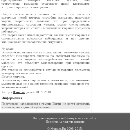
одновременно возгорало несколько человек, хотя
теоретически возможен существует некий катализатор
которые и приводит к возгоранию.
Энергетические поля - человек состоит в том числе из
различных полей которые способны выполнять некоторые
задачи, теоретически возможно что при определенном
эмоциональном состоянии человек может сгенерировать
энергию которая его сожет или вызовит возгорание предметов
поблизости,
Эта теория также имеет недостатки, так как самовозгорания и
самовозгорания предметов наблюдались и при других
эмоционально психологических ситуациях.
Не огонь
Возможно пирокинез это не только огонь, возможно человек
способен гинерировать энергию по свойствам похожую на
огонь, и эта энергия взаимодействует только с живой
материей, это объясняет самовозгорание при сохранении
одежды.
Эта теория не вписывается в случаи возгорания предметов
находящихся возле человека.
Другие причины
Возможно причина пирокинеза в чемто ином, или возможно
мы имеем дело не с одним явлением, возможно пирокинез это
несколько явлений?
Автор -
Фанатка
, дата - 10.09.2010
Информация
Посетители, находящиеся в группе
Гости
, не могут оставлять
комментарии к данной публикации.
Вы просматриваете мобильную версию сайта.
Перейти на
полную версию
© Murzim.Ru 2009-2015.