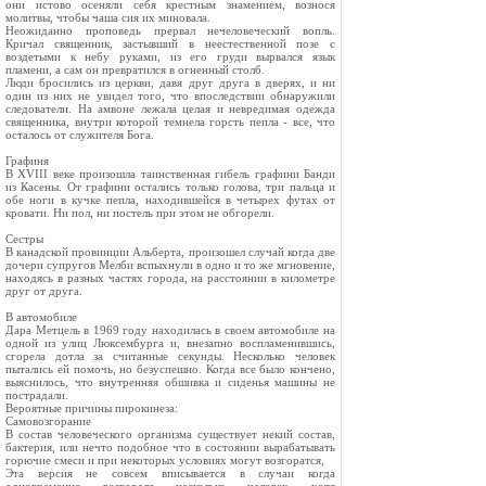
они истово осеняли себя крестным знамением, вознося
молитвы, чтобы чаша сия их миновала.
Неожиданно проповедь прервал нечеловеческий вопль.
Кричал священник, застывший в неестественной позе с
воздетыми к небу руками, из его груди вырвался язык
пламени, а сам он превратился в огненный столб.
Люди бросились из церкви, давя друг друга в дверях, и ни
один из них не увидел того, что впоследствии обнаружили
следователи. На амвоне лежала целая и невредимая одежда
священника, внутри которой темнела горсть пепла - все, что
осталось от служителя Бога.
Графиня
В XVIII веке произошла таинственная гибель графини Банди
из Касены. От графини остались только голова, три пальца и
обе ноги в кучке пепла, находившейся в четырех футах от
кровати. Ни пол, ни постель при этом не обгорели.
Сестры
В канадской провинции Альберта, произошел случай когда две
дочери супругов Мелби вспыхнули в одно и то же мгновение,
находясь в разных частях города, на расстоянии в километре
друг от друга.
В автомобиле
Дара Метцель в 1969 году находилась в своем автомобиле на
одной из улиц Люксембурга и, внезапно воспламенившись,
сгорела дотла за считанные секунды. Несколько человек
пытались ей помочь, но безуспешно. Когда все было кончено,
выяснилось, что внутренняя обшивка и сиденья машины не
пострадали.
Вероятные причины пирокинеза:
Самовозгорание
В состав человеческого организма существует некий состав,
бактерия, или нечто подобное что в состоянии вырабатывать
горючие смеси и при некоторых условиях могут возгоратся,
Эта версия не совсем вписывается в случаи когда