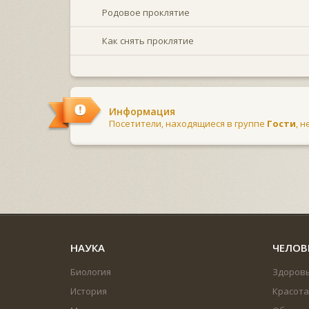
Родовое проклятие
Как снять проклятие
Информация
Посетители, находящиеся в группе
Гости
, 
НАУКА
ЧЕЛОВ
Биология
Здоров
История
Красота