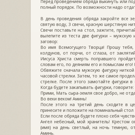
Перед проведением обряда выкинуть или под
полный порядок. По возможности надо отдат
В день проведения обряда закройте все зе
святую воду, 3 свечи, красную шерстяную нит
Свечи поставьте на стол, зажгите, причита
вылепите из теста две фигурки – мужскую 
заговор:
Во имя Всемогущего Творца! Прошу тебя, 
колдунов, от порчи, от сглаза, от закляти
Иисуса Христа смерть поправшего пройде
словам его, по деяниям его и помыслам его! 
Обвяжите сначала мужскую фигурку ниткой
часовой стрелки. Затем, то же самое проде
стрелке. После этого замотайте фигурки в 
Когда будете закапывать фигурки, говорите:
Прими, Мать сыра-земля свое добро, не отда
Во веки веком! Аминь!
После этого на третий день сходите в це
принесите и положите на поминальный стол я
Если после обряда будете плохо себя чувств
Ангел небесный, мой хранитель! Крестом 
(имя) на день светлый, на ночь темную, о
Аминь.