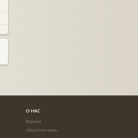
О НАС
Мурзим
Обратная связь