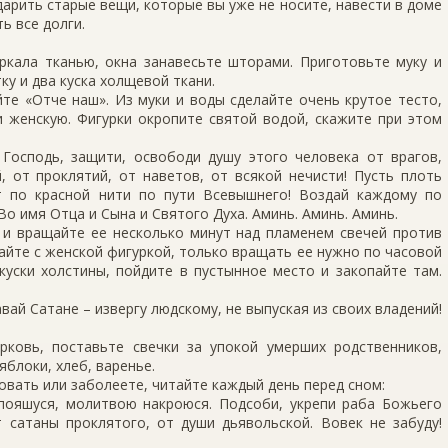
арить старые вещи, которые вы уже не носите, навести в доме
ь все долги.
ркала тканью, окна занавесьте шторами. Приготовьте муку и
ку и два куска холщевой ткани.
йте «Отче наш». Из муки и воды сделайте очень крутое тесто,
и женскую. Фигурки окропите святой водой, скажите при этом
Господь, защити, освободи душу этого человека от врагов,
й, от проклятий, от наветов, от всякой нечисти! Пусть плоть
т по красной нити по пути Всевышнего! Воздай каждому по
Во имя Отца и Сына и Святого Духа. Аминь. Аминь. Аминь.
 и вращайте ее несколько минут над пламенем свечей против
лайте с женской фигуркой, только вращать ее нужно по часовой
куски холстины, пойдите в пустынное место и закопайте там.
вай Сатане – извергу людскому, не выпуская из своих владений!
рковь, поставьте свечки за упокой умерших родственников,
блоки, хлеб, варенье.
овать или заболеете, читайте каждый день перед сном:
опояшуся, молитвою накроюся. Подсоби, укрепи раба Божьего
т сатаны проклятого, от души дьявольской. Вовек не забуду!