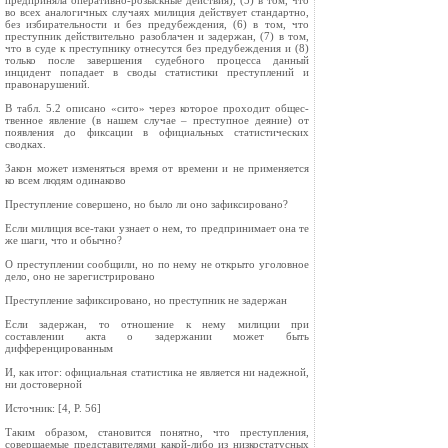
предприняла оперативно-розыскные дейс­твия), (5) в том, что
во всех аналогичных случаях милиция действует стандартно,
без избирательности и без предубеждения, (6) в том, что
преступник действительно разоблачен и задержан, (7) в том,
что в суде к преступнику отнесутся без предубеждения и (8)
только после завершения судебного процесса данный
инцидент попадает в своды статистики преступлений и
правонарушений.
В табл. 5.2 описано «сито» через которое проходит общес­
твенное явление (в нашем случае – преступное деяние) от
появления до фиксации в официальных статистических
сводках.
Закон может изменяться время от времени и не применяется
ко всем людям одинаково
Преступление совершено, но было ли оно зафиксировано?
Если милиция все-таки узнает о нем, то предпринимает она те
же шаги, что и обычно?
О преступлении сообщили, но по нему не открыто уголовное
дело, оно не зарегистрировано
Преступление зафиксировано, но преступник не задержан
Если задержан, то отношение к нему милиции при
составлении акта о задержании может быть
дифференцированным
И, как итог: официальная статистика не является ни надежной,
ни достоверной
Источник: [4, P. 56]
Таким образом, становится понятно, что преступления,
совершаемые представителями какой-либо из низкостатусных