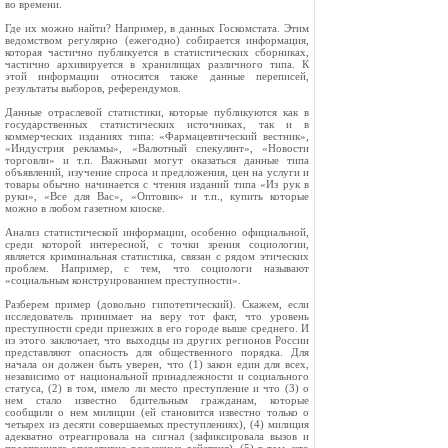
во времени.
Где их можно найти? Например, в данных Госкомстата. Этим
ведомством регулярно (ежегодно) собирается информация,
которая частично публикуется в статистических сборниках,
частично архивируется в хранилищах различного типа. К
этой информации относятся также данные переписей,
результаты выборов, референ­думов.
Данные отраслевой статистики, которые публикуются как в
государственных статистических источниках, так и в
коммерческих изданиях типа: «Фармацевтический вестник»,
«Индустрия рекламы», «Валютный спекулянт», «Новости
торговли» и т.п. Важными могут оказаться данные типа
объявлений, изучение спроса и предложения, цен на услуги и
товары обычно начинается с чтения изданий типа «Из рук в
руки», «Все для Вас», «Оптовик» и т.п., купить которые
можно в любом газетном киоске.
Анализ статистической информации, особенно официальной,
среди которой интересной, с точки зрения социологии,
является криминальная статистика, связан с рядом этических
проблем. Например, с тем, что социологи называют
«социальным конструиро­ва­нием преступности».
Разберем пример (довольно гипотетический). Скажем, если
исследователь принимает на веру тот факт, что уровень
преступности среди приезжих в его городе выше среднего. И
из этого заключает, что выходцы из других регионов России
представляют опасность для общественного порядка. Для
начала он должен быть уверен, что (1) закон един для всех,
независимо от национальной принадлежности и социального
статуса, (2) в том, имело ли место преступление и что (3) о
нем стало известно бдительным гражданам, которые
сообщили о нем милиции (ей становится известно только о
четырех из десяти совершаемых преступлениях), (4) милиция
адекватно отреагировала на сигнал (зафиксировала вызов и