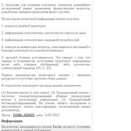
5. подсказки для создания отдельных элементов дальнейших
исследований рынка: правильных формулировок вопросов,
разработки сценария проведения фокус-группы.
Путем анализ вторичной информации нельзя получить:
1. портрета целевой аудитории.
2. информацию относительно эластичности спроса по цене.
3. информацию относительно ожиданий потребителей.
4. ответов на конкретные вопросы, относящиеся к настоящей и
будущей деятельности отдельной компании.
5. высокой степени достоверности. Это связано с тем, что
данные в большинстве источников вторичной информации
носят либо слишком обобщенный, либо достаточно
сомнительный характер [20, C. 33].
Главное преимущество вторичного анализа – экономия
ресурсов и отсутствие проблем сбора данных.
В социологии используют три вида анализа документов:
(1) Контент-анализ (о нем ниже). (2) Традиционный анализ с
частично стандартизированными общими процедурами
поиска и регистрации информации. (3) Традиционный
нестандар­тизиро­ван­ный. На основе общего восприятия и
интуитивного поиска классификации (качественный анализ
документов).
Автор -
DARK-ADMIN
, дата - 4.02.2012
Информация
Посетители, находящиеся в группе
Гости
, не могут оставлять
комментарии к данной публикации.