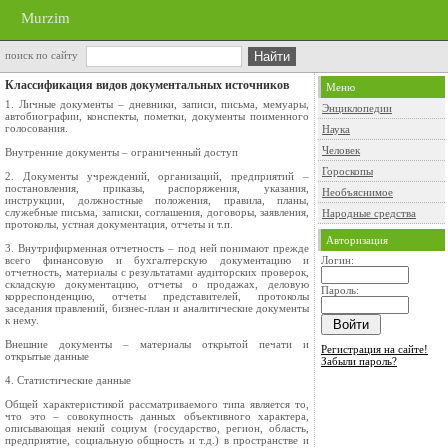
Murzim
поиск по сайту
Классификация видов документальных источников
Меню
1. Личные документы – дневники, записи, письма, мемуары,
Энциклопедии
автобиографии, конспекты, пометки, документы поименного
голо­сования.
Наука
Человек
Внутренние документы – ограниченный доступ
Гороскопы
2. Документы учреждений, организаций, предприятий –
постановления, приказы, распоряжения, указания,
Необъяснимое
инструкции, должнос­тные положения, правила, планы,
служебные письма, записки, соглашения, договоры, заявления,
Народные средства
протоколы, устная документация, отчеты и т.п.
Авторизация
3. Внутрифирменная отчетность – под ней понимают прежде
всего финансовую и бухгалтерскую документацию и
Логин:
отчетность, материалы с результатами аудиторских проверок,
складскую до­кумен­тацию, отчеты о продажах, деловую
Пароль:
корреспонденцию, отчеты представителей, протоколы
заседания правлений, бизнес-план и ана­литические документы
к нему.
Внешние документы – материалы открытой печати и
Регистрация на сайте!
открытые данные
Забыли пароль?
4. Статистические данные
Общей характеристикой рассматриваемого типа является то,
что это – совокупность данных объективного характера,
описы­вающая некий социум (государство, регион, область,
предприятие, социальную общность и т.д.) в пространстве и