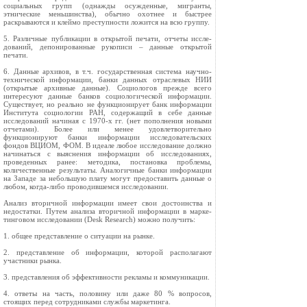
социальных групп (однажды осужденные, мигранты,
этнические меньшинства), обычно охотнее и быстрее
раскрываются и клеймо преступности ложится на всю группу.
5. Различные публикации в открытой печати, отчеты иссле­
дований, депонированные рукописи – данные открытой
печати.
6. Данные архивов, в т.ч. государственная система научно-
технической информации, банки данных отраслевых НИИ
(открытые архивные данные). Социологов прежде всего
интере­суют данные банков социологической информации.
Существует, но реально не функционирует банк информации
Института социологии РАН, содержащий в себе данные
исследований начиная с 1970-х гг. (нет пополнения новыми
отчетами). Более или менее удовлетворительно
функционируют банки информации исследовательских
фондов ВЦИОМ, ФОМ. В идеале любое исследование должно
начинаться с выяснения информации об исследованиях,
проведенных ранее: методика, постановка проблемы,
количественные результаты. Аналогичные банки информации
на Западе за небольшую плату могут предоставить данные о
любом, когда-либо проводившемся исследовании.
Анализ вторичной информации имеет свои достоинства и
недостатки. Путем анализа вторичной информации в марке­
тинговом исследовании (Desk Research) можно получить:
1. общее представление о ситуации на рынке.
2. представление об информации, которой располагают
участники рынка.
3. представления об эффективности рекламы и коммуникации.
4. ответы на часть, половину или даже 80 % вопросов,
стоящих перед сотрудниками службы маркетинга.