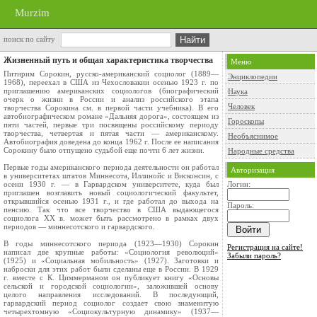
Murzim
поиск по сайту
Жизненный путь и общая характеристика творчества
Меню
Питирим Сорокин, русско-американский социолог (1889—
Энциклопедии
1968), переехал в США из Чехословакии осенью 1923 г. по
приглашению американских со­циологов (биографический
Наука
очерк о жизни в России и анализ российского этапа
Человек
творчества Сорокина см. в первой части учебника). В его
автобиогра­фическом романе «Дальняя дорога», состоящем из
Гороскопы
пяти частей, первые три посвящены российскому периоду
творчества, четвертая и пятая части — американскому.
Необъяснимое
Автобиография доведена до конца 1962 г. После ее напи­сания
Сорокину было отпущено судьбой еще почти 6 лет жизни.
Народные средства
Первые годы американского периода деятельности он работал
Авторизация
в универ­ситетах штатов Миннесота, Иллинойс и Висконсин, с
осени 1930 г. — в Гар­вардском университете, куда был
Логин:
приглашен возглавить новый социологиче­ский факультет,
открывшийся осенью 1931 г., и где работал до выхода на
Пароль:
пенсию. Так что все творчество в США выдающегося
социолога XX в. может быть рассмотрено в рамках двух
периодов — миннесотского и гарвардского.
В годы миннесотского периода (1923—1930) Сорокин
Регистрация на сайте!
написал две крупные работы: «Социология революций»
Забыли пароль?
(1925) и «Социальная мо­бильность» (1927). Заготовки и
наброски для этих работ были сделаны еще в России. В 1929
г. вместе с К. Циммерманом он публикует книгу «Основы
сельской и городской социологии», заложившей основу
целого направления исследований. В последующий,
гарвардский период социо­лог создает свою знаменитую
четырехтомную «Социокультурную дина­мику» (1937—