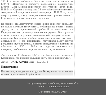
1941), а также работы «Общество, культура и личность»
(1947), «Причуды и слабости современной социологии»
(1956), «Совре­менные социологические теории» (1966) и др.
В 1964 г. Сорокина в воз­расте 75 лет избирают президентом
Американской социологической ассоциации. В 1968 г., после
смерти ученого, она учреждает ежегодную пре­мию имени П.
Сорокина за лучшую книгу по социологии.
Последние два десятилетия своей жизни социолог занимался
не только научным творчеством, публикуя все новые и новые
труды, но и практической работой в созданном им
Гарвардском центре созидательного альтруизма. В его рамках
осуществлялись изучение возможностей альтруистического
по­ведения (на основе обобщенного опыта соответствующей
деятельности) и его пропаганда. Материалы работ центра
регулярно публиковались, оказали определенное влияние на
общество в 1950— 1960-х гг., однако значительного
интереса, особенно со стороны социологов, не вызвали.
Умер ученый 11 февраля 1968 г. в г. Винчестере, пригороде
Кембриджа, где прожил большую часть своей жизни в США.
Автор -
DARK-ADMIN
, дата - 1.02.2012
Информация
Посетители, находящиеся в группе
Гости
, не могут оставлять
комментарии к данной публикации.
Вы просматриваете мобильную версию сайта.
Перейти на
полную версию
© Murzim.Ru 2009-2015.