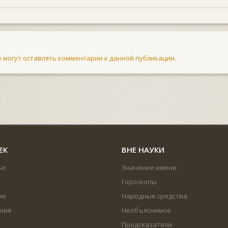
не могут оставлять комментарии к данной публикации.
ЕК
ВНЕ НАУКИ
ье
Значение имени
Гороскопы
ие
Народные средства
ния
Необъяснимое
Предсказатели