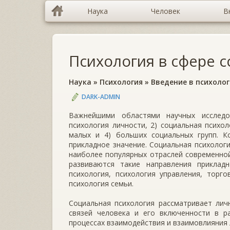
Наука
Человек
В
Психология в сфере 
Наука
»
Психология
»
Введение в психоло
DARK-ADMIN
Важнейшими областями научных исследо
психология личности, 2) социальная психо
малых и 4) больших социальных групп. 
прикладное значение. Социальная психолог
наиболее популярных отраслей современной
развиваются такие направления приклад
психология, психология управления, торго
психология семьи.
Социальная психология рассматривает лич
связей человека и его включенности в р
процессах взаимодействия и взаимовлияния л