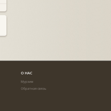
О НАС
Мурзим
Обратная связь