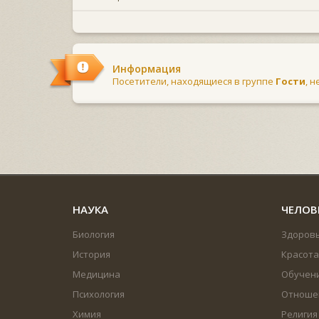
Информация
Посетители, находящиеся в группе
Гости
, 
НАУКА
ЧЕЛОВ
Биология
Здоров
История
Красота
Медицина
Обучен
Психология
Отноше
Химия
Религия