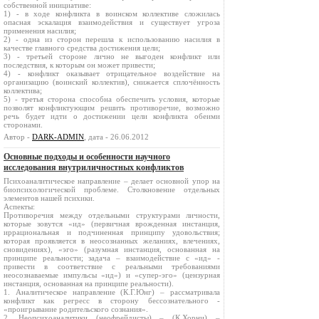
собственной инициативе:
1) - в ходе конфликта в воинском коллективе сложилась
опасная эскалация взаимодействия и существует угроза
применения насилия;
2) - одна из сторон перешла к использованию насилия в
качестве главного средства достижения цели;
3) - третьей стороне лично не выгоден конфликт или
последствия, к которым он может привести;
4) - конфликт оказывает отрицательное воздействие на
организацию (воинский коллектив), снижается сплочённость
коллектива;
5) - третья сторона способна обеспечить условия, которые
позволят конфликтующим решить противоречие, возможно
речь будет идти о достижении цели конфликта обеими
сторонами.
Автор -
DARK-ADMIN
, дата - 26.06.2012
Основные подходы и особенности научного
исследования внутриличностных конфликтов
Психоаналитическое направление – делает основной упор на
биопсихологической проблеме. Столкновение отдельных
элементов нашей психики.
Аспекты:
Противоречия между отдельными структурами личности,
которые зовутся «ид» (первичная врожденная инстанция,
иррациональная и подчиненная принципу удовольствия;
которая проявляется в неосознанных желаниях, влечениях,
сновидениях), «эго» (разумная инстанция, основанная на
принципе реальности; задача – взаимодействие с «ид» -
привести в соответствие с реальными требованиями
неосознаваемые импульсы «ид») и «супер-эго» (цензурная
инстанция, основанная на принципе реальности).
1. Аналитическое направление (К.Г.Юнг) – рассматривала
конфликт как регресс в сторону бессознательного -
«проигрывание родительского сознания».
2. Неопсихоаналитики (неофрейдисты) – (К.Хорни) –