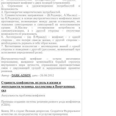
рассматривают конфликт с двух позиций (стремлений).
3. Стремление к удовлетворению потребностей и
Безопасность
4. Противоречие невротических потребностей.
5. Гуманистическое направление – (К.Роджерс, А.Маслоу) –
по К.Роджерсу: в основе внутриличностного конфликта лежит
противоречие, возникающее между двумя осознанными, но
ложными самооценками и самооценкой на неосознаваемом
уровне. А.Маслоу – столкновение потребности в
самоактуализации, а с другой стороны – отсутствие
возможности её реализовать.
6. Логотерапия – (по В.Фраклу) – конфликт – с одной
стороны , это потеря смысла жизни, с другой стороны –
необходимость держать в себе образ жизни.
7. Когнитивная психология – несовпадение знаний с одной
стороны и поведения с другой (диссонанс, возникающий при
исполнении определенной роли).
Внутриличностный конфликт – острое негативное
переживание, вызванное затянувшейся борьбой структур
внутреннего мира личности, отражающие противоречивые
связи с окружающей средой и задерживающие принятие
решения.
Автор -
DARK-ADMIN
, дата - 26.06.2012
Сущность конфликтов, их роль в жизни и
деятельности человека, коллектива и Вооруженных
сил
Актуальность проблемы конфликта
Примеры создания системы решения разного рода конфликтов
(США).
Конец 30-х годов: Великая депрессия. Создаётся Федеральное
агентство по посредничеству и услугам примирения.