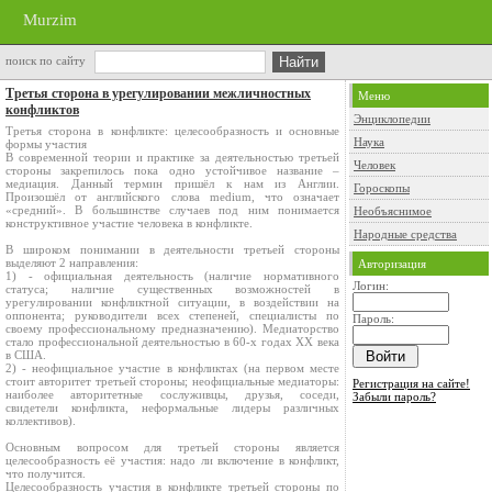
Murzim
поиск по сайту
Третья сторона в урегулировании межличностных
Меню
конфликтов
Энциклопедии
Третья сторона в конфликте: целесообразность и основные
Наука
формы участия
В современной теории и практике за деятельностью третьей
Человек
стороны закрепилось пока одно устойчивое название –
медиация. Данный термин пришёл к нам из Англии.
Гороскопы
Произошёл от английского слова medium, что означает
«средний». В большинстве случаев под ним понимается
Необъяснимое
конструктивное участие человека в конфликте.
Народные средства
В широком понимании в деятельности третьей стороны
выделяют 2 направления:
Авторизация
1) - официальная деятельность (наличие нормативного
Логин:
статуса; наличие существенных возможностей в
урегулировании конфликтной ситуации, в воздействии на
оппонента; руководители всех степеней, специалисты по
Пароль:
своему профессиональному предназначению). Медиаторство
стало профессиональной деятельностью в 60-х годах XX века
в США.
2) - неофициальное участие в конфликтах (на первом месте
стоит авторитет третьей стороны; неофициальные медиаторы:
Регистрация на сайте!
наиболее авторитетные сослуживцы, друзья, соседи,
Забыли пароль?
свидетели конфликта, неформальные лидеры различных
коллективов).
Основным вопросом для третьей стороны является
целесообразность её участия: надо ли включение в конфликт,
что получится.
Целесообразность участия в конфликте третьей стороны по