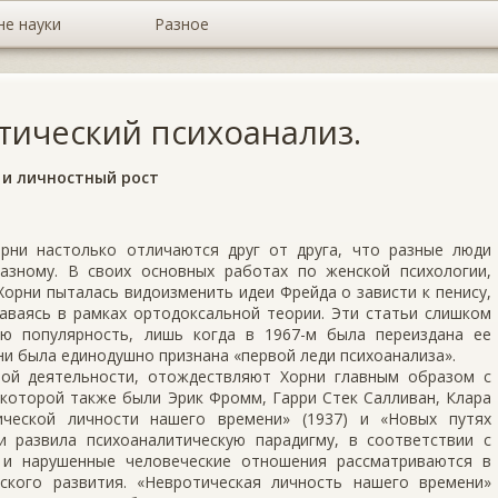
не науки
Разное
тический психоанализ.
 и личностный рост
рни настолько отличаются друг от друга, что разные люди
азному. В своих основных работах по женской психологии,
 Хорни пыталась видоизменить идеи Фрейда о зависти к пенису,
аваясь в рамках ортодоксальной теории. Эти статьи слишком
ю популярность, лишь когда в 1967-м была переиздана ее
ни была единодушно признана «первой леди психоанализа».
ной деятельности, отождествляют Хорни главным образом с
которой также были Эрик Фромм, Гарри Стек Салливан, Клара
ческой личности нашего времени» (1937) и «Новых путях
 развила психоаналитическую парадигму, в соответствии с
 и нарушенные человеческие отношения рассматриваются в
ского развития. «Невротическая личность нашего времени»