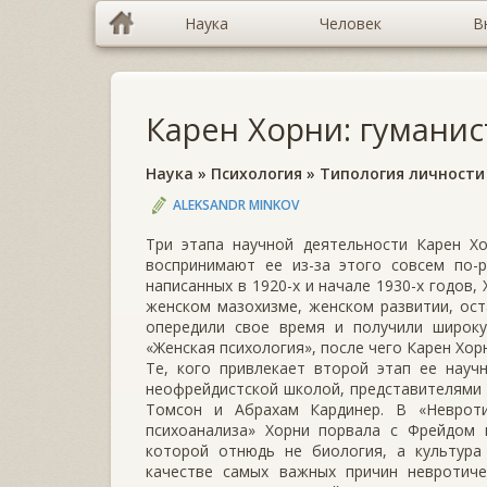
Наука
Человек
В
Карен Хорни: гуманис
Наука
»
Психология
»
Типология личности
ALEKSANDR MINKOV
Три этапа научной деятельности Карен Хо
воспринимают ее из-за этого совсем по-р
написанных в 1920-х и начале 1930-х годов,
женском мазохизме, женском развитии, ост
опередили свое время и получили широку
«Женская психология», после чего Карен Хор
Те, кого привлекает второй этап ее науч
неофрейдистской школой, представителями 
Томсон и Абрахам Кардинер. В «Невроти
психоанализа» Хорни порвала с Фрейдом и
которой отнюдь не биология, а культура
качестве самых важных причин невротиче