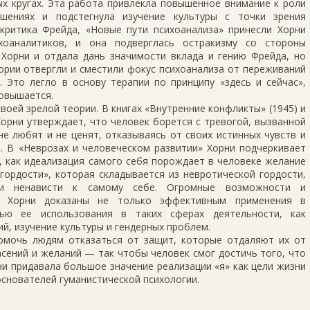
ых кругах. Эта работа привлекла повышенное внимание к роли
ушениях и подстегнула изучение культуры с точки зрения
 критика Фрейда, «Новые пути психоанализа» принесли Хорни
хоаналитиков, и она подверглась остракизму со стороны
 Хорни и отдала дань значимости вклада и гению Фрейда, но
ории отвергли и сместили фокус психоанализа от переживаний
. Это легло в основу терапии по принципу «здесь и сейчас»,
повышается.
воей зрелой теории. В книгах «Внутренние конфликты» (1945) и
Хорни утверждает, что человек борется с тревогой, вызванной
е любят и не ценят, отказываясь от своих истинных чувств и
. В «Неврозах и человеческом развитии» Хорни подчеркивает
, как идеализация самого себя порождает в человеке желание
гордости», которая складывается из невротической гордости,
а и ненависти к самому себе. Огромные возможности и
и Хорни доказаны не только эффективным применения в
тью ее использования в таких сферах деятельности, как
й, изучение культуры и гендерных проблем.
помочь людям отказаться от защит, которые отдаляют их от
асений и желаний — так чтобы человек смог достичь того, что
ни придавала большое значение реализации «я» как цели жизни
основателей гуманистической психологии.