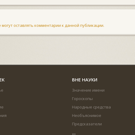
не могут оставлять комментарии к данной публикации.
ЕК
ВНЕ НАУКИ
ье
Значение имени
Гороскопы
ие
Народные средства
ния
Необъяснимое
Предсказатели
...