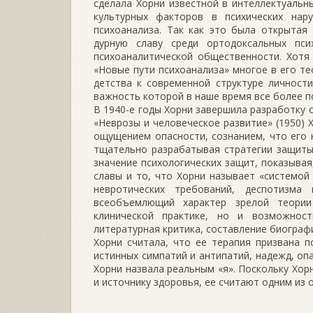
сделала Хорни известной в интеллектуальн
культурных факторов в психических нар
психоанализа. Так как это была открытая
дурную славу среди ортодоксальных пси
психоаналитической общественности. Хотя
«Новые пути психоанализа» многое в его те
детства к современной структуре личности
важность которой в наше время все более 
В 1940-е годы Хорни завершила разработку с
«Неврозы и человеческое развитие» (1950) 
ощущением опасности, сознанием, что его н
тщательно разрабатывая стратегии защиты
значение психологических защит, показывая
славы и то, что Хорни называет «системой 
невротических требований, деспотизм
всеобъемлющий характер зрелой теори
клинической практике, но и возможнос
литературная критика, составление биографи
Хорни считала, что ее терапия призвана 
истинных симпатий и антипатий, надежд, оп
Хорни назвала реальным «я». Поскольку Хор
и источнику здоровья, ее считают одним из 