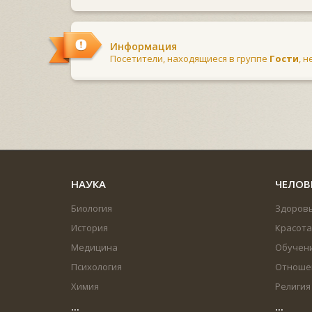
Информация
Посетители, находящиеся в группе
Гости
, 
НАУКА
ЧЕЛОВ
Биология
Здоров
История
Красота
Медицина
Обучен
Психология
Отноше
Химия
Религия
...
...