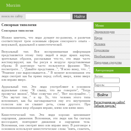
Murzim
поиск по сайту
Сенсорная типология
Меню
Сенсорная типология
Энциклопедии
Можно заметить, что люди думают по-разному, и различия
Наука
соответствуют трем основным сферам сенсорного опыта –
Человек
визуальной, аудиальной и кинестетической.
Гороскопы
Визуальный тип. Вся воспринимаемая информация
представляется этому типу людей в виде ярких картин,
Необъяснимое
зрительных образов, рассказывая что-то, эти люди часто
жестикулируют, как бы рисуя в воздухе представляемые
Народные средства
образы. В разговоре часто пользуются фразами: "Вот,
посмотрите...", "Давайте представим...", "Я ясно вижу, что...",
Авторизация
"Решение уже вырисовывается..." В момент вспоминания эти
люди смотрят как бы прямо перед собой, вверх, влево вверх
Логин:
или вправо вверх.
Пароль:
Аудиальный тип. Эти люди употребляют в основном
аудиальные слова: "Я слышу, что вы говорите", "Тогда
прозвучал звонок", "Мне созвучно это", "Вот послушайте...",
"Это звучит так..." и пр. То, что человек этого типа
вспоминает, как бы наговаривается ему его внутренним
Регистрация на сайте!
голосом или он слышит речь, слова другого. При
Забыли пароль?
воспоминании взор обращен вправо, влево или влево вниз.
Кинестетический тип. Эти люди хорошо запоминают
ощущения, движения. Вспоминая, эти люди как бы сначала
воссоздают, повторяют движения и ощущения тела.
Вспоминая, они смотрят вниз или вправо вниз. В разговоре в
основном используют кинестетические слова: "взять, схватить,