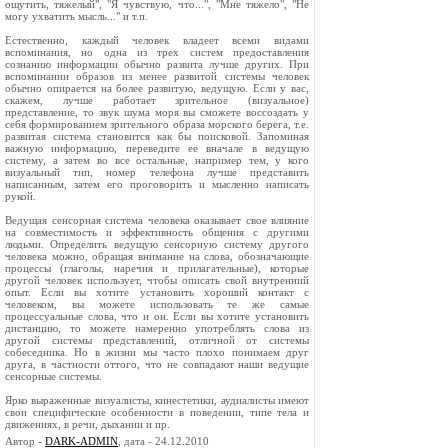
ощутить, тяжелый", "Я чувствую, что...", "Мне тяжело", "Не
могу ухватить мысль..." и т.п.
Естественно, каждый человек владеет всеми видами
вспоминания, но одна из трех систем предоставления
сознанию информации обычно развита лучше других. При
вспоминании образов из менее развитой системы человек
обычно опирается на более развитую, ведущую. Если у вас,
скажем, лучше работает зрительное (визуальное)
представление, то звук шума моря вы сможете воссоздать у
себя формированием зрительного образа морского берега, т.е.
развитая система становится как бы поисковой. Запоминая
важную информацию, переведите ее вначале в ведущую
систему, а затем во все остальные, например тем, у кого
визуальный тип, номер телефона лучше представить
написанным, затем его проговорить и мысленно написать
рукой.
Ведущая сенсорная система человека оказывает свое влияние
на совместимость и эффективность общения с другими
людьми. Определить ведущую сенсорную систему другого
человека можно, обращая внимание на слова, обозначающие
процессы (глаголы, наречия и прилагательные), которые
другой человек использует, чтобы описать свой внутренний
опыт. Если вы хотите установить хороший контакт с
человеком, вы можете использовать те же самые
процессуальные слова, что и он. Если вы хотите установить
дистанцию, то можете намеренно употреблять слова из
другой системы представлений, отличной от системы
собеседника. Но в жизни мы часто плохо понимаем друг
друга, в частности оттого, что не совпадают наши ведущие
сенсорные системы.
Ярко выраженные визуалисты, кинестетики, аудиалисты имеют
свои специфические особенности в поведении, типе тела и
движениях, в речи, дыхании и пр.
Автор -
DARK-ADMIN
, дата - 24.12.2010