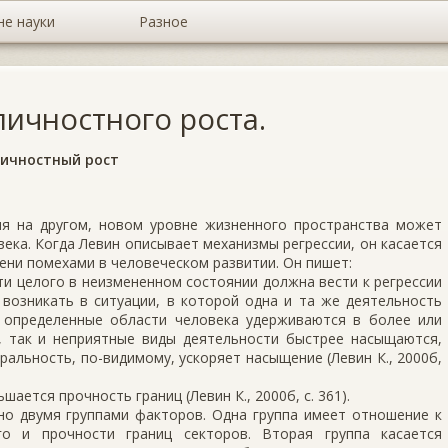
не науки
Разное
личностного роста.
личностный рост
я на другом, новом уровне жизненного пространства может
века. Когда Левин описывает механизмы регрессии, он касается
ени помехами в человеческом развитии. Он пишет:
и целого в неизмененном состоянии должна вести к регрессии
т возникать в ситуации, в которой одна и та же деятельность
а определенные области человека удерживаются в более или
е, так и неприятные виды деятельности быстрее насыщаются,
ральность, по-видимому, ускоряет насыщение (Левин К., 2000б,
ается прочность границ (Левин К., 2000б, с. 361).
но двумя группами факторов. Одна группа имеет отношение к
го и прочности границ секторов. Вторая группа касается