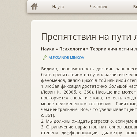
Наука
Человек
В
Препятствия на пути 
Наука
»
Психология
»
Теории личности и 
ALEKSANDR MINKOV
Видимо, невозможность достичь равновеси
быть препятствием на пути к развитию чело
феноменов, являющихся в той или иной степ
1. Любая фиксация достаточно большой част
(Левин К., 2000б, с. 360). Насыщение може
повторяется снова и снова, то есть когд
менее неизмененном состоянии... Приятны
чем нейтральные. Все, что увеличивает цент
с. 361).
2. Мы должны ожидать регрессию, если уменьш
3. Ограничение вариантов паттернов вызва
степени дифференциации, диаметру цело