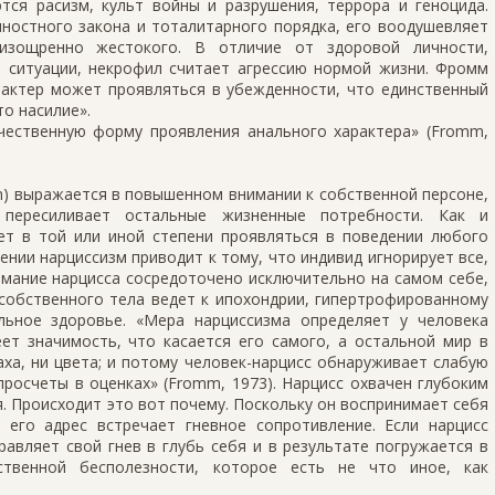
тся расизм, культ войны и разрушения, террора и геноцида.
ностного закона и тоталитарного порядка, его воодушевляет
 изощренно жестокого. В отличие от здоровой личности,
й ситуации, некрофил считает агрессию нормой жизни. Фромм
рактер может проявляться в убежденности, что единственный
о насилие».
ественную форму проявления анального характера» (Fromm,
sm) выражается в повышенном внимании к собственной персоне,
пересиливает остальные жизненные потребности. Как и
ет в той или иной степени проявляться в поведении любого
ении нарциссизм приводит к тому, что индивид игнорирует все,
мание нарцисса сосредоточено исключительно на самом себе,
собственного тела ведет к ипохондрии, гипертрофированному
льное здоровье. «Мера нарциссизма определяет у человека
ет значимость, что касается его самого, а остальной мир в
ха, ни цвета; и потому человек-нарцисс обнаруживает слабую
росчеты в оценках» (Fromm, 1973). Нарцисс охвачен глубоким
. Происходит это вот почему. Поскольку он воспринимает себя
 его адрес встречает гневное сопротивление. Если нарцисс
авляет свой гнев в глубь себя и в результате погружается в
ственной бесполезности, которое есть не что иное, как