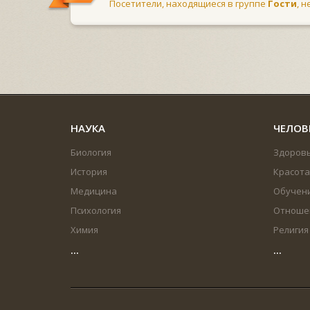
Посетители, находящиеся в группе
Гости
, 
НАУКА
ЧЕЛОВ
Биология
Здоров
История
Красота
Медицина
Обучен
Психология
Отноше
Химия
Религия
...
...