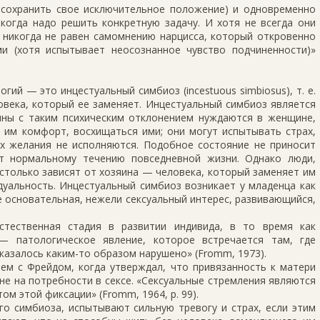
 сохранить свое исключительное положение) и одновременно
когда надо решить конкретную задачу. И хотя не всегда они
а никогда не равен самомнению нарцисса, который откровенно
и (хотя испытывает неосознанное чувство подчиненности)»
ий — это инцестуальный симбиоз (incestuous simbiosus), т. е.
овека, который ее заменяет. Инцестуальный симбиоз является
ны с таким психическим отклонением нуждаются в женщине,
ь им комфорт, восхищаться ими; они могут испытывать страх,
их желания не исполняются. Подобное состояние не приносит
т нормальному течению повседневной жизни. Однако люди,
столько зависят от хозяина — человека, который заменяет им
дуальность. Инцестуальный симбиоз возникает у младенца как
е основательная, нежели сексуальный интерес, развивающийся,
тественная стадия в развитии индивида, в то время как
— патологическое явление, которое встречается там, где
казалось каким-то образом нарушено» (Fromm, 1973).
ем с Фрейдом, когда утверждал, что привязанность к матери
 не на потребности в сексе. «Сексуальные стремления являются
ом этой фиксации» (Fromm, 1964, р. 99).
о симбиоза, испытывают сильную тревогу и страх, если этим