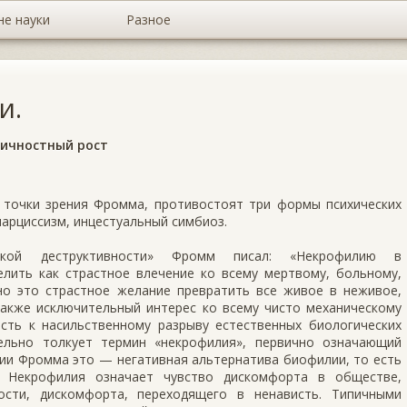
не науки
Разное
и.
личностный рост
 точки зрения Фромма, противостоят три формы психических
нарциссизм, инцестуальный симбиоз.
кой деструктивности» Фромм писал: «Некрофилию в
лить как страстное влечение ко всему мертвому, больному,
но это страстное желание превратить все живое в неживое,
также исключительный интерес ко всему чисто механическому
асть к насильственному разрыву естественных биологических
тельно толкует термин «некрофилия», первично означающий
нии Фромма это — негативная альтернатива биофилии, то есть
. Некрофилия означает чувство дискомфорта в обществе,
ости, дискомфорта, переходящего в ненависть. Типичными