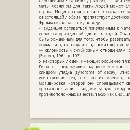
отношениям что-либо угрожает, — они счи
мать. Хозяином для таких людей может слу
страна. Инцест отрицательно сказывается н
к настоящей любви и препятствует достижен
Фромм писал по этому поводу:
«Тенденция оставаться привязанным к мате
является врожденной для всех людей. Она 
быть рожденным для того, чтобы развиватьс
нормально, то вторая тенденция одерживае
— склонность к симбиозным отношениям, р
(Fromm, 1964, р. 107).
У некоторых людей, имеющих особенно тяже
Гитлер — некрофилия, нарциссизм и инцес
синдром упадка (syndrome of decay) Эти
уничтожения тех, кто, по их мнению, н
мотивировка, которой они оправдывают св
противопоставлял синдром упадка синдро
противоположных качеств, таких как биофил