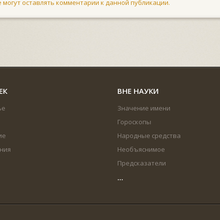
не могут оставлять комментарии к данной публикации.
ЕК
ВНЕ НАУКИ
ье
Значение имени
Гороскопы
ие
Народные средства
ния
Необъяснимое
Предсказатели
...