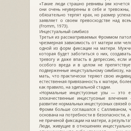
«Такие люди страшно ревнивы (им хочется
они очень неуверенны в себе и тревожны, 
обязательно терпят крах, но размер успех
заявляет о своем превосходстве над всем
(Fromm, 1973).
Инцестуальный симбиоз
Третья из рассматриваемых Фроммом патолог
чрезмерная зависимость от матери или чел
одной из форм фиксации на матери. Мужчи
которая будет заботиться о них, создават
тревогу и даже впасть в депрессию, если 
особого вреда и в целом не препятствуе
подверженные инцестуальному симбиозу, на
мать, что практически теряют свою индиви
естественная привязанность к матери, боле
как правило, на эдипальной стадии.
«Нормальные инцестуозные узы — это ес
злокачественные инцестуозные влечения 
развитие нормальных инцестуозных связей о
Фромм больше соглашался с Салливаном, ч
основана на потребности в безопасности, а
не причиной фиксации на матери, а результат
Люди, живущие в отношениях инцестуальног