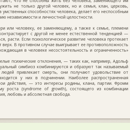
тают, что не способны жить без человека, заменяющего им
жить не только другой человек, но и семья, клан, церковь,
а умственных способностях человека, делает его неспособным
ию независимости и личностной целостности.
ри или человеку, ее заменяющему, а также к семье, племени
контрастирует с другой не менее естественной тенденцией —
я, расти. Если психологическое развитие человека протекает
т верх. В противном случае выигрывает ее противоположность
ождающая в человеке несостоятельность и ограниченность»
лые психические отклонения, — таких как, например, Адольф
туальный симбиоз комбинируются и образуют так называемый
х людей привлекает смерть, они получают удовольствие от
аходится у них в подчинении. Наиболее распространенная
ои действия, — это интересы родины, клана, партии. Фромм
му роста (syndrome of growth), состоящего из комбинации
ия, любовь и абсолютная свобода.