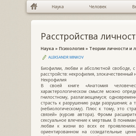
Наука
Человек
В
Расстройства личност
Наука
»
Психология
»
Теории личности и 
ALEKSANDR MINKOV
Биофилии, любви и абсолютной свободе, с
расстройств: некрофилия, злокачественный 
Некрофилия
В своей книге «Анатомия человечес
характерологическом смысле можно опреде
гнилостному, разлагающемуся; одновремен
страсть к разрушению ради разрушения; а 
(небиологическому). Плюс к тому, это стр
связей» (курсив автора). Фромм расшири
сексуальное влечение к мертвым. В понима
любви к жизни во всех ее проявлениях
ориентированном на созидательные ценн