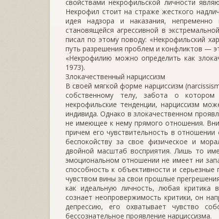
свойствами некрофильской личности являю
Некрофил стоит на страже жесткого надлич
идея надзора и наказания, непременно
становящейся агрессивной в экстремально
писал по этому поводу: «Некрофильский ха
путь разрешения проблем и конфликтов — эт
«Некрофилию можно определить как злокач
1973).
Злокачественный нарциссизм
В своей мягкой форме нарциссизм (narcissi
собственному телу, забота о котором 
некрофильские тенденции, нарциссизм мож
индивида. Однако в злокачественном проявл
не имеющее к нему прямого отношения. Вни
причем его чувствительность в отношении 
беспокойству за свое физическое и мора
двойной масштаб восприятия. Лишь то име
эмоциональном отношении не имеет ни запа
способность к объективности и серьезные п
чувством вины за свои прошлые прегрешения
как идеальную личность, любая критика в
сознает неопровержимость критики, он напр
депрессию, его охватывает чувство соб
бессознательное проявление нарциссизма.