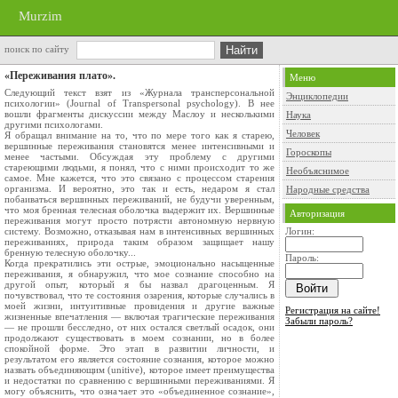
Murzim
поиск по сайту
«Переживания плато».
Меню
Следующий текст взят из «Журнала трансперсональной
Энциклопедии
психологии» (Journal of Transpersonal psychology). В нее
вошли фрагменты дискуссии между Маслоу и несколькими
Наука
другими психологами.
Человек
Я обращал внимание на то, что по мере того как я старею,
вершинные переживания становятся менее интенсивными и
Гороскопы
менее частыми. Обсуждая эту проблему с другими
стареющими людьми, я понял, что с ними происходит то же
Необъяснимое
самое. Мне кажется, что это связано с процессом старения
организма. И вероятно, это так и есть, недаром я стал
Народные средства
побаиваться вершинных переживаний, не будучи уверенным,
что моя бренная телесная оболочка выдержит их. Вершинные
Авторизация
переживания могут просто потрясти автономную нервную
систему. Возможно, отказывая нам в интенсивных вершинных
Логин:
переживаниях, природа таким образом защищает нашу
бренную телесную оболочку...
Пароль:
Когда прекратились эти острые, эмоционально насыщенные
переживания, я обнаружил, что мое сознание способно на
другой опыт, который я бы назвал драгоценным. Я
почувствовал, что те состояния озарения, которые случались в
моей жизни, интуитивные провидения и другие важные
Регистрация на сайте!
жизненные впечатления — включая трагические переживания
Забыли пароль?
— не прошли бесследно, от них остался светлый осадок, они
продолжают существовать в моем сознании, но в более
спокойной форме. Это этап в развитии личности, и
результатом его является состояние сознания, которое можно
назвать объединяющим (unitive), которое имеет преимущества
и недостатки по сравнению с вершинными переживаниями. Я
могу объяснить, что означает это «объединенное сознание»,