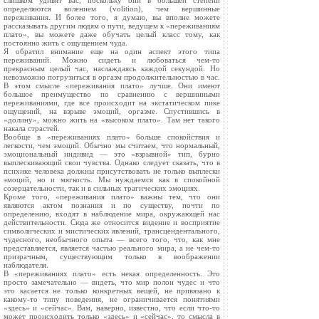
слишком удивят вас, поскольку они в большей степени
определяются волением (volition), чем вершинные
переживания. И более того, я думаю, вы вполне можете
рассказывать другим людям о пути, ведущем к «переживаниям
плато», вы можете даже обучать целый класс тому, как
постоянно жить с ощущением чуда.
Я обратил внимание еще на один аспект этого типа
переживаний. Можно сидеть и любоваться чем-то
прекрасным целый час, наслаждаясь каждой секундой. Но
невозможно погрузиться в оргазм продолжительностью в час.
В этом смысле «переживания плато» лучше. Они имеют
большое преимущество по сравнению с вершинными
переживаниями, где все происходит на экстатическом пике
ощущений, на взрыве эмоций, оргазме. Спустившись в
«долину», можно жить на «высоком плато». Там нет такого
накала страстей.
Вообще в «переживаниях плато» больше спокойствия и
легкости, чем эмоций. Обычно мы считаем, что нормальный,
эмоциональный индивид — это «взрывной» тип, бурно
выплескивающий свои чувства. Однако следует сказать, что в
психике человека должны присутствовать не только выплески
эмоций, но и мягкость. Мы нуждаемся как в спокойной
созерцательности, так и в сильных трагических эмоциях.
Кроме того, «переживания плато» важны тем, что они
являются актом познания и по существу, почти по
определению, входят в наблюдение мира, окружающей нас
действительности. Сюда же относится видение и восприятие
символических и мистических явлений, трансцендентального,
чудесного, необычного опыта — всего того, что, как мне
представляется, является частью реального мира, а не чем-то
призрачным, существующим только в воображении
наблюдателя.
В «переживаниях плато» есть некая определенность. Это
просто замечательно — видеть, что мир полон чудес и что
это касается не только конкретных вещей, не привязано к
какому-то типу поведения, не ограничивается понятиями
«здесь» и «сейчас». Вам, наверно, известно, что если что-то
может происходить только «здесь» и «сейчас», то смысла в