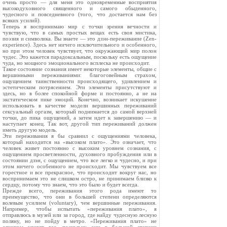
очень просто — для меня это одновременные восприятия
высокодуховного священного и самого обыденного,
чудесного и повседневного (того, что достается нам без
всяких усилий).
Теперь я воспринимаю мир с точки зрения вечности и
чувствую, что в самых простых вещах есть своя мистика,
поэзия и символика. Вы знаете — это дзэн-переживание (Zen-
experience). Здесь нет ничего исключительного и особенного,
но при этом человек чувствует, что окружающий мир полон
чудес. Это кажется парадоксальным, поскольку есть ощущение
чуда, но мощного эмоционального всплеска не происходит.
Такое состояние сознания имеет некоторые элементы, общие с
вершинными переживаниями: благоговейным страхом,
ощущением таинственности происходящего, удивлением и
эстетическим потрясением. Эти элементы присутствуют и
здесь, но в более спокойной форме и постоянно, а не на
экстатическом пике эмоций. Конечно, возникает искушение
использовать в качестве модели вершинных переживаний
сексуальный оргазм, который поднимается до самой верхней
точки, до пика ощущений, а затем идет к завершению — и
наступает конец. Так вот, другой тип переживаний должен
иметь другую модель.
Эти переживания я бы сравнил с ощущениями человека,
который находится на «высоком плато». Это означает, что
человек живет постоянно с высоким уровнем сознания, с
ощущением просветленности, духовного пробуждения или в
состоянии дзэн, с ощущением, что все легко и чудесно, и при
этом ничего особенного не происходит. Мы чувствуем все
горестное и все прекрасное, что происходит вокруг нас, но
воспринимаем это не слишком остро, не принимаем близко к
сердцу, потому что знаем, что это было и будет всегда.
Прежде всего, переживания этого рода имеют то
преимущество, что они в большей степени определяются
волевым усилием (voluntary), чем вершинные переживания.
Например, чтобы испытать «переживания плато», я
отправлюсь в музей или за город, где найду чудесную лесную
поляну, но не пойду в метро. «Переживания плато» не