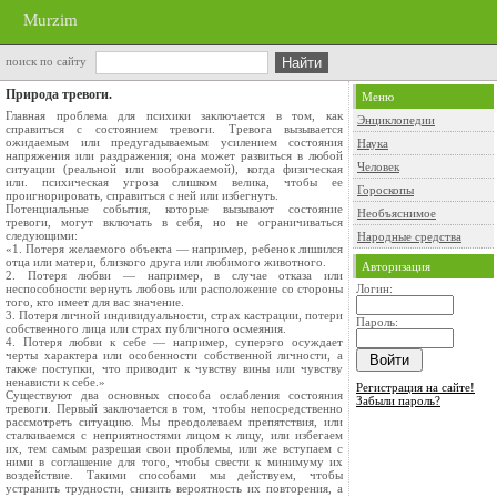
Murzim
поиск по сайту
Природа тревоги.
Меню
Главная проблема для психики заключается в том, как
Энциклопедии
справиться с состоянием тревоги. Тревога вызывается
ожидаемым или предугадываемым усилением состояния
Наука
напряжения или раздражения; она может развиться в любой
Человек
ситуации (реальной или воображаемой), когда физическая
или. психическая угроза слишком велика, чтобы ее
Гороскопы
проигнорировать, справиться с ней или избегнуть.
Потенциальные события, которые вызывают состояние
Необъяснимое
тревоги, могут включать в себя, но не ограничиваться
следующими:
Народные средства
«1. Потеря желаемого объекта — например, ребенок лишился
отца или матери, близкого друга или любимого животного.
Авторизация
2. Потеря любви — например, в случае отказа или
неспособности вернуть любовь или расположение со стороны
Логин:
того, кто имеет для вас значение.
3. Потеря личной индивидуальности, страх кастрации, потери
Пароль:
собственного лица или страх публичного осмеяния.
4. Потеря любви к себе — например, суперэго осуждает
черты характера или особенности собственной личности, а
также поступки, что приводит к чувству вины или чувству
ненависти к себе.»
Регистрация на сайте!
Существуют два основных способа ослабления состояния
Забыли пароль?
тревоги. Первый заключается в том, чтобы непосредственно
рассмотреть ситуацию. Мы преодолеваем препятствия, или
сталкиваемся с неприятностями лицом к лицу, или избегаем
их, тем самым разрешая свои проблемы, или же вступаем с
ними в соглашение для того, чтобы свести к минимуму их
воздействие. Такими способами мы действуем, чтобы
устранить трудности, снизить вероятность их повторения, а