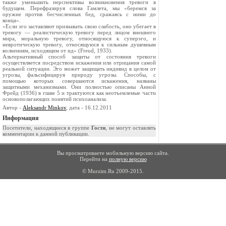
также уменьшить перспективы возникновения тревоги в
будущем. Перефразируя слова Гамлета, мы «беремся за
оружие против бесчисленных бед, сражаясь с ними до
конца».
«Если эго заставляют признавать свою слабость, оно убегает в
тревогу — реалистическую тревогу перед лицом внешнего
мира, моральную тревогу, относящуюся к суперэго, и
невротическую тревогу, относящуюся к сильным душевным
волнениям, исходящим от ид» (Freud, 1933).
Альтернативный способ защиты от состояния тревоги
осуществляется посредством искажения или отрицания самой
реальной ситуации. Эго может защищать индивид в целом от
угрозы, фальсифицируя природу угрозы. Способы, с
помощью которых совершаются искажения, названы
защитными механизмами. Они полностью описаны Анной
Фрейд (1936) в главе 5 и трактуются как неотъемлемые части
основополагающих понятий психоанализа.
Автор -
Aleksandr Minkov
, дата - 16.12.2011
Информация
Посетители, находящиеся в группе
Гости
, не могут оставлять
комментарии к данной публикации.
Вы просматриваете мобильную версию сайта.
Перейти на
полную версию
© Murzim.Ru 2009-2015.