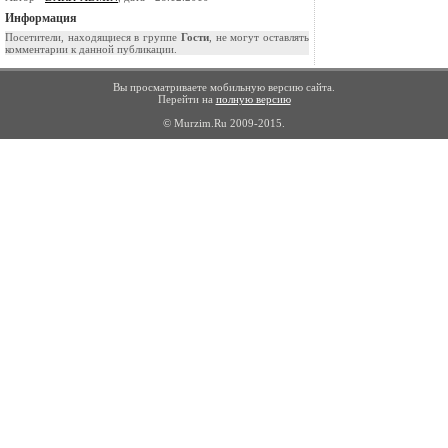
Информация
Посетители, находящиеся в группе
Гости
, не могут оставлять
комментарии к данной публикации.
Вы просматриваете мобильную версию сайта.
Перейти на
полную версию
© Murzim.Ru 2009-2015.