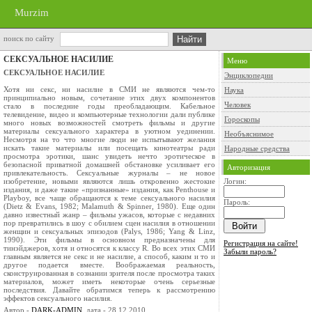
Murzim
поиск по сайту
СЕКСУАЛЬНОЕ НАСИЛИЕ
Меню
СЕКСУАЛЬНОЕ НАСИЛИЕ
Энциклопедии
Хотя ни секс, ни насилие в СМИ не являются чем-то
Наука
принципиально новым, сочетание этих двух компонентов
Человек
стало в последние годы преобладающим. Кабельное
телевидение, видео и компьютерные технологии дали публике
Гороскопы
много новых возможностей смотреть фильмы и другие
материалы сексуального характера в уютном уединении.
Необъяснимое
Несмотря на то что многие люди не испытывают желания
искать такие материалы или посещать кинотеатры ради
Народные средства
просмотра эротики, шанс увидеть нечто эротическое в
безопасной приватной домашней обстановке усиливает его
Авторизация
привлекательность. Сексуальные журналы – не новое
изобретение, новыми являются лишь откровенно жестокие
Логин:
издания, и даже такие «признанные» издания, как Penthouse и
Playboy, все чаще обращаются к теме сексуального насилия
Пароль:
(Dietz & Evans, 1982; Malamuth & Spinner, 1980). Еще один
давно известный жанр – фильмы ужасов, которые с недавних
пор превратились в шоу с обилием сцен насилия в отношении
женщин и сексуальных эпизодов (Palys, 1986; Yang & Linz,
1990). Эти фильмы в основном предназначены для
Регистрация на сайте!
тинэйджеров, хотя и относятся к классу R. Во всех этих СМИ
Забыли пароль?
главным является не секс и не насилие, а способ, каким и то и
другое подается вместе. Воображаемая реальность,
сконструированная в сознании зрителя после просмотра таких
материалов, может иметь некоторые очень серьезные
последствия. Давайте обратимся теперь к рассмотрению
эффектов сексуального насилия.
Автор -
DARK-ADMIN
, дата - 28.12.2010