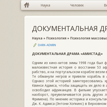
Наука
Человек
В
ДОКУМЕНТАЛЬНАЯ Д
Наука
»
Психология
»
Психология массовы
DARK-ADMIN
ДОКУМЕНТАЛЬНАЯ ДРАМА «АМИСТАД»
Одним из кино-хитов зимы 1998 года был 
малоизвестная история о восстании 53 аф
рабство, и на португальском корабле везли 
Те обманули негров и привели корабль в 
Однако этой историей заинтересовались х
Квинси Адамса, чтобы защищать их дело в а
освободил африканцев. В фильме упускает
наоборот, преувеличивается роль других 
Фримена). По мнению историка и консульт
Дж. К. Адамса (Энтони Хопкинс) в Верховно