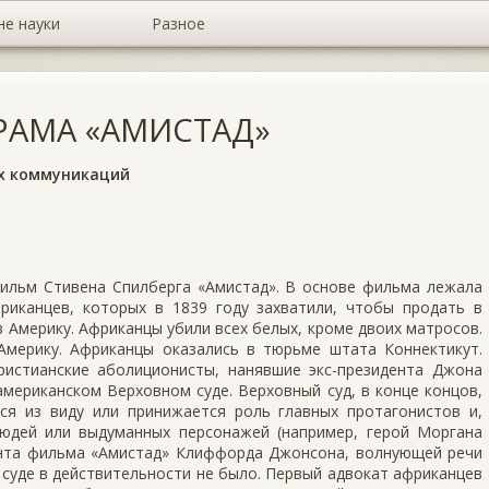
не науки
Разное
РАМА «АМИСТАД»
х коммуникаций
фильм Стивена Спилберга «Амистад». В основе фильма лежала
риканцев, которых в 1839 году захватили, чтобы продать в
в Америку. Африканцы убили всех белых, кроме двоих матросов.
Америку. Африканцы оказались в тюрьме штата Коннектикут.
ристианские аболиционисты, нанявшие экс-президента Джона
мериканском Верховном суде. Верховный суд, в конце концов,
ся из виду или принижается роль главных протагонистов и,
людей или выдуманных персонажей (например, герой Моргана
анта фильма «Амистад» Клиффорда Джонсона, волнующей речи
м суде в действительности не было. Первый адвокат африканцев