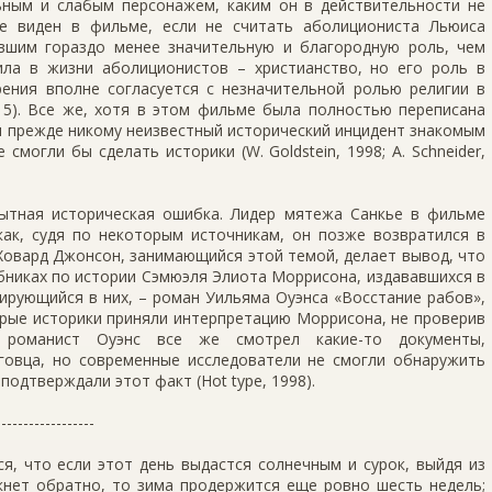
ным и слабым персонажем, каким он в действительности не
е виден в фильме, если не считать аболициониста Льюиса
вшим гораздо менее значительную и благородную роль, чем
ила в жизни аболиционистов – христианство, но его роль в
рения вполне согласуется с незначительной ролью религии в
у 5). Все же, хотя в этом фильме была полностью переписана
л прежде никому неизвестный исторический инцидент знакомым
смогли бы сделать историки (W. Goldstein, 1998; A. Schneider,
ытная историческая ошибка. Лидер мятежа Санкье в фильме
как, судя по некоторым источникам, он позже возвратился в
Ховард Джонсон, занимающийся этой темой, делает вывод, что
бниках по истории Сэмюэля Элиота Моррисона, издававшихся в
тирующийся в них, – роман Уильяма Оуэнса «Восстание рабов»,
орые историки приняли интерпретацию Моррисона, не проверив
о романист Оуэнс все же смотрел какие-то документы,
овца, но современные исследователи не смогли обнаружить
подтверждали этот факт (Hot type, 1998).
------------------
ся, что если этот день выдастся солнечным и сурок, выйдя из
ркнет обратно, то зима продержится еще ровно шесть недель;