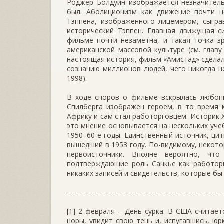
Роджер Болдуин изображается незначитель
был. Аболиционизм как движение почти н
Тэппена, изображенного лицемером, сыгра
исторический Тэппен. Главная движущая с
фильме почти незаметна, и такая точка з
американской массовой культуре (см. глав
настоящая история, фильм «Амистад» сдела
сознанию миллионов людей, чего никогда не 
1998).
В ходе споров о фильме вскрылась любоп
Спилберга изображен героем, в то время 
Африку и сам стал работорговцем. Историк 
это мнение основывается на нескольких уче
1950–60-е годы. Единственный источник, ци
вышедший в 1953 году. По-видимому, некот
первоисточники. Вполне вероятно, чт
подтверждающие роль Санкье как работорг
никаких записей и свидетельств, которые бы 
--------------------------------------------------------------
[1] 2 февраля – День сурка. В США считает
норы, увидит свою тень и, испугавшись, ю