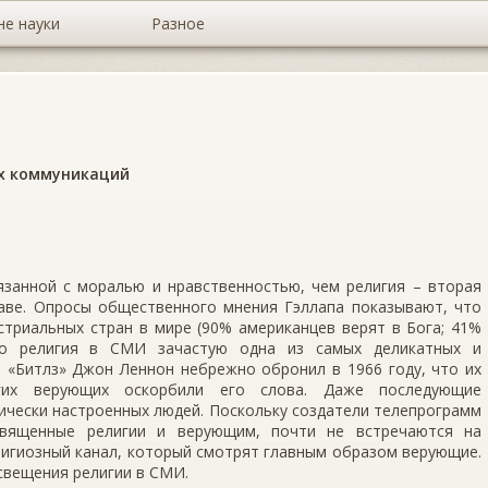
не науки
Разное
х коммуникаций
язанной с моралью и нравственностью, чем религия – вторая
аве. Опросы общественного мнения Гэллапа показывают, что
стриальных стран в мире (90% американцев верят в Бога; 41%
ко религия в СМИ зачастую одна из самых деликатных и
ы «Битлз» Джон Леннон небрежно обронил в 1966 году, что их
огих верующих оскорбили его слова. Даже последующие
тически настроенных людей. Поскольку создатели телепрограмм
священные религии и верующим, почти не встречаются на
лигиозный канал, который смотрят главным образом верующие.
свещения религии в СМИ.