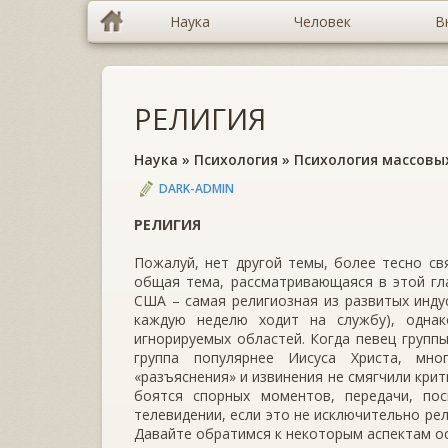
Наука
Человек
В
РЕЛИГИЯ
Наука
»
Психология
»
Психология массовы
DARK-ADMIN
РЕЛИГИЯ
Пожалуй, нет другой темы, более тесно св
общая тема, рассматривающаяся в этой гл
США – самая религиозная из развитых инду
каждую неделю ходит на службу), одна
игнорируемых областей. Когда певец групп
группа популярнее Иисуса Христа, мн
«разъяснения» и извинения не смягчили кри
боятся спорных моментов, передачи, по
телевидении, если это не исключительно ре
Давайте обратимся к некоторым аспектам о