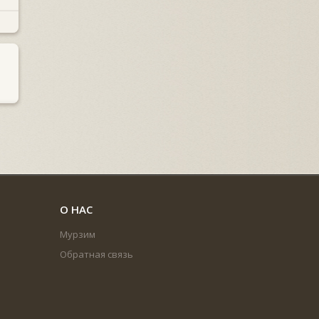
О НАС
Мурзим
Обратная связь