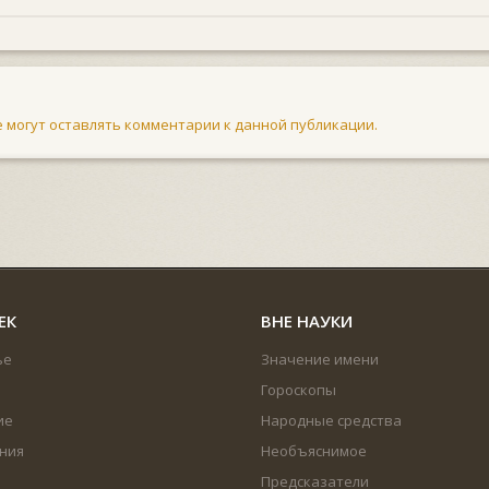
не могут оставлять комментарии к данной публикации.
ЕК
ВНЕ НАУКИ
ье
Значение имени
Гороскопы
ие
Народные средства
ния
Необъяснимое
Предсказатели