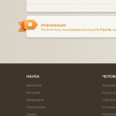
Информация
Посетители, находящиеся в группе
Гости
, 
НАУКА
ЧЕЛОВ
Биология
Здоров
История
Красота
Медицина
Обучен
Психология
Отноше
Химия
Религия