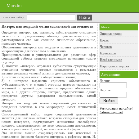
Murzim
поиск по сайту
Интерес как ведущий мотив социальной деятельности
Меню
Определяя интерес как активное, избирательное отношение
Энциклопедии
личности к определенному объекту действительности, мы
рассматриваем его как сложное личностное образование,
Наука
присущее человеку.
Человек
Обоснование интереса как ведущего мотива деятельности в
микросоциуме для психолога очень важно.
Гороскопы
Принципиальными и универсальными для различных сфер
социальной работы являются следующие положения такого
Необъяснимое
подхода:
1) понятие «интерес» отражает субъективно существующие
Народные средства
отношения личности, которые проявляются в результате
влияния реальных условий жизни и деятельности человека;
Авторизация
2) истоки интереса лежат в общественной жизни;
3) в интересе выражены единство объективного и
Логин:
субъективного, т. е. с одной стороны, интерес указывает на
значимый и ценный для личности предмет объективного
Пароль:
мира, а с другой стороны, интерес, предпочтение одних
предметов другим, раскрывают направленность самой
личности.
Интерес как ведущий мотив социальной деятельности и
поведения человека в его микросреде имеет личностный
Регистрация на сайте!
смысл.
Забыли пароль?
Самостоятельный выбор видов социальной деятельности
является для человека любого возраста стимулом для поиска
новых интересов, подчеркивает личностное своеобразие
каждого, раскрывающееся во всем содержании деятельности,
а не в ограниченной, узкой, исполнительской сферах.
Это явление можно охарактеризовать как известный в
психологии феномен близости интереса к рефлексу цели. И.