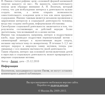
П. Павлов считал рефлекс цели «основной формой жизненной
энергии каждого из нас». На важность самостоятельного
поиска цели обращал внимание А. Н. Леонтьев, который
считал, что для возбуждения интереса к деятельности нужно
создать мотив, а затем открыть возможности
самостоятельного хождения цели в том или ином предмете,
содержании. Именно таковым является механизм проявления и
закрепления интересов в социальной деятельности человека,
когда ему создана свободная, неформальная обстановка.
Своеобразие социальной деятельности заключается в том, что
результаты составляющих ее действий нередко более
значительны, чем воззвавший их к жизни мотив.
Именно так складывался, например, интерес в подростковом
клубе, куда приводил подростков первоначальный мотив –
элементарный интерес к мужественным видам спорта,
желание научиться чему-то конкретному. В течение 1–1,5 лет
интерес перерос в широкую гамму мотивов, теперь уже
связанных с осо-знанием значимости своей деятельности.
Таким образом, интерес как основной мотив включения детей
и взрослых в социальную деятельность может превращаться в
широкие социальные мотивы.
Автор -
Anreet
, дата - 25.12.2010
Информация
Посетители, находящиеся в группе
Гости
, не могут оставлять
комментарии к данной публикации.
Вы просматриваете мобильную версию сайта.
Перейти на
полную версию
© Murzim.Ru 2009-2015.