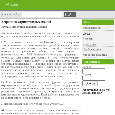
Murzim
поиск по сайту
Устранение отрицательных эмоций
Меню
Устранение отрицательных эмоций
Энциклопедии
Эмоциональный подъем, хорошее настроение способствует
Наука
осуществлению человеком какой-либо деятельности, общению.
Человек
В.М. Бехтерев писал о необходимости регулировать
Гороскопы
эмоциональное состояние маленьких детей. Он писал о том,
что переживание положительных эмоций способствует
Необъяснимое
нормальному развитию ребенка, в том числе и
интеллектуальному. В.М. Бехтерев отмечал роль правильного
Народные средства
ухода за младенцем для вызова у него положительных
эмоций. С дальнейшим развитием ребенка его радует всякая
Авторизация
блестящая безделушка и «…вообще, всякое новое впечатление,
не содержащее в себе чего-либо неблагоприятного для него.
Логин:
Наконец, источником бодрящей веселой эмоции являются
доступные ребенку занятия, которые в состоянии его
Пароль:
заинтересовать, в особенности же забавы и игры».
Особое внимание В.М. Бехтерев уделяет устранению
отрицательных эмоций, для этого необходимо поддерживать
физическое благосостояние организма, удовлетворение
Регистрация на сайте!
различных стремлений ребенка, устранение соблазнов,
Забыли пароль?
которые нельзя удовлетворить. Если ребенок расплакался под
влиянием какого-либо внешнего повода,
а) первым делом надо его успокоить и утешить…;
б) важной мерой, способствующей устранению и облегчению
подавляющих эмоций, является отвлечение внимания… новым