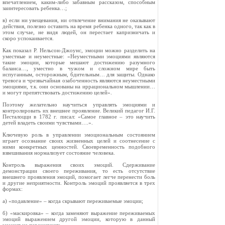
впечатлением, каким-либо забавным рассказом, способным
заинтересовать ребенка…;
в) если ни увещевания, ни отвлечение внимания не оказывают
действия, полезно оставить на время ребенка одного, так как в
этом случае, не видя людей, он перестает капризничать и
скоро успокаивается.
Как показал Р. Нельсон-Джоунс, эмоции можно разделить на
уместные и неуместные: «Неуместными эмоциями являются
такие эмоции, которые мешают достижению разумного
баланса…, уместно в чужом и сложном мире быть
испуганным, осторожным, бдительным… для защиты. Однако
тревога и чрезвычайная озабоченность являются неуместными
эмоциями, т.к. они основаны на иррациональном мышлении…
и могут препятствовать достижению целей».
Поэтому желательно научиться управлять эмоциями и
контролировать их внешнее проявление. Великий педагог И.Г.
Песталоцци в 1782 г. писал: «Самое главное – это научить
детей владеть своими чувствами….».
Ключевую роль в управлении эмоциональным состоянием
играет осознание своих жизненных целей и соотнесение с
ними конкретных ценностей. Своевременность подобного
взвешивания нормализует состояние человека.
Контроль выражения своих эмоций. Сдерживание
демонстрации своего переживания, то есть отсутствие
внешнего проявления эмоций, помогает легче перенести боль
и другие неприятности. Контроль эмоций проявляется в трех
формах:
а) «подавление» – когда скрывают переживаемые эмоции;
б) «маскировка» – когда заменяют выражение переживаемых
эмоций выражением другой эмоции, которую в данный