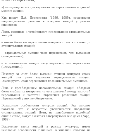
момент не переживают;
в) «симуляция» – когда выражают не переживаемые в данный
момент эмоции.
Как пишет И.А. Переверзева (1986, 1989), существуют
индивидуальные различия в контроле эмоций у разных
индивидов.
Люди, склонные к устойчивому переживанию отрицательных
эмоций:
– имеют более высокую степень контроля и положительных, и
отрицательных эмоций;
– отрицательные эмоции чаще переживают, чем выражают
(«подавление»);
– положительные эмоции чаще выражают, чем переживают
(«симуляция»).
Поэтому за счет более высокой степени контроля своих
эмоций они реже выражают отрицательные эмоции,
«маскируют» свои переживания положительными эмоциями.
Лица с преобладанием положительных эмоций обладают
более слабым их контролем, то есть различий между частотой
переживания и частотой выражения различных эмоций
Переверзевой у них не обнаружено.
Возрастные особенности контроля эмоций. Ряд авторов
показали, что с возрастом увеличивается подавление
отрицательных эмоций. Дети, не приобретшие подобный
опыт в семье, могут оказаться отвергнутыми вне дома (Корр,
1989).
Выражение своих эмоций в разных культурах имеет
некоторые особенности. Например, в западной культуре не