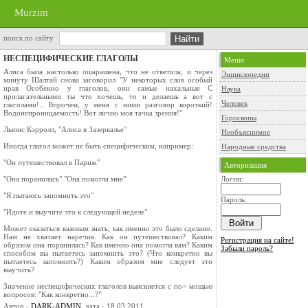
Murzim
поиск по сайту
НЕСПЕЦИФИЧЕСКИЕ ГЛАГОЛЫ
Меню
Алиса была настолько ошарашена, что не ответила, и через
Энциклопедии
минуту Шалтай снова заговорил "У некоторых слов особый
нрав Особенно у глаголов, они самые нахальные С
Наука
прилагательными ты что хочешь, то и делаешь а вот с
Человек
глаголами!.. Впрочем, у меня с ними разговор короткий!
Водонепроницаемость! Вот лично моя тачка зрения!"
Гороскопы
Льюис Кэрролл, "Алиса в Зазеркалье"
Необъяснимое
Иногда глагол может не быть специфическим, например:
Народные средства
"Он путешествовал в Париж"
Авторизация
"Она поранилась" "Она помогла мне"
Логин:
"Я пытаюсь запомнить это"
Пароль:
"Идите и выучите это к следующей неделе"
Может оказаться важным знать, как именно это было сделано.
Нам не хватает наречия. Как он путешествовал? Каким
Регистрация на сайте!
образом она поранилась? Как именно она помогла вам? Каким
Забыли пароль?
способом вы пытаетесь запомнить это? (Что конкретно вы
пытаетесь запомнить?) Каким образом мне следует это
выучить?
Значение неспецифических глаголов выясняется с по> мощью
вопросов: "Как конкретно...?"
Автор -
DARK-ADMIN
, дата - 18.03.2011