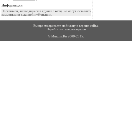
Информация
Посетители, находящиеся в группе
Гости
, не могут оставлять
комментарии к данной публикации.
Вы просматриваете мобильную версию сайта.
Перейти на
полную версию
© Murzim.Ru 2009-2015.