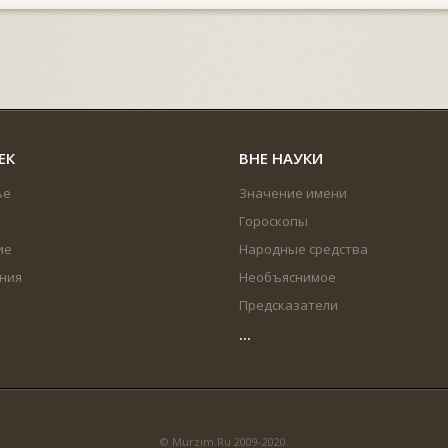
ЕК
ВНЕ НАУКИ
ье
Значение имени
Гороскопы
ие
Народные средства
ния
Необъяснимое
Предсказатели
...
© Murzim.Ru 2009-2020.