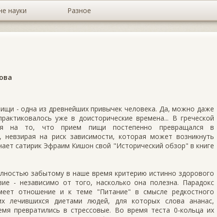
не науки
Разное
лова
пищи - одна из древнейших привычек человека. Да, можно даже
практиковалось уже в доисторические времена... В греческой
ия на то, что прием пищи постепенно превращался в
, невзирая на риск зависимости, которая может возникнуть
инает сатирик Эфраим Кишон свой "Исторический обзор" в книге
олностью забытому в наше время критерию истинно здорового
вие - независимо от того, насколько она полезна. Парадокс
имеет отношение и к теме "Питание" в смысле редкостного
х лечившихся диетами людей, для которых слова ананас,
емя превратились в стрессовые. Во время теста 0-кольца их