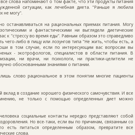
все слова напоминают о том факте, что эти продукты питания
ужденной ситуации, как лечебная диета. "Раньше я любила
х не могу".
о останавливаться на рациональных приемах питания. Могу
зотическими и фантастическими ни выглядели диетические
вас к "стрессу во время еды". Равным образом это справедливо
ь чего-либо в пищу или лозунгов типа "Не жить, чтобы есть, а
роши в том случае, если по интересующим вас вопросам вы
ченых - экотрофологов, специалистов в области питания. В
изации, ни врачи, ни психологи, ни практики-целители не
аучно обоснованными знаниями о питании.
 лишь слово рациональное в этом понятии многие пациенты
 вклад в создание хорошего физического самочувствия. И все
 мнению, не только с помощью определенных диет можно
человека социальные контакты нередко представляют собой
здоровления. Но все-таки, если вы по причинам, связанным со
то есть питаться определенным образом, превратите все
ческие слова.