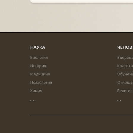
НАУКА
ЧЕЛОВ
Биология
Здоров
История
Красота
Медицина
Обучен
Психология
Отноше
Химия
Религия
...
...