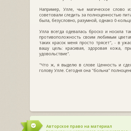
Например, Улле, чье магическое слово и
советовали следить за полноценностью пита
была, безусловно, разумной, однако 0-кольц
Улла всегда одевалась броско и носила та
противоположность своим любимым цветам,
таких красок меня просто трясет", - в уж
вашу цель: красивая, здоровая кожа, 
удовольствие".
"Что ж, я выделю в слове Ценность и сде
голову Улле. Сегодня она "больна" полноцен
Авторское право на материал