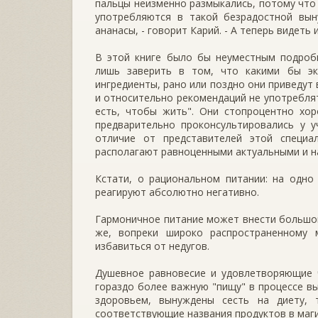
пальцы неизменно размыкались, потому что 
употребляются в такой безрадостной вын
ананасы, - говорит Карий. - А теперь видеть и
В этой книге было бы неуместным подробн
лишь заверить в том, что какими бы эк
ингредиенты, рано или поздно они приведут 
и относительно рекомендаций не употреблят
есть, чтобы жить". Они стопроцентно хо
предварительно проконсультировались у у
отличие от представителей этой специал
располагают равноценными актуальными и н
Кстати, о рациональном питании: на одно
реагируют абсолютно негативно.
Гармоничное питание может внести большой
же, вопреки широко распространенному
избавиться от недугов.
Душевное равновесие и удовлетворяющие 
гораздо более важную "пищу" в процессе вы
здоровьем, вынуждены сесть на диету, 
соответствующие названия продуктов в маги