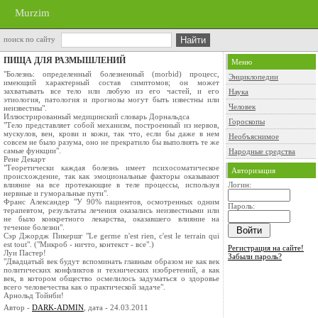
Murzim
поиск по сайту
ПИЩА ДЛЯ РАЗМЫШЛЕНИЙ
Меню
"Болезнь: определенный болезненный (morbid) процесс,
Энциклопедии
имеющий характерный состав симптомов; он может
захватывать все тело или любую из его частей, и его
Наука
этиология, патология и прогнозы могут быть известны или
Человек
неизвестны".
Иллюстрированный медицинский словарь Дорнальдса
Гороскопы
"Тело представляет собой механизм, построенный из нервов,
мускулов, вен, крови и кожи, так что, если бы даже в нем
Необъяснимое
совсем не было разума, оно не прекратило бы выполнять те же
самые функции".
Народные средства
Рене Декарт
"Теоретически каждая болезнь имеет психосоматическое
Авторизация
происхождение, так как эмоциональные факторы оказывают
влияние на все протекающие в теле процессы, используя
Логин:
нервные и гуморальные пути".
Франс Александер "У 90% пациентов, осмотренных одним
Пароль:
терапевтом, результаты лечения оказались неизвестными или
не было конкретного лекарства, оказавшего влияние на
течение болезни".
Сэр Джордж Пикершг "Le germe n'est rien, c'est le terrain qui
est tout". ("Микроб - ничто, контекст - все".)
Регистрация на сайте!
Луи Пастер!
Забыли пароль?
"Двадцатый век будут вспоминать главным образом не как век
политических конфликтов и технических изобретений, а как
век, в котором общество осмелилось задуматься о здоровье
всего человечества как о практической задаче".
Арнольд Тойнби!
Автор -
DARK-ADMIN
, дата - 24.03.2011