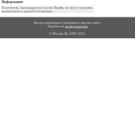
Информация
Посетители, находящиеся в группе
Гости
, не могут оставлять
комментарии к данной публикации.
Вы просматриваете мобильную версию сайта.
Перейти на
полную версию
© Murzim.Ru 2009-2015.