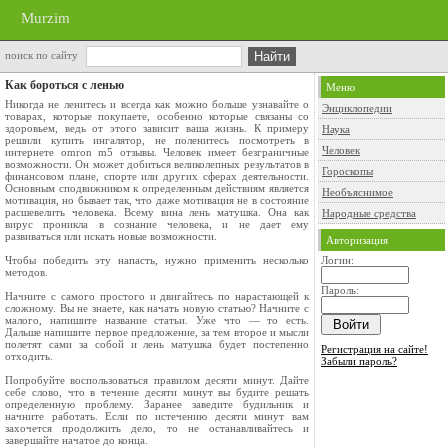
Murzim
поиск по сайту
Как бороться с ленью
Меню
Никогда не ленитесь и всегда как можно больше узнавайте о
Энциклопедии
товарах, которые покупаете, особенно которые связаны со
здоровьем, ведь от этого зависит ваша жизнь. К примеру
Наука
решили купить ингалятор, не поленитесь посмотреть в
Человек
интернете omron m5 отзывы. Человек имеет безграничные
возможности. Он может добиться великолепных результатов в
Гороскопы
финансовом плане, спорте или других сферах деятельности.
Основным сподвижником к определенным действиям является
Необъяснимое
мотивация, но бывает так, что даже мотивация не в состояние
расшевелить человека. Всему вина лень матушка. Она как
Народные средства
вирус проникла в сознание человека, и не дает ему
развиваться или искать новые возможности.
Авторизация
Чтобы победить эту напасть, нужно применить несколько
Логин:
методов.
Пароль:
Начните с самого простого и двигайтесь по нарастающей к
сложному. Вы не знаете, как начать новую статью? Начните с
малого, напишите название статьи. Уже что — то есть.
Дальше напишите первое предложение, за тем второе и мысли
полетят сами за собой и лень матушка будет постепенно
Регистрация на сайте!
отходить.
Забыли пароль?
Попробуйте воспользоваться правилом десяти минут. Дайте
себе слово, что в течение десяти минут вы будите решать
определенную проблему. Заранее заведите будильник и
начните работать. Если по истечению десяти минут вам
захочется продолжить дело, то не останавливайтесь и
завершайте начатое до конца.