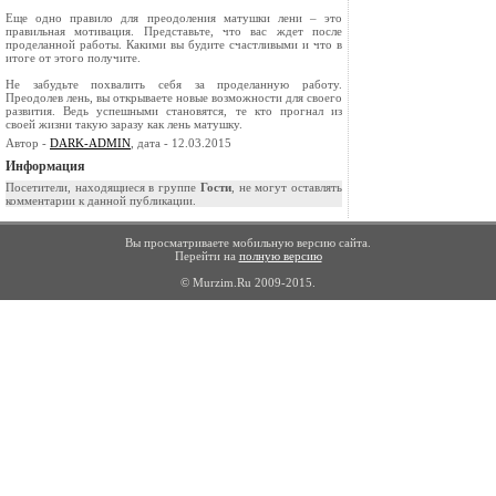
Еще одно правило для преодоления матушки лени – это
правильная мотивация. Представьте, что вас ждет после
проделанной работы. Какими вы будите счастливыми и что в
итоге от этого получите.
Не забудьте похвалить себя за проделанную работу.
Преодолев лень, вы открываете новые возможности для своего
развития. Ведь успешными становятся, те кто прогнал из
своей жизни такую заразу как лень матушку.
Автор -
DARK-ADMIN
, дата - 12.03.2015
Информация
Посетители, находящиеся в группе
Гости
, не могут оставлять
комментарии к данной публикации.
Вы просматриваете мобильную версию сайта.
Перейти на
полную версию
© Murzim.Ru 2009-2015.