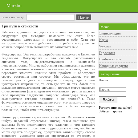
Murzim
поиск по сайту
Три пути к стойкости
Меню
Работая с группами сотрудников компании, мы выяснили, что
Энциклопедии
следующие три методики помогают им стать более
счастливыми, здоровыми и уверенными в себе. Хотя эти
Наука
методики лучше всего действуют при работе в группе, вы
Человек
можете попробовать выполнить их самостоятельно.
Гороскопы
Фокусировка. Эта техника разработана психологом Евгением
Гендлиным. Фокусировка – это способ распознавания
Необъяснимое
сигналов тела, свидетельствующих о каких-либо
неправильностях. Многие работники так привыкли к давлению
Народные средства
в висках, шейным зажимам или спазмам в животе, что они
перестают замечать наличие этих проблем и обострение
Авторизация
своего состояния при стрессе. Мы обнаружили, что им
полезно раз в день производить проверку, где в теле
Логин:
чувствуется напряжение, то есть где что не так. Затем они
мысленно просматривают ситуации, которые могут оказаться
Пароль:
стрессогенными (мы предлагаем участникам группы задавать
себе примерно следующие вопросы: «Благодаря чему мое
самочувствие сегодня хорошее, а не плохое?»). Такая
фокусировка усиливает ощущение того, что вы контролируете
стресс, и психологически ставит вас в более выгодное
Регистрация на сайте!
положение, чтобы изменить ситуацию.
Забыли пароль?
Реконструирование стрессовых ситуаций. Вспомните какой-
нибудь недавний стрессовый эпизод, затем напишите три
варианта более позитивного его развития и три варианта
более негативного. Если вам трудно думать о том, что бы вы
могли сделать по-другому, представьте какого-нибудь своего
знакомого, умеющего хорошо справляться со стрессом, и