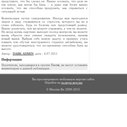
представьте, что бы сделал он. Важно осознать, что дела не
так плохи, как могли бы быть – и даже еще более важно
осознать, что вы способны придумать, как справиться с
ситуацией лучше.
Компенсация путем саморазвития. Иногда вам приходится
лицом к лицу сталкиваться со стрессом, которого вы не в
силах избежать, будь то болезнь или предстоящий развод.
Важно различать, чем вы можете управлять, а чем не можете.
Но когда жизнь ощутимо выходит из-под контроля, вы можете
вновь обрести свое умение овладеть положением, приняв
новый вызов. Выбрав себе новую задачу, к примеру учась
плавать или обучая иностранного студента английскому, вы
можете удостовериться, что по-прежнему способны быть на
высоте.
Автор -
DARK-ADMIN
, дата - 4.07.2011
Информация
Посетители, находящиеся в группе
Гости
, не могут оставлять
комментарии к данной публикации.
Вы просматриваете мобильную версию сайта.
Перейти на
полную версию
© Murzim.Ru 2009-2015.