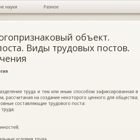
не науки
Разное
ногопризнаковый объект.
поста. Виды трудовых постов.
учения
гия
разделения труда и тем или иным способом зафиксированная в
, рассчитаная на создание некоторого ценного для общества;
новные составляющие трудового поста:
 труда;
нностей;
альные условия труда.