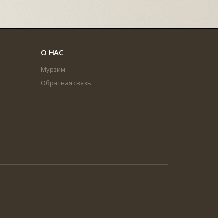
О НАС
Мурзим
Обратная связь