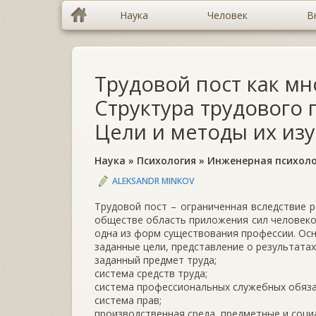
Наука
Человек
В
Трудовой пост как м
Структура трудового 
Цели и методы их из
Наука
»
Психология
»
Инженерная психоло
ALEKSANDR MINKOV
Трудовой пост – ограниченная вследствие 
обществе область приложения сил человеком
одна из форм существования профессии. Ос
заданные цели, представление о результатах
заданный предмет труда;
система средств труда;
система профессиональных служебных обяза
система прав;
производственная среда, предметные и соци