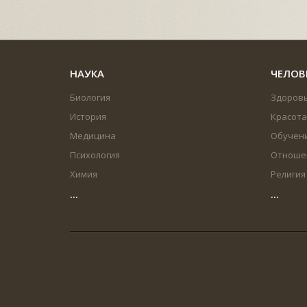
НАУКА
ЧЕЛОВ
Биология
Здоров
История
Красота
Медицина
Обучен
Психология
Отноше
Химия
Религия
...
...