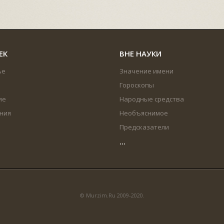
ЕК
ВНЕ НАУКИ
ье
Значение имени
Гороскопы
ие
Народные средства
ния
Необъяснимое
Предсказатели
...
© Murzim.Ru 2009-2020.