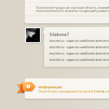
Психология труда как научная область знаний
психологического анализа тенденций развит
Silakova7
murzim.ru - один из наиболее впечат
murzim.ru - один из наиболее впечат
murzim.ru - один из наиболее впечат
murzim.ru - один из наиболее впечат
Информация
Посетители, находящиеся в группе
Гости
, 