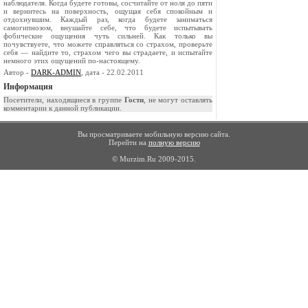
наблюдателя. Когда будете готовы, сосчитайте от ноля до пяти
и вернитесь на поверхность, ощущая себя спокойным и
отдохнувшим. Каждый раз, когда будете заниматься
самогипнозом, внушайте себе, что будете испытывать
фобические ощущения чуть сильней. Как только вы
почувствуете, что можете справляться со страхом, проверьте
себя — найдите то, страхом чего вы страдаете, и испытайте
немного этих ощущений по-настоящему.
Автор -
DARK-ADMIN
, дата - 22.02.2011
Информация
Посетители, находящиеся в группе
Гости
, не могут оставлять
комментарии к данной публикации.
Вы просматриваете мобильную версию сайта.
Перейти на
полную версию
© Murzim.Ru 2009-2015.