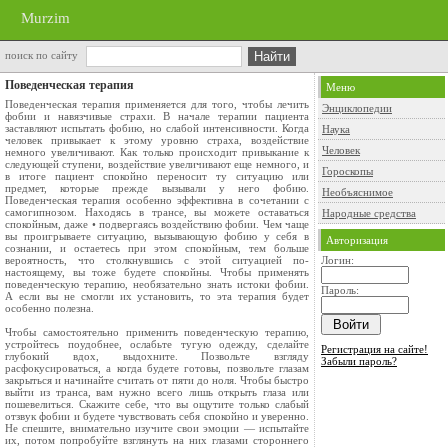
Murzim
поиск по сайту
Поведенческая терапия
Меню
Поведенческая терапия применяется для того, чтобы лечить
Энциклопедии
фобии и навязчивые страхи. В начале терапии пациента
заставляют испытать фобию, но слабой интенсивности. Когда
Наука
человек привыкает к этому уровню страха, воздействие
Человек
немного увеличивают. Как только происходит привыкание к
следующей ступени, воздействие увеличивают еще немного, и
Гороскопы
в итоге пациент спокойно переносит ту ситуацию или
предмет, которые прежде вызывали у него фобию.
Необъяснимое
Поведенческая терапия особенно эффективна в сочетании с
самогипнозом. Находясь в трансе, вы можете оставаться
Народные средства
спокойным, даже • подвергаясь воздействию фобии. Чем чаще
вы проигрываете ситуацию, вызывающую фобию у себя в
Авторизация
сознании, и остаетесь при этом спокойным, тем больше
вероятность, что столкнувшись с этой ситуацией по-
Логин:
настоящему, вы тоже будете спокойны. Чтобы применять
поведенческую терапию, необязательно знать истоки фобии.
Пароль:
А если вы не смогли их установить, то эта терапия будет
особенно полезна.
Чтобы самостоятельно применить поведенческую терапию,
устройтесь поудобнее, ослабьте тугую одежду, сделайте
Регистрация на сайте!
глубокий вдох, выдохните. Позвольте взгляду
Забыли пароль?
расфокусироваться, а когда будете готовы, позвольте глазам
закрыться и начинайте считать от пяти до ноля. Чтобы быстро
выйти из транса, вам нужно всего лишь открыть глаза или
пошевелиться. Скажите себе, что вы ощутите только слабый
отзвук фобии и будете чувствовать себя спокойно и уверенно.
Не спешите, внимательно изучите свои эмоции — испытайте
их, потом попробуйте взглянуть на них глазами стороннего