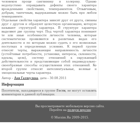
человеком проще сангвинику и холерику. Однако
недопустимо оправдывать дефекты своего характера
врожденными свойствами, темпераментом. Отзывчивым,
добрым, тактичным, выдержанным можно быть при любом
темпераменте.
Отдельные свойства характера зависят друг от друга, связаны
друг с другом и образуют целостную организацию, которую
называют структурой характера. В структуре характера
выделяют две группы черт. Под чертой характера понимают
те или иные особенности личности человека, которые
систематически проявляются в различных видах его
деятельности и по которым можно судить о его возможных
поступках в определенных условиях. К первой группе
относят черты, выражающие направленность личности
(устойчивые потребности, установки, интересы, склонности,
идеалы, цели), систему отношений к окружающей
действительности и представляющие собой индивидуально-
своеобразные способы осуществления этих отношений. Ко
второй группе относят интеллектуальные, волевые и
эмоциональные черты характера.
Автор -
Аня Галлиулина
, дата - 30.08.2011
Информация
Посетители, находящиеся в группе
Гости
, не могут оставлять
комментарии к данной публикации.
Вы просматриваете мобильную версию сайта.
Перейти на
полную версию
© Murzim.Ru 2009-2015.