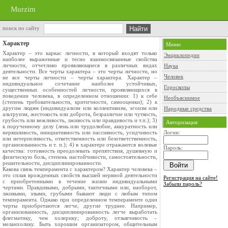
Murzim
поиск по сайту
Характер
Меню
Характер – это каркас личности, в который входят только
Энциклопедии
наиболее выраженные и тесно взаимосвязанные свойства
личности, отчетливо проявляющиеся в различных видах
Наука
деятельности. Все черты характера – это черты личности, но
Человек
не все черты личности – черты характера. Характер –
индивидуальное сочетание наиболее устойчивых,
Гороскопы
существенных особенностей личности, проявляющихся в
поведении человека, в определенном отношении: 1) к себе
Необъяснимое
(степень требовательности, критичности, самооценки); 2) к
другим людям (индивидуализм или коллективизм, эгоизм или
Народные средства
альтруизм, жестокость или доброта, безразличие или чуткость,
грубость или вежливость, лживость или правдивость и т.п.); 3)
Авторизация
к порученному делу (лень или трудолюбие, аккуратность или
неряшливость, инициативность или пассивность, усидчивость
Логин:
или нетерпеливость, ответственность или безответственность,
организованность и т. п.); 4) в характере отражаются волевые
Пароль:
качества: готовность преодолевать препятствия, душевную и
физическую боль, степень настойчивости, самостоятельности,
решительности, дисциплинированности.
Какова связь темперамента с характером? Характер человека –
это сплав врожденных свойств высшей нервной деятельности
Регистрация на сайте!
с приобретенными в течение жизни индивидуальными
Забыли пароль?
чертами. Правдивыми, добрыми, тактичными или, наоборот,
лживыми, злыми, грубыми бывают люди с любым типом
темперамента. Однако при определенном темпераменте одни
черты приобретаются легче, другие труднее. Например,
организованность, дисциплинированность легче выработать
флегматику, чем холерику; доброту, отзывчивость –
меланхолику. Быть хорошим организатором, общительным