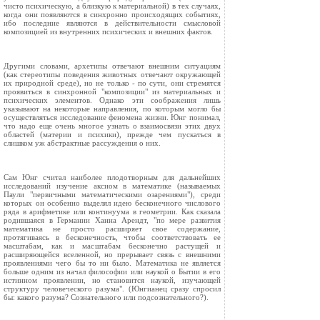
чисто психическую, а близкую к материальной) в тех случаях,
когда они появляются в синхронно происходящих событиях,
ибо последние являются в действительности смысловой
композицией из внутренних психических и внешних фактов.
Другими словами, архетипы отвечают внешним ситуациям
(как стереотипы поведения животных отвечают окружающей
их природной среде), но не только - по сути, они стремятся
проявиться в синхронной "композиции" из материальных и
психических элементов. Однако эти соображения лишь
указывают на некоторые направления, по которым могло бы
осуществляться исследование феномена жизни. Юнг понимал,
что надо еще очень многое узнать о взаимосвязи этих двух
областей (материи и психики), прежде чем пускаться в
слишком уж абстрактные рассуждения о них.
Сам Юнг считал наиболее плодотворным для дальнейших
исследований изучение аксиом в математике (называемых
Паули "первичными математическими озарениями"), среди
которых он особенно выделял идею бесконечного числового
ряда в арифметике или континуума в геометрии. Как сказала
родившаяся в Германии Ханна Арендт, "по мере развития
математика не просто расширяет свое содержание,
протягиваясь в бесконечность, чтобы соответствовать ее
масштабам, как и масштабам бесконечно растущей и
расширяющейся вселенной, но прерывает связь с внешними
проявлениями чего бы то ни было. Математика не является
больше одним из начал философии или наукой о Бытии в его
истинном проявлении, но становится наукой, изучающей
структуру человеческого разума". (Юнгианец сразу спросил
бы: какого разума? Сознательного или подсознательного?).