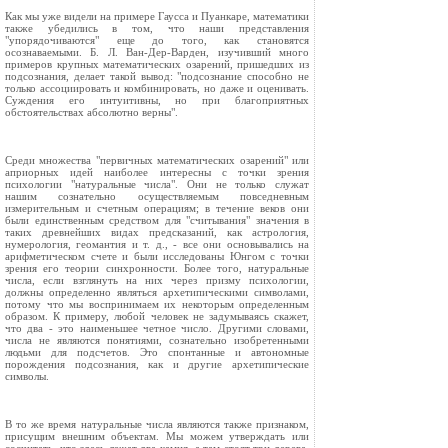
Как мы уже видели на примере Гаусса и Пуанкаре, математики
также убедились в том, что наши представления
"упорядочиваются" еще до того, как становятся
осознаваемыми. Б. Л. Ван-Дер-Варден, изучивший много
примеров крупных математических озарений, пришедших из
подсознания, делает такой вывод: "подсознание способно не
только ассоциировать и комбинировать, но даже и оценивать.
Суждения его интуитивны, но при благоприятных
обстоятельствах абсолютно верны".
Среди множества "первичных математических озарений" или
априорных идей наиболее интересны с точки зрения
психологии "натуральные числа". Они не только служат
нашим сознательно осуществляемым повседневным
измерительным и счетным операциям; в течение веков они
были единственным средством для "считывания" значения в
таких древнейших видах предсказаний, как астрология,
нумерология, геомантия и т. д., - все они основывались на
арифметическом счете и были исследованы Юнгом с точки
зрения его теории синхронности. Более того, натуральные
числа, если взглянуть на них через призму психологии,
должны определенно являться архетипическими символами,
потому что мы воспринимаем их некоторым определенным
образом. К примеру, любой человек не задумываясь скажет,
что два - это наименьшее четное число. Другими словами,
числа не являются понятиями, сознательно изобретенными
людьми для подсчетов. Это спонтанные и автономные
порождения подсознания, как и другие архетипические
символы.
В то же время натуральные числа являются также признаком,
присущим внешним объектам. Мы можем утверждать или