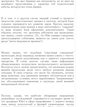
архипелага. Он знал Дарвина как натуралиста, но не имел ни
малейшего представления о характере той теоретической
работы, которую вел тогда Дарвин.
И в том, и в другом случае каждый ученый в процессе
творчества самостоятельно пришел к гипотезе, которой было
суждено перевернуть все развитие науки. Причем каждому
первоначальная идея пришла в виде интуитивного "озарения"
(а лишь позднее была оформлена документально). Таким
образом, похоже, что архетипы действуют как проводники,
так сказать, creatio continua. (To, что Юнг называл синхронно
происходящими событиями, является на самом деле чем-то
вроде "актов творения во времени").
Можно сказать, что подобные "смысловые совпадения"
происходят, когда индивиду жизненно важно узнать о чем-то:
скажем, о смерти родственника или о каком-то утраченном
имуществе. В очень многих случаях такая информация
обнаруживалась посредством экстрасенсорного восприятия.
Исходя из этого, можно предположить, что аномально редкие
явления происходят, когда этого требует жизненно важная
ситуация. В свою очередь это могло бы объяснить, почему
виды животных под давлением внешних обстоятельств или в
экстремальных условиях могут вырабатывать "направленные"
(но обусловленные) изменения в структуре своей внешней
материальной оболочки.
Похоже, однако, что наиболее обещающее направление
дальнейших исследований открывается в последнее время (и
это предвидел Юнг) в сфере микрофизики. С первого взгляда
связь между психологией и физикой элементарных частиц