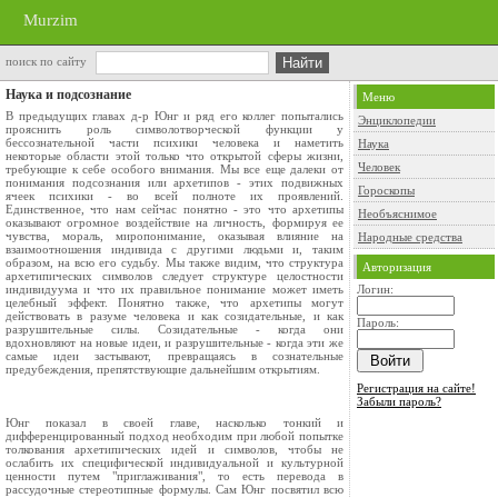
Murzim
поиск по сайту
Наука и подсознание
Меню
В предыдущих главах д-р Юнг и ряд его коллег попытались
Энциклопедии
прояснить роль символотворческой функции у
бессознательной части психики человека и наметить
Наука
некоторые области этой только что открытой сферы жизни,
Человек
требующие к себе особого внимания. Мы все еще далеки от
понимания подсознания или архетипов - этих подвижных
Гороскопы
ячеек психики - во всей полноте их проявлений.
Единственное, что нам сейчас понятно - это что архетипы
Необъяснимое
оказывают огромное воздействие на личность, формируя ее
чувства, мораль, миропонимание, оказывая влияние на
Народные средства
взаимоотношения индивида с другими людьми и, таким
образом, на всю его судьбу. Мы также видим, что структура
Авторизация
архетипических символов следует структуре целостности
индивидуума и что их правильное понимание может иметь
Логин:
целебный эффект. Понятно также, что архетипы могут
действовать в разуме человека и как созидательные, и как
Пароль:
разрушительные силы. Созидательные - когда они
вдохновляют на новые идеи, и разрушительные - когда эти же
самые идеи застывают, превращаясь в сознательные
предубеждения, препятствующие дальнейшим открытиям.
Регистрация на сайте!
Забыли пароль?
Юнг показал в своей главе, насколько тонкий и
дифференцированный подход необходим при любой попытке
толкования архетипических идей и символов, чтобы не
ослабить их специфической индивидуальной и культурной
ценности путем "приглаживания", то есть перевода в
рассудочные стереотипные формулы. Сам Юнг посвятил всю