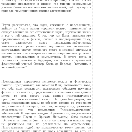
что-то случилось (то есть по какой причине), а зачем. Эта же
тенденция проявляется в физике, где многие современные
ученые более заняты поиском взаимосвязей, действующих в
природе, чем причинных законов (детерминизма).
Паули рассчитывал, что идеи, связанные с подсознанием,
выйдут за "узкие рамки терапевтического применения" и
окажут влияние на все естественные науки, изучающие жизнь
и все с ней связанное. С тех пор как Паули высказал это
предположение, в физике, словно в подтверждение тому,
стало развиваться новое направление-кибернетика,
занимающаяся сравнительным изучением так называемых
контрольных систем головного мозга и нервной системы и
механических или электронных информационно-контрольных
систем, используемых в компьютерах. В итоге наука и
психология должны в будущем, как сказал современный
французский ученый Оливер Коста де Борегар, "вступить в
активный диалог".
Неожиданная перекличка психологических и физических
понятий предполагает, как отмечал Юнг, возможность того,
что оба поля реальности, являющиеся объектом изучения
физики и психологии, представляют в конечном счете единое
целое, то есть своего рода единое психофизическое
пространство всех явлений жизни. Юнг даже был уверен, что
сфера подсознания каким-то образом связана со строением
неорганической материи, на что, по-видимому, указывает
существование так называемых "психосоматических"
заболеваний. Концепция всеединой реальности, подхваченная
впоследствии Паули и Эрихом Нейманом, была названа
Юнгом unus mundus (мир, в котором материя и психика еще
не различимы или не реализованы по отдельности).
Подготавливая подобную монадическую точку зрения, он
указывал на "психоидную" природу архетипов (то есть не