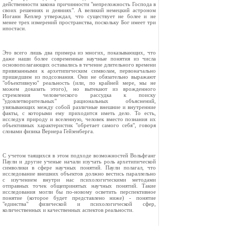
действенности закона причинности "непреложность Господа в
своих решениях и деяниях". А великий немецкий астроном
Иоганн Кеплер утверждал, что существует не более и не
менее трех измерений пространства, поскольку Бог имеет три
ипостаси.
Это всего лишь два примера из многих, показывающих, что
даже наши более современные научные понятия из числа
основополагающих оставались в течение длительного времени
привязанными к архетипическим символам, первоначально
пришедшим из подсознания. Они не обязательно выражают
"объективную" реальность (или, по крайней мере, мы не
можем доказать этого), но вытекают из врожденного
стремления человеческого рассудка к поиску
"удовлетворительных" рациональных объяснений,
увязывающих между собой различные внешние и внутренние
факты, с которыми ему приходится иметь дело. То есть,
исследуя природу и вселенную, человек вместо познания их
объективных характеристик "обретает самого себя", говоря
словами физика Вернера Гейзенберга.
С учетом таящихся в этом подходе возможностей Вольфганг
Паули и другие ученые начали изучать роль архетипической
символики в сфере научных понятий. Паули полагал, что
исследование внешних объектов должно вестись параллельно
с изучением внутри нас психологическими методами
отправных точек общепринятых научных понятий. Такие
исследования могли бы по-новому осветить перспективное
понятие (которое будет представлено ниже) - понятие
"единства" физической и психологической сфер,
количественных и качественных аспектов реальности.