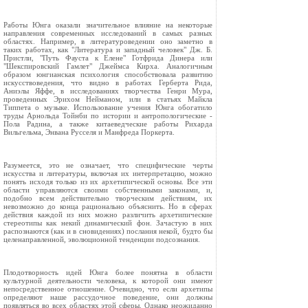
Работы Юнга оказали значительное влияние на некоторые
направления современных исследований в самых разных
областях. Например, в литературоведении оно заметно в
таких работах, как "Литература и западный человек" Дж. Б.
Пристли, "Путь Фауста к Елене" Готфрида Динера или
"Шекспировский Гамлет" Джеймса Кирха. Аналогичным
образом юнгианская психология способствовала развитию
искусствоведения, что видно в работах Герберта Рида,
Аниэлы Яффе, в исследованиях творчества Генри Мура,
проведенных Эрихом Нейманом, или в статьях Майкла
Типпета о музыке. Использование учения Юнга обогатило
труды Арнольда Тойнби по истории и антропологические -
Пола Радина, а также китаеведческие работы Рихарда
Вильгельма, Энвана Русселя и Манфреда Поркерта.
Разумеется, это не означает, что специфические черты
искусства и литературы, включая их интерпретацию, можно
понять исходя только из их архетипической основы. Все эти
области управляются своими собственными законами, и,
подобно всем действительно творческим действиям, их
невозможно до конца рационально объяснить. Но в сферах
действия каждой из них можно различить архетипические
стереотипы как некий динамический фон. Зачастую в них
распознаются (как и в сновидениях) послания некой, будто бы
целенаправленной, эволюционной тенденции подсознания.
Плодотворность идей Юнга более понятна в области
культурной деятельности человека, к которой они имеют
непосредственное отношение. Очевидно, что если архетипы
определяют наше рассудочное поведение, они должны
появляться во всех областях этой сферы. Однако неожиданно