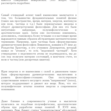
кажется совершенно невероятной. Этот вопрос стоит
рассмотреть подробнее.
Самый очевидный аспект такой взаимосвязи заключается в
том, что большинство фундаментальных понятий физики
(таких как пространство, время, материя, энергия, континуум
или поле, частица и т.д.) были первоначально введены в
оборот древнегреческими философами. Для них это были
интуитивно найденные, полумифологические и
архетипические идеи. Затем они постепенно изменялись,
дополнялись, становились более точными и в настоящее время
выражаются главным образом абстрактными математическими
терминами. Например, идея частицы была сформулирована
древнегреческим философом Левкиппом, жившим в IV веке до
Рождества Христова, и его учеником Демокритом, который
назвал ее "атомом", то есть "неделимой частицей". Хотя
утверждение о неделимости атома не подтвердилось, мы до
сих пор полагаем материю состоящей, в конечном счете, из
волн и частиц (или дискретных квантов).
Идея энергии в ее взаимосвязи с силой и движением также
была сформулирована древнегреческими мыслителями и
развита философами-стоиками. Они постулировали
существование некоего несущего жизнь "напряжения" (tonos),
которое поддерживает и движет все вещи. Ясно, что это
полумифические зачатки понятия энергии в современном
понимании.
Даже близкие к современности ученые и мыслители
полагались на подобные полумифические, архетипические
образы при разработке новых понятий. В XVII веке,
например, Рене Декарт считал "доказательством" абсолютной