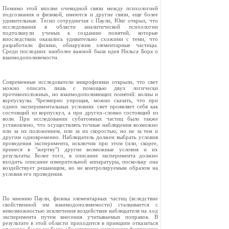
Помимо этой вполне очевидной связи между психологией
подсознания и физикой, имеются и другие связи, еще более
удивительные. Тесно сотрудничая с Паули, Юнг открыл, что
исследования в области аналитической психологии
подтолкнули ученых к созданию понятий, которые
впоследствии оказались удивительно схожими с теми, что
разработали физики, обнаружив элементарные частицы.
Среди последних наиболее важной была идея Нильса Бора о
взаимодополняемости.
Современные исследователи микрофизики открыли, что свет
можно описать лишь с помощью двух логически
противоположных, но взаимодополняющих понятий: волны и
корпускулы. Чрезмерно упрощая, можно сказать, что при
одних экспериментальных условиях свет проявляет себя как
состоящий из корпускул, а при других-словно состоящий из
волн. При исследовании субатомных частиц было также
установлено, что осуществлять точные наблюдения возможно
или за их положением, или за их скоростью, но не за тем и
другим одновременно. Наблюдатель должен выбрать условия
проведения эксперимента, исключив при этом (или, скорее,
принеся в "жертву") другие возможные условия и их
результаты. Более того, в описание эксперимента должно
входить описание измерительной аппаратуры, поскольку она
воздействует решающим, но не контролируемым образом на
условия его проведения.
По мнению Паули, физика элементарных частиц (вследствие
свойственной им взаимодополняемости) сталкивается с
невозможностью исключения воздействия наблюдателя на ход
эксперимента путем внесения учитываемых поправок. В
результате в этой области приходится в принципе отказаться