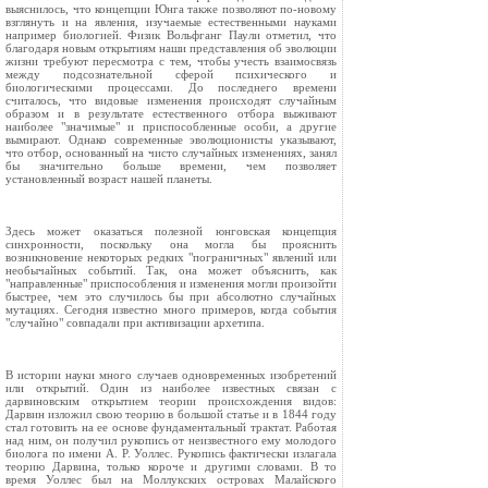
выяснилось, что концепции Юнга также позволяют по-новому
взглянуть и на явления, изучаемые естественными науками
например биологией. Физик Вольфганг Паули отметил, что
благодаря новым открытиям наши представления об эволюции
жизни требуют пересмотра с тем, чтобы учесть взаимосвязь
между подсознательной сферой психического и
биологическими процессами. До последнего времени
считалось, что видовые изменения происходят случайным
образом и в результате естественного отбора выживают
наиболее "значимые" и приспособленные особи, а другие
вымирают. Однако современные эволюционисты указывают,
что отбор, основанный на чисто случайных изменениях, занял
бы значительно больше времени, чем позволяет
установленный возраст нашей планеты.
Здесь может оказаться полезной юнговская концепция
синхронности, поскольку она могла бы прояснить
возникновение некоторых редких "пограничных" явлений или
необычайных событий. Так, она может объяснить, как
"направленные" приспособления и изменения могли произойти
быстрее, чем это случилось бы при абсолютно случайных
мутациях. Сегодня известно много примеров, когда события
"случайно" совпадали при активизации архетипа.
В истории науки много случаев одновременных изобретений
или открытий. Один из наиболее известных связан с
дарвиновским открытием теории происхождения видов:
Дарвин изложил свою теорию в большой статье и в 1844 году
стал готовить на ее основе фундаментальный трактат. Работая
над ним, он получил рукопись от неизвестного ему молодого
биолога по имени А. Р. Уоллес. Рукопись фактически излагала
теорию Дарвина, только короче и другими словами. В то
время Уоллес был на Моллукских островах Малайского