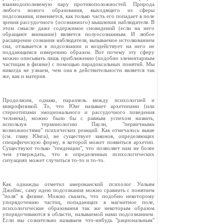
взаимодополняемую пару противоположностей. Природа
любого нового образования, выходящего из сферы
подсознания, изменяется, как только часть его попадает в поле
зрения рассудочного (осознанного) мышления наблюдателя. В
этом смысле даже содержимое сновидений (если на него
обращают внимание) является полуосознанным. И любое
расширение сознания наблюдателя, вызываемое истолкованием
сна, отзывается в подсознании и воздействует на него не
поддающимся измерению образом. Вот почему эту сферу
можно описывать лишь приближенно (подобно элементарным
частицам в физике) с помощью парадоксальных понятий. Мы
никогда не узнаем, чем она в действительности является так
же, как и материя.
Продолжим, однако, параллель между психологией и
микрофизикой. То, что Юнг называет архетипами (или
стереотипами эмоционального и рассудочного поведения
человека), можно было бы с равным успехом назвать,
используя терминологию Паули, "первичными
возможностями" психических реакций. Как отмечалось выше
(см. главу Юнга), не существует законов, определяющих
специфическую форму, в которой может появиться архетип.
Существуют только "тенденции", что позволяет нам не более
чем утверждать, что в определенных психологических
ситуациях может случиться то-то и то-то.
Как однажды отметил американский психолог Уильям
Джеймс, саму идею подсознания можно сравнить с понятием
"поля" в физике. Можно сказать, что подобно некоторому
упорядочению частиц, попадающих в магнитное поле,
психологические образования так же некоторым образом
упорядочиваются в области, называемой нами подсознанием.
Если мы сознательно называем что-нибудь "рациональным"