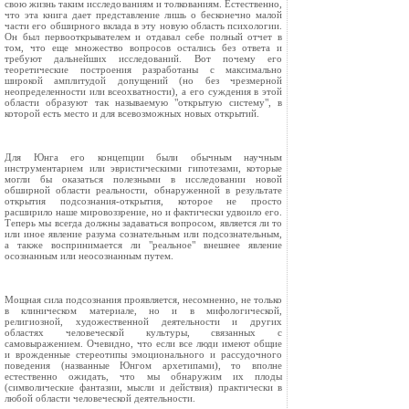
свою жизнь таким исследованиям и толкованиям. Естественно,
что эта книга дает представление лишь о бесконечно малой
части его обширного вклада в эту новую область психологии.
Он был первооткрывателем и отдавал себе полный отчет в
том, что еще множество вопросов остались без ответа и
требуют дальнейших исследований. Вот почему его
теоретические построения разработаны с максимально
широкой амплитудой допущений (но без чрезмерной
неопределенности или всеохватности), а его суждения в этой
области образуют так называемую "открытую систему", в
которой есть место и для всевозможных новых открытий.
Для Юнга его концепции были обычным научным
инструментарием или эвристическими гипотезами, которые
могли бы оказаться полезными в исследовании новой
обширной области реальности, обнаруженной в результате
открытия подсознания-открытия, которое не просто
расширило наше мировоззрение, но и фактически удвоило его.
Теперь мы всегда должны задаваться вопросом, является ли то
или иное явление разума сознательным или подсознательным,
а также воспринимается ли "реальное" внешнее явление
осознанным или неосознанным путем.
Мощная сила подсознания проявляется, несомненно, не только
в клиническом материале, но и в мифологической,
религиозной, художественной деятельности и других
областях человеческой культуры, связанных с
самовыражением. Очевидно, что если все люди имеют общие
и врожденные стереотипы эмоционального и рассудочного
поведения (названные Юнгом архетипами), то вполне
естественно ожидать, что мы обнаружим их плоды
(символические фантазии, мысли и действия) практически в
любой области человеческой деятельности.