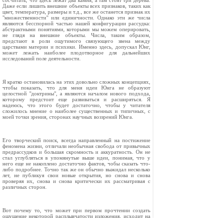
сосчитать, что здесь лежат два камня, а там стоят три дерева.
Даже если лишить внешние объекты всех признаков, таких как
цвет, температура, размеры и т.д., все же останется признак их
"множественности" или единичности. Однако эти же числа
являются бесспорной частью нашей конфигурации рассудка:
абстрактными понятиями, которыми мы можем оперировать,
не глядя на внешние объекты. Числа, таким образом,
предстают в роли ощутимого связующего звена между
царствами материи и психики. Именно здесь, допускал Юнг,
может лежать наиболее плодотворное для дальнейших
исследований поле деятельности.
Я кратко остановилась на этих довольно сложных концепциях,
чтобы показать, что для меня идеи Юнга не образуют
целостной "доктрины", а являются началом нового подхода,
которому предстоит еще развиваться и расширяться. Я
надеюсь, что этого будет достаточно, чтобы у читателя
сложилось мнение о наиболее существенных и типичных, с
моей точки зрения, сторонах научных воззрений Юнга.
Его творческий поиск, всегда направленный на постижение
феномена жизни, отличали необычная свобода от привычных
предрассудков и большая скромность и аккуратность. Он не
стал углубляться в упомянутые выше идеи, понимая, что у
него еще не накоплено достаточно фактов, чобы сказать что-
либо подробнее. Точно так же он обычно выжидал несколько
лет, не публикуя свои новые открытия, но снова и снова
проверяя их, снова и снова критически их рассматривая с
различных сторон.
Вот почему то, что может при первом прочтении создать
ощущение некоторой расплывчатости изложения, исходит на