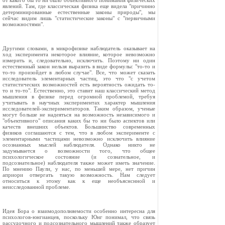
от какого бы то ни было объективного понимания физических
явлений. Там, где классическая физика еще видела "причинно
детерминированные естественные законы природы", мы
сейчас видим лишь "статистические законы" с "первичными
возможностями".
Другими словами, в микрофизике наблюдатель оказывает на
ход эксперимента некоторое влияние, которое невозможно
измерить и, следовательно, исключить. Поэтому ни один
естественный закон нельзя выразить в виде формулы: "то-то и
то-то произойдет в любом случае". Все, что может сказать
исследователь элементарных частиц, это что "с учетом
статистических возможностей есть вероятность ожидать то-
то и то-то". Естественно, это ставит наш классический метод
мышления в физике перед огромной проблемой, требуя
учитывать в научных экспериментах характер мышления
исследователей-экспериментаторов. Таким образом, ученые
могут больше не надеяться на возможность независимого и
"объективного" описания каких бы то ни было аспектов или
качеств внешних объектов. Большинство современных
физиков соглашаются с тем, что в любом эксперименте с
элементарными частицами невозможно исключить влияние
осознанных мыслей наблюдателя. Однако никто не
задумывается о возможности того, что общее
психологическое состояние (и сознательное, и
подсознательное) наблюдателя также может иметь значение.
По мнению Паули, у нас, по меньшей мере, нет причин
априори отвергать такую возможность. Нам следует
относиться к этому как к еще необъяснснной и
неисследованной проблеме.
Идея Бора о взаимодополняемости особенно интересна для
психологов-юнгианцев, поскольку Юнг понимал, что связь
рассудочного и подсознательного мышлений также образует