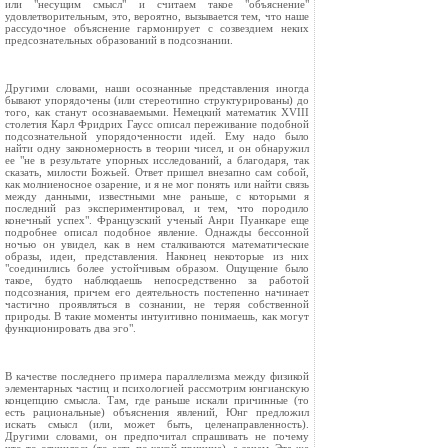
или "несущим смысл" и считаем такое "объяснение"
удовлетворительным, это, вероятно, вызывается тем, что наше
рассудочное объяснение гармонирует с созвездием неких
предсознательных образований в подсознании.
Другими словами, наши осознанные представления иногда
бывают упорядочены (или стереотипно структурированы) до
того, как станут осознаваемыми. Немецкий математик XVIII
столетия Карл Фридрих Гаусс описал переживание подобной
подсознательной упорядоченности идей. Ему надо было
найти одну закономерность в теории чисел, и он обнаружил
ее "не в результате упорных исследований, а благодаря, так
сказать, милости Божьей. Ответ пришел внезапно сам собой,
как молниеносное озарение, и я не мог понять или найти связь
между данными, известными мне раньше, с которыми я
последний раз экспериментировал, и тем, что породило
конечный успех". Французский ученый Анри Пуанкаре еще
подробнее описал подобное явление. Однажды бессонной
ночью он увидел, как в нем сталкиваются математические
образы, идеи, представления. Наконец некоторые из них
"соединились более устойчивым образом. Ощущение было
такое, будто наблюдаешь непосредственно за работой
подсознания, причем его деятельность постепенно начинает
частично проявляться в сознании, не теряя собственной
природы. В такие моменты интуитивно понимаешь, как могут
функционировать два эго".
В качестве последнего примера параллелизма между физикой
элементарных частиц и психологией рассмотрим юнгианскую
концепцию смысла. Там, где раньше искали причинные (то
есть рациональные) объяснения явлений, Юнг предложил
искать смысл (или, может быть, целенаправленность).
Другими словами, он предпочитал спрашивать не почему