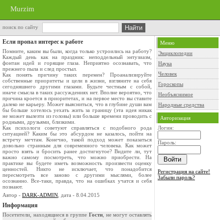
Murzim
поиск по сайту
Если пропал интерес к работе
Меню
Помните, каким вы были, когда только устроились на работу?
Энциклопедии
Каждый день как на праздник: неподдельный энтузиазм,
фонтан идей и горящие глаза. Неприятно осознавать, что
Наука
прежнего пыла и след простыл.
Человек
Как понять причину таких перемен? Проанализируйте
собственные приоритеты и цели в жизни, взгляните на себя
Гороскопы
сегодняшнего другими глазами. Будьте честным с собой,
иначе смысла в таких рассуждениях нет. Вполне вероятно, что
Необъяснимое
причина кроется в приоритетах, и на первое место вы ставите
далеко не карьеру. Может выясниться, что в глубине души вам
Народные средства
бы больше хотелось уехать жить за границу (эта идея никак
не может вылезти из головы) или больше времени проводить с
Авторизация
родными, друзьями, близкими.
Как психологи советуют справляться с подобного рода
Логин:
ситуацией? Каким бы это абсурдом не казалось, пойти на
встречу мечтам. Конечно, такой подход может показаться
Пароль:
довольно странным для современного человека. Как может
просто взять и бросить ранее достигнутое? Видите ли, тут
важно самому посмотреть, что можно приобрести. На
практике вы будете иметь возможность произвести оценку
ценностей. Никто не исключает, что понадобится
Регистрация на сайте!
пересмотреть все заново с другими мыслями, более
Забыли пароль?
осознанно. Все-таки, правда, что на ошибках учатся и себя
познают.
Автор -
DARK-ADMIN
, дата - 8.04.2015
Информация
Посетители, находящиеся в группе
Гости
, не могут оставлять