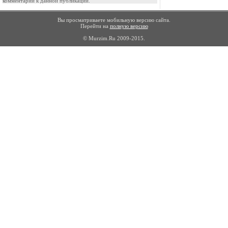
комментарии к данной публикации.
Вы просматриваете мобильную версию сайта.
Перейти на
полную версию
© Murzim.Ru 2009-2015.