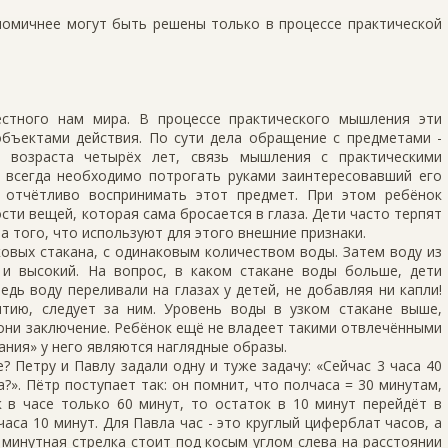
номичнее могут быть решены только в процессе практической
стного нам мира. В процессе практического мышления эти
бъектами действия. По сути дела обращение с предметами -
о возраста четырёх лет, связь мышления с практическими
е всегда необходимо потрогать руками заинтересовавший его
 отчётливо воспринимать этот предмет. При этом ребёнок
сти вещей, которая сама бросается в глаза. Дети часто терпят
а того, что используют для этого внешние признаки.
овых стакана, с одинаковым количеством воды. Затем воду из
 и высокий. На вопрос, в каком стакане воды больше, дети
едь воду переливали на глазах у детей, не добавляя ни капли!
тию, следует за ним. Уровень воды в узком стакане выше,
они заключение. Ребёнок ещё не владеет такими отвлечёнными
ания» у него являются наглядные образы.
? Петру и Павлу задали одну и туже задачу: «Сейчас 3 часа 40
?». Пётр поступает так: он помнит, что полчаса = 30 минутам,
к в часе только 60 минут, то остаток в 10 минут перейдёт в
часа 10 минут. Для Павла час - это круглый циферблат часов, а
т минутная стрелка стоит под косым углом слева на расстоянии