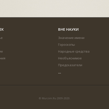
ЕК
ВНЕ НАУКИ
ье
Значение имени
Гороскопы
ие
Народные средства
ния
Необъяснимое
Предсказатели
...
© Murzim.Ru 2009-2020.