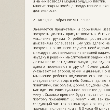
и на них возводят модели будущих плотин.
Многие задачи вообще продуктивнее и эко
деятельности.
2. Наглядно - образное мышление
Занимается предметами и событиями изве
предметы должны присутствовать и быть о
мышление руками. У ребёнка, достигшег
действиями ослабевает. Ему уже далеко н
предмет. Но во всех случаях необходимо
фиксирует своё внимание на внешней видимо
неудачу в решении мыслительной задачи из-з
Детям шести лет демонстрируют два одинак
одного переливают в другой, более узкий
указывают на второй, узкий и длинный. Но в
Мышление ребёнка подчинено его восприя
следовательно, воды в нём больше, делают 
понятиями, как объём, форма. Орудием «дум
Как идёт интеллектуальное развитие дальше
минут. Сколько времени будет через полчаса
поэтому прибавляет 30 минут к 40. Так ка
следующий час. Так он приходит к ответу: 4 
полчаса - половина круга. В 3 часа 40 мину