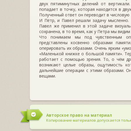
двух пятиминутных делений от вертикали.
попадает в точку, которая находится в дву
Полученный ответ он переводит в числовую ф
И Пётр, и Павел решали задачу мысленно. 
Павел же применил в этой задаче визуал
сохранена, в то время, как у Петра мы види
Что понимаем мы под чувственным опы
представлены косвенно образами памят
оперировать их образами. Очень ярким «умо
«Маленькой книжке о большой памяти». Тер
работает с помощью зрения. То, о чём др
возникают целые образы, ощутимость ко
дальнейшие операции с этими образами. Он
вещами.
Авторское право на материал
Копирование материалов допускается тольк