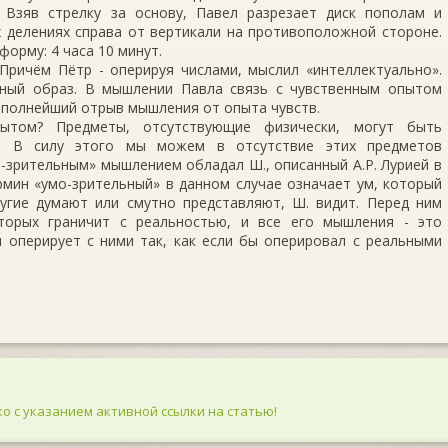
 Взяв стрелку за основу, Павел разрезает диск пополам и
х делениях справа от вертикали на противоположной стороне.
орму: 4 часа 10 минут.
Причём Пётр - оперируя числами, мыслил «интеллектуально».
ьный образ. В мышлении Павла связь с чувственным опытом
м полнейший отрыв мышления от опыта чувств.
том? Предметы, отсутствующие физически, могут быть
и. В силу этого мы можем в отсутствие этих предметов
-зрительным» мышлением обладал Ш., описанный А.Р. Лурией в
мин «умо-зрительный» в данном случае означает ум, который
угие думают или смутно представляют, Ш. видит. Перед ним
торых граничит с реальностью, и все его мышления - это
 оперирует с ними так, как если бы оперировал с реальными
о с указанием активной ссылки на статью!