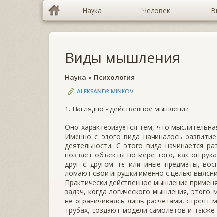
Наука
Человек
В
Виды мышления
Наука
»
Психология
ALEKSANDR MINKOV
1. Наглядно - действенное мышление
Оно характеризуется тем, что мыслительна
Именно с этого вида начиналось развитие
деятельности. С этого вида начинается ра
познаёт объекты по мере того, как он рук
друг с другом те или иные предметы, во
ломают свои игрушки именно с целью выяснит
Практически действенное мышление применя
задач, когда логического мышления, этого 
не ограничиваясь лишь расчётами, строят 
трубах, создают модели самолётов и также 