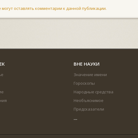
не могут оставлять комментарии к данной публикации.
ЕК
ВНЕ НАУКИ
ье
Значение имени
Гороскопы
ие
Народные средства
ния
Необъяснимое
Предсказатели
...