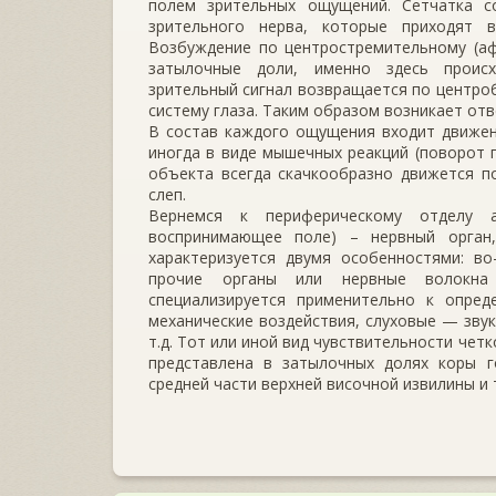
полем зрительных ощущений. Сетчатка с
зрительного нерва, которые приходят 
Возбуждение по центростремительному (аф
затылочные доли, именно здесь происх
зрительный сигнал возвращается по центроб
систему глаза. Таким образом возникает от
В состав каждого ощущения входит движени
иногда в виде мышечных реакций (поворот г
объекта всегда скачкообразно движется п
слеп.
Вернемся к периферическому отделу а
воспринимающее поле) – нервный орган,
характеризуется двумя особенностями: во
прочие органы или нервные волокна 
специализируется применительно к опре
механические воздействия, слуховые — зву
т.д. Тот или иной вид чувствительности чет
представлена в затылочных долях коры го
средней части верхней височной извилины и т