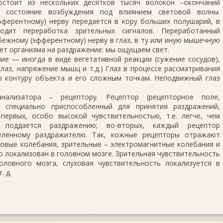
остоит из нескольких десятков тысяч волокон –окончаний
в состояние возбуждения под влиянием световой волны.
ферентному) нерву передается в кору больших полушарий, в
одит переработка зрительных сигналов. Переработанный
ежному (эфферентному) нерву в глаз, в ту или иную мышечную
вет организма на раздражение: мы ощущаем свет.
е — иногда в виде вегетативной реакции (сужение сосудов),
лаз, напряжение мышц и т.д.) Глаз в процессе рассматривания
о контуру объекта и его сложным точкам. Неподвижный глаз
нализатора – рецептору. Рецептор (рецепторное поле,
 специально приспособленный для принятия раздражений,
-первых, особо высокой чувствительностью, т.е. легче, чем
поддается раздражению; во-вторых, каждый рецептор
деленному раздражителю. Так, кожные рецепторы отражают
ковые колебания, зрительные – электромагнитные колебания и
ко локализован в головном мозге. Зрительная чувствительность
ловного мозга, слуховая чувствительность локализуется в
. д.