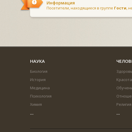
Информация
Посетители, находящиеся в группе
Гости
, 
НАУКА
ЧЕЛОВ
Биология
Здоров
История
Красота
Медицина
Обучен
Психология
Отноше
Химия
Религия
...
...