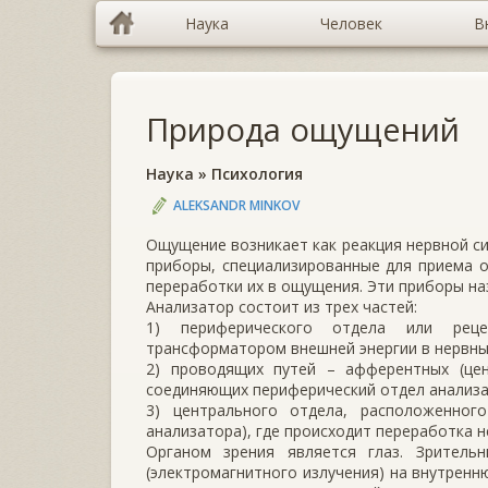
Наука
Человек
В
Природа ощущений
Наука
»
Психология
ALEKSANDR MINKOV
Ощущение возникает как реакция нервной си
приборы, специализированные для приема о
переработки их в ощущения. Эти приборы н
Анализатор состоит из трех частей:
1) периферического отдела или реце
трансформатором внешней энергии в нервны
2) проводящих путей – афферентных (цен
соединяющих периферический отдел анализа
3) центрального отдела, расположенног
анализатора), где происходит переработка 
Органом зрения является глаз. Зритель
(электромагнитного излучения) на внутренн