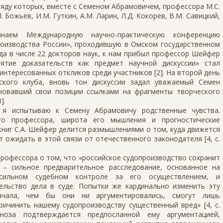
яду которых, вместе с Семеном Абрамовичем, профессора М.С.
. Божьев, И.М. Гуткин, А.М. Ларин, Л.Д. Кокорев, В.М. Савицкий,
аем Международную научно-практическую конференцию
оизводства России», проходившую в Омском государственном
гда в числе 22 докторов наук, к нам прибыл профессор Шейфер
ятие доказательств как предмет научной дискуссии» стал
интересованных откликов среди участников [2]. На второй день
ского клуба, вновь тон дискуссии задал уважаемый Семен
новавший свои позиции ссылками на фрагменты творческого
].
 я испытываю к Семену Абрамовичу родственные чувства.
го профессора, широта его мышления и прогностические
 книг С.А. Шейфер делится размышлениями о том, куда движется
т ожидать в этой связи от отечественного законодателя [4, с.
рофессора о том, что «российское судопроизводство сохранит
 – сильное предварительное расследование, основанное на
 сильном судебном контроле за его осуществлением, и
ельство дела в суде. Попытки же кардинально изменить эту
ачала, чем бы они ни аргументировались, смогут лишь
ричинить нашему судопроизводству существенный вред» [4, с.
гноза подтверждается предпосланной ему аргументацией,