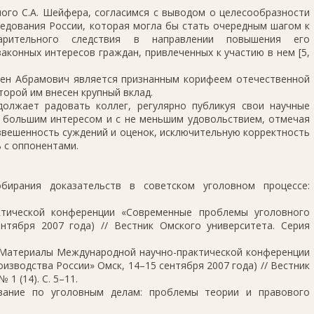
ого С.А. Шейфера, согласимся с выводом о целесообразности
едования России, которая могла бы стать очередным шагом к
варительного следствия в направлении повышения его
законных интересов граждан, привлеченных к участию в нем [5,
ен Абрамович является признанным корифеем отечественной
торой им внесен крупный вклад.
олжает радовать коллег, регулярно публикуя свои научные
с большим интересом и с не меньшим удовольствием, отмечая
звешенность суждений и оценок, исключительную корректность
 с оппонентами.
бирания доказательств в советском уголовном процессе:
ктической конференции «Современные проблемы уголовного
ентября 2007 года) // Вестник Омского университета. Серия
// Материалы Международной научно-практической конференции
зводства России» Омск, 14–15 сентября 2007 года) // Вестник
1 (14). С. 5–11.
ывание по уголовным делам: проблемы теории и правового