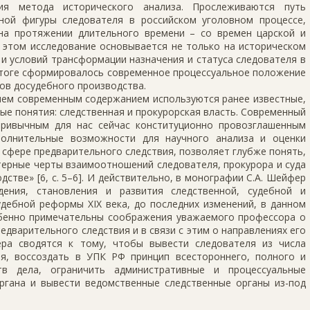
ния метода исторического анализа. Прослеживаются путь
ной фигуры следователя в российском уголовном процессе,
на протяжении длительного времени – со времен царской и
и этом исследование основывается не только на историческом
н и условий трансформации назначения и статуса следователя в
итоге сформировалось современное процессуальное положение
ков досудебного производства.
ием современным содержанием используются ранее известные,
ые понятия: следственная и прокурорская власть. Современный
привычным для нас сейчас конституционно провозглашенным
полнительные возможности для научного анализа и оценки
 сфере предварительного следствия, позволяет глубже понять,
терные черты взаимоотношений следователя, прокурора и суда
стве» [6, с. 5–6]. И действительно, в монографии С.А. Шейфер
дения, становления и развития следственной, судебной и
удебной реформы XIX века, до последних изменений, в данном
обенно примечательны соображения уважаемого профессора о
варительного следствия и в связи с этим о направлениях его
ра сводятся к тому, чтобы вывести следователя из числа
я, воссоздать в УПК РФ принцип всестороннего, полного и
тв дела, ограничить административные и процессуальные
ргана и вывести ведомственные следственные органы из-под