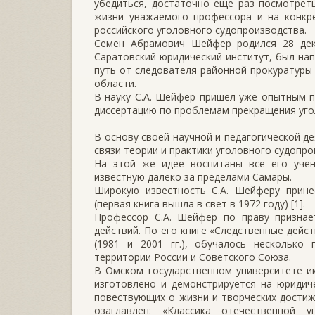
убедиться, достаточно еще раз посмотрет
жизни уважаемого профессора и на конкр
российского уголовного судопроизводства.
Семен Абрамович Шейфер родился 28 дека
Саратовский юридический институт, был нап
путь от следователя районной прокуратуры
области.
В науку С.А. Шейфер пришел уже опытным п
диссертацию по проблемам прекращения уго
В основу своей научной и педагогической д
связи теории и практики уголовного судопро
На этой же идее воспитаны все его уче
известную далеко за пределами Самары.
Широкую известность С.А. Шейферу прине
(первая книга вышла в свет в 1972 году) [1].
Профессор С.А. Шейфер по праву признае
действий. По его книге «Следственные дейс
(1981 и 2001 гг.), обучалось несколько
территории России и Советского Союза.
В Омском государственном университете им
изготовлено и демонстрируется на юридич
повествующих о жизни и творческих достиж
озаглавлен: «Классика отечественной 