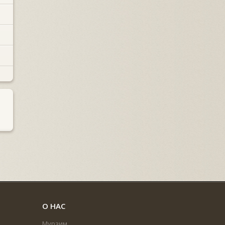
О НАС
Мурзим