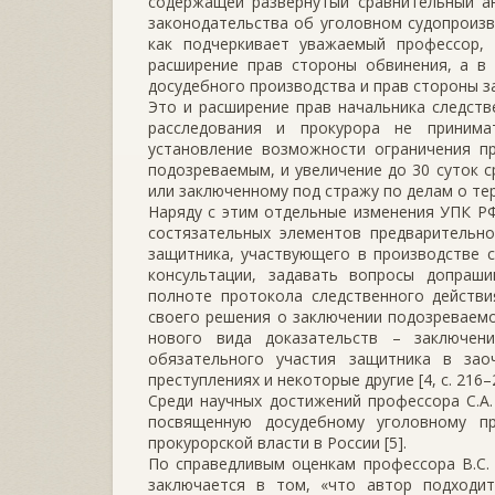
содержащей развернутый сравнительный ан
законодательства об уголовном судопроизв
как подчеркивает уважаемый профессор, 
расширение прав стороны обвинения, а в 
досудебного производства и прав стороны з
Это и расширение прав начальника следств
расследования и прокурора не принима
установление возможности ограничения п
подозреваемым, и увеличение до 30 суток 
или заключенному под стражу по делам о тер
Наряду с этим отдельные изменения УПК Р
состязательных элементов предварительно
защитника, участвующего в производстве 
консультации, задавать вопросы допраш
полноте протокола следственного действи
своего решения о заключении подозреваемо
нового вида доказательств – заключени
обязательного участия защитника в за
преступлениях и некоторые другие [4, с. 216–
Среди научных достижений профессора С.А
посвященную досудебному уголовному пр
прокурорской власти в России [5].
По справедливым оценкам профессора В.С. 
заключается в том, «что автор подходи