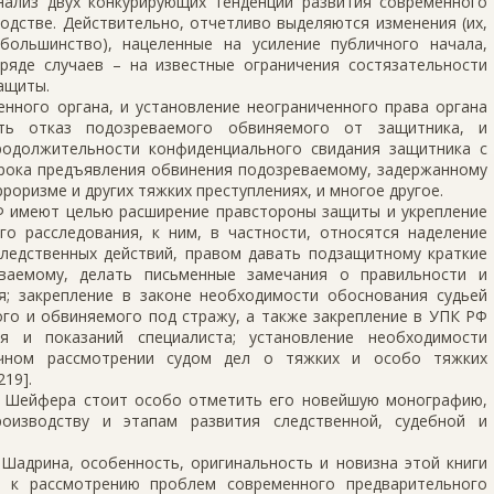
ализ двух конкурирующих тенденций развития современного
одстве. Действительно, отчетливо выделяются изменения (их,
большинство), нацеленные на усиление публичного начала,
ряде случаев – на известные ограничения состязательности
ащиты.
енного органа, и установление неограниченного права органа
ть отказ подозреваемого обвиняемого от защитника, и
родолжительности конфиденциального свидания защитника с
срока предъявления обвинения подозреваемому, задержанному
роризме и других тяжких преступлениях, и многое другое.
Ф имеют целью расширение правстороны защиты и укрепление
го расследования, к ним, в частности, относятся наделение
следственных действий, правом давать подзащитному краткие
иваемому, делать письменные замечания о правильности и
я; закрепление в законе необходимости обоснования судьей
го и обвиняемого под стражу, а также закрепление в УПК РФ
я и показаний специалиста; установление необходимости
очном рассмотрении судом дел о тяжких и особо тяжких
219].
. Шейфера стоит особо отметить его новейшую монографию,
оизводству и этапам развития следственной, судебной и
Шадрина, особенность, оригинальность и новизна этой книги
т к рассмотрению проблем современного предварительного