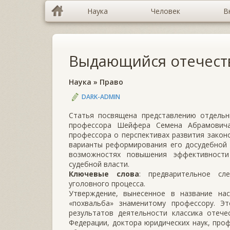
Наука
Человек
В
Выдающийся отечест
Наука
»
Право
DARK-ADMIN
Статья посвящена представлению отдельн
профессора Шейфера Семена Абрамовича
профессора о перспективах развития закон
варианты реформирования его досудебной 
возможностях повышения эффективности 
судебной власти.
Ключевые слова
: предварительное сле
уголовного процесса.
Утверждение, вынесенное в название на
«похвальба» знаменитому профессору. Э
результатов деятельности классика отече
Федерации, доктора юридических наук, пр