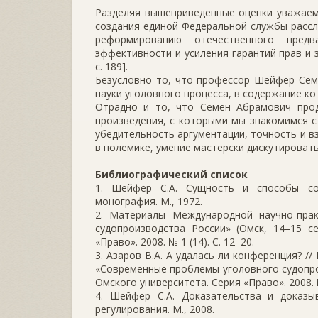
Разделяя вышеприведенные оценки уважаем
создания единой Федеральной службы рассл
реформированию отечественного пред
эффективности и усиления гарантий прав и 
с. 189].
Безусловно то, что профессор Шейфер Сем
науки уголовного процесса, в содержание ко
Отрадно и то, что Семен Абрамович прод
произведения, с которыми мы знакомимся 
убедительность аргументации, точность и в
в полемике, умение мастерски дискутировать
Библиографический список
1. Шейфер С.А. Сущность и способы со
монография. М., 1972.
2. Материалы Международной научно-пра
судопроизводства России» (Омск, 14–15 с
«Право». 2008. № 1 (14). С. 12–20.
3. Азаров В.А. А удалась ли конференция? 
«Современные проблемы уголовного судопрои
Омского университета. Серия «Право». 2008. № 
4. Шейфер С.А. Доказательства и доказ
регулирования. М., 2008.