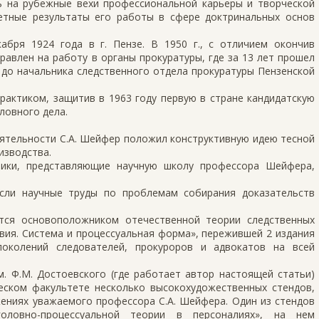
ь на рубежные вехи профессиональной карьеры и творческой
етные результаты его работы в сфере доктринальных основ
бря 1924 года в г. Пензе. В 1950 г., с отличием окончив
равлен на работу в органы прокуратуры, где за 13 лет прошел
 до начальника следственного отдела прокуратуры Пензенской
рактиком, защитив в 1963 году первую в стране кандидатскую
ловного дела.
еятельности С.А. Шейфер положил конструктивную идею тесной
изводства.
ники, представляющие научную школу профессора Шейфера,
сли научные труды по проблемам собирания доказательств
тся основоположником отечественной теории следственных
твия. Система и процессуальная форма», пережившей 2 издания
 поколений следователей, прокуроров и адвокатов на всей
. Ф.М. Достоевского (где работает автор настоящей статьи)
еском факультете несколько высокохудожественных стендов,
ениях уважаемого профессора С.А. Шейфера. Один из стендов
уголовно-процессуальной теории в персоналиях», на нем