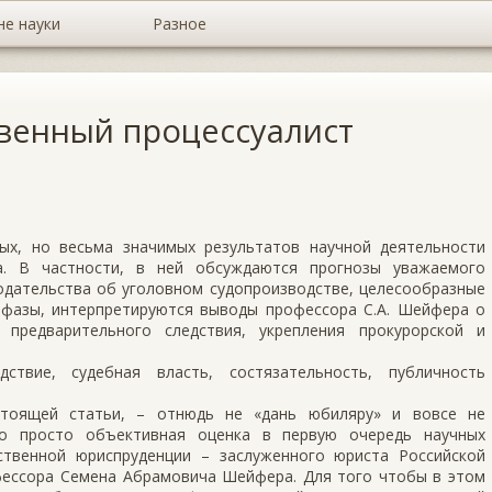
не науки
Разное
венный процессуалист
ых, но весьма значимых результатов научной деятельности
. В частности, в ней обсуждаются прогнозы уважаемого
одательства об уголовном судопроизводстве, целесообразные
фазы, интерпретируются выводы профессора С.А. Шейфера о
предварительного следствия, укрепления прокурорской и
дствие, судебная власть, состязательность, публичность
стоящей статьи, – отнюдь не «дань юбиляру» и вовсе не
то просто объективная оценка в первую очередь научных
ственной юриспруденции – заслуженного юриста Российской
офессора Семена Абрамовича Шейфера. Для того чтобы в этом