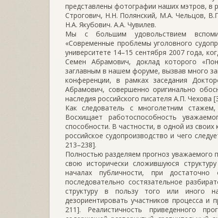
представлены фотографии наших мэтров, в р
Строгович, Н.Н. Полянский, М.А. Чельцов, В.П
Н.А. Якубович. А.А. Чувилев.
Мы с большим удовольствием вспомин
«Современные проблемы уголовного судопр
университете 14–15 сентября 2007 года, ко
Семен Абрамович, доклад которого «Пон
заглавным в нашем форуме, вызвав много за
конференции, в рамках заседания Доктор
Абрамович, совершенно оригинально обос
наследия российского писателя А.П. Чехова [3
Как следователь с многолетним стажем,
Восхищает работоспособность уважаемо
способности. В частности, в одной из своих
российское судопроизводство и чего следуе
213–238].
Полностью разделяем прогноз уважаемого п
свою исторически сложившуюся структуру
началах публичности, при достаточно
последовательно состязательное разбират
структуру в пользу того или иного н
дезориентировать участников процесса и п
211]. Реалистичность приведенного про