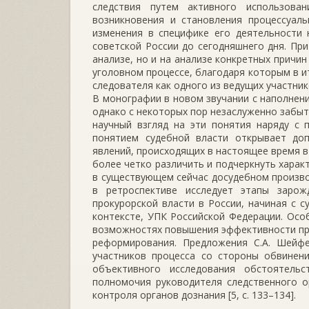
следствия путем активного использова
возникновения и становления процессуаль
изменения в специфике его деятельности 
советской России до сегодняшнего дня. Пр
анализе, но и на анализе конкретных причи
уголовном процессе, благодаря которым в 
следователя как одного из ведущих участни
В монографии в новом звучании с наполнен
однако с некоторых пор незаслуженно забыт
научный взгляд на эти понятия наряду с 
понятием судебной власти открывает до
явлений, происходящих в настоящее время в
более четко различить и подчеркнуть харак
в существующем сейчас досудебном производ
в ретроспективе исследует этапы зарож
прокурорской власти в России, начиная с с
контексте, УПК Российской Федерации. Ос
возможностях повышения эффективности пред
реформирования. Предложения С.А. Шейфе
участников процесса со стороны обвинени
объективного исследования обстоятельс
полномочия руководителя следственного о
контроля органов дознания [5, c. 133–134].