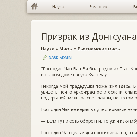
Наука
Человек
В
Призрак из Донгсуана
Наука
»
Мифы
»
Вьетнамские мифы
DARK-ADMIN
"Господин Чан Ван Ви был родом из Тыо. Ког
в старом доме евнуха Куан Бау.
Некогда мой прадедушка тоже жил здесь. В
увидеть нечто ярко-красное и ослепительн
под крышей, мелькал свет лампы, но потом о
Господин Чан не верил в существование неч
— Если тут и есть оборотни, то уж я как-ниб
Господин Чан целые дни просиживал над кни