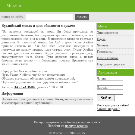
Murzim
поиск по сайту
Буддийский монах и даос общаются с духами
Меню
"Во времена государей из рода Ли бесы прятались за
Энциклопедии
дворцовыми балками, беспрерывно кричали и плакали, и так
продолжалось изо дня в день. В правление второго государя
Наука
династии Ли известный монах Зяк Хай и даос Тхонг Хюйен
Человек
пришли изгнать их. Зяк Хай взял несколько жемчужин и
постучал по коньку крыши, плач тотчас утих. Тхонг Хюйен
Гороскопы
гонгом ударил по колонне. Вдруг увидели огромную руку,
высунувшуюся из-за балки. Рука держала змею, а потом
Необъяснимое
бросила ее на землю — и бесовщина исчезла. Правитель тут
же сочинил стихи:
Народные средства
Сердце Зяк Хая подобно морю,
Авторизация
Путь Тхонг Хюйена еще более непостижим.
Общаясь с духами, обладают даром превращений,
Логин:
Один — буддийский монах, другой — небожитель."
Автор -
DARK-ADMIN
, дата - 23.10.2010
Пароль:
Информация
Посетители, находящиеся в группе
Гости
, не могут оставлять
комментарии к данной публикации.
Регистрация на сайте!
Забыли пароль?
Вы просматриваете мобильную версию сайта.
Перейти на
полную версию
© Murzim.Ru 2009-2015.