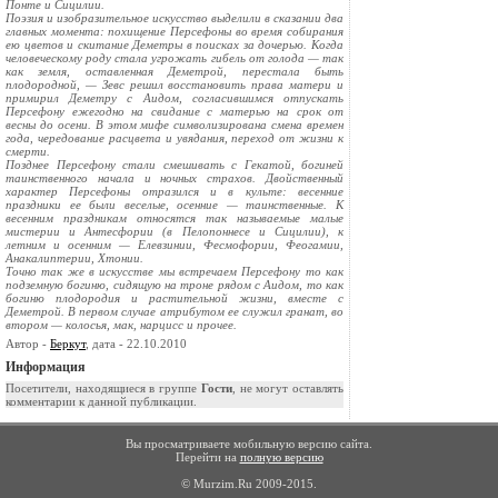
Понте и Сицилии.
Поэзия и изобразительное искусство выделили в сказании два
главных момента: похищение Персефоны во время собирания
ею цветов и скитание Деметры в поисках за дочерью. Когда
человеческому роду стала угрожать гибель от голода — так
как земля, оставленная Деметрой, перестала быть
плодородной, — Зевс решил восстановить права матери и
примирил Деметру с Аидом, согласившимся отпускать
Персефону ежегодно на свидание с матерью на срок от
весны до осени. В этом мифе символизирована смена времен
года, чередование расцвета и увядания, переход от жизни к
смерти.
Позднее Персефону стали смешивать с Гекатой, богиней
таинственного начала и ночных страхов. Двойственный
характер Персефоны отразился и в культе: весенние
праздники ее были веселые, осенние — таинственные. К
весенним праздникам относятся так называемые малые
мистерии и Антесфории (в Пелопоннесе и Сицилии), к
летним и осенним — Елевзинии, Фесмофории, Феогамии,
Анакалиптерии, Хтонии.
Точно так же в искусстве мы встречаем Персефону то как
подземную богиню, сидящую на троне рядом с Аидом, то как
богиню плодородия и растительной жизни, вместе с
Деметрой. В первом случае атрибутом ее служил гранат, во
втором — колосья, мак, нарцисс и прочее.
Автор -
Беркут
, дата - 22.10.2010
Информация
Посетители, находящиеся в группе
Гости
, не могут оставлять
комментарии к данной публикации.
Вы просматриваете мобильную версию сайта.
Перейти на
полную версию
© Murzim.Ru 2009-2015.