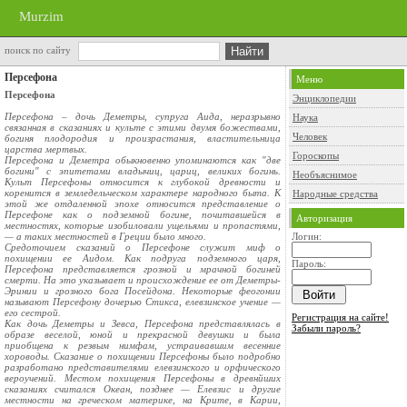
Murzim
поиск по сайту
Персефона
Меню
Персефона
Энциклопедии
Персефона – дочь Деметры, супруга Аида, неразрывно
Наука
связанная в сказаниях и культе с этими двумя божествами,
Человек
богиня плодородия и произрастания, властительница
царства мертвых.
Гороскопы
Персефона и Деметра обыкновенно упоминаются как "две
богини" с эпитетами владычиц, цариц, великих богинь.
Необъяснимое
Культ Персефоны относится к глубокой древности и
коренится в земледельческом характере народного быта. К
Народные средства
этой же отдаленной эпохе относится представление о
Персефоне как о подземной богине, почитавшейся в
Авторизация
местностях, которые изобиловали ущельями и пропастями,
— а таких местностей в Греции было много.
Логин:
Средоточием сказаний о Персефоне служит миф о
похищении ее Аидом. Как подруга подземного царя,
Пароль:
Персефона представляется грозной и мрачной богиней
смерти. На это указывает и происхождение ее от Деметры-
Эринии и грозного бога Посейдона. Некоторые феогонии
называют Персефону дочерью Стикса, елевзинское учение —
его сестрой.
Регистрация на сайте!
Как дочь Деметры и Зевса, Персефона представлялась в
Забыли пароль?
образе веселой, юной и прекрасной девушки и была
приобщена к резвым нимфам, устраивавшим весенние
хороводы. Сказание о похищении Персефоны было подробно
разработано представителями елевзинского и орфического
вероучений. Местом похищения Персефоны в древнйших
сказаниях считался Океан, позднее — Елевзис и другие
местности на греческом материке, на Крите, в Карии,