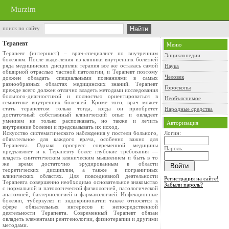
Murzim
поиск по сайту
Терапевт
Меню
Терапевт (интернист) – врач-специалист по внутренним
Энциклопедии
болезням. После выде-ления из клиники внутренних болезней
ряда медицинских дисциплин терапия все же осталась самой
Наука
обширной отраслью частной патологии, и Терапевт поэтому
Человек
должен обладать специальными познаниями в самых
разнообразных областях медицинских знаний. Терапевт
Гороскопы
прежде всего должен отлично владеть методами исследования
больного-диагностикой и полностью ориентироваться в
Необъяснимое
семиотике внутренних болезней. Кроме того, врач может
стать терапевтом только тогда, когда он приобретет
Народные средства
достаточный собственный клинический опыт и овладеет
умением не только распознавать, но также и лечить
Авторизация
внутренние болезни и предсказывать их исход.
Искусство систематического наблюдения у постели больного,
Логин:
обязательное для каждого врача, особенно важно для
Терапевта. Однако прогресс современной медицины
Пароль:
предъявляет и к Терапевту более глубокие требования —
владеть синтетическим клиническим мышлением и быть в то
же время достаточно эрудированным в области
теоретических дисциплин, а также в пограничных
клинических областях. Для повседневной деятельности
Регистрация на сайте!
Терапевта совершенно необходимо основательное знакомство
Забыли пароль?
с нормальной и патологической физиологией, патологической
анатомией, бактериологией и фармакологией. Инфекционные
болезни, туберкулез и эндокринопатии также относятся к
сфере обязательных интересов и непосредственной
деятельности Терапевта. Современный Терапевт обязан
овладеть элементами рентгенологии, физиотерапии и другими
методами.