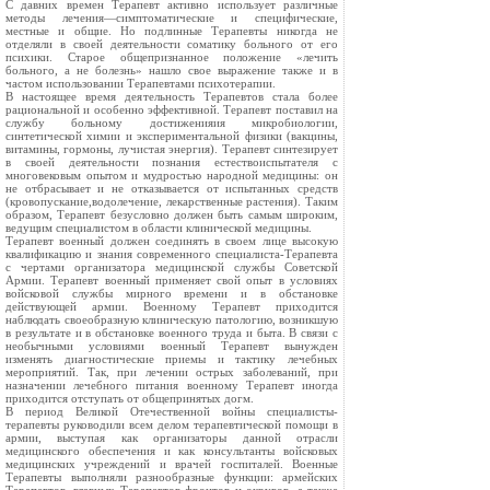
С давних времен Терапевт активно использует различные
методы лечения—симптоматические и специфические,
местные и общие. Но подлинные Терапевты никогда не
отделяли в своей деятельности соматику больного от его
психики. Старое общепризнанное положение «лечить
больного, а не болезнь» нашло свое выражение также и в
частом использовании Терапевтами психотерапии.
В настоящее время деятельность Терапевтов стала более
рациональной и особенно эффективной. Терапевт поставил на
службу больному достиженияия микробиологии,
синтетической химии и экспериментальной физики (вакцины,
витамины, гормоны, лучистая энергия). Терапевт синтезирует
в своей деятельности познания естествоиспытателя с
многовековым опытом и мудростью народной медицины: он
не отбрасывает и не отказывается от испытанных средств
(кровопускание,водолечение, лекарственные растения). Таким
образом, Терапевт безусловно должен быть самым широким,
ведущим специалистом в области клинической медицины.
Терапевт военный должен соединять в своем лице высокую
квалификацию и знания современного специалиста-Терапевта
с чертами организатора медицинской службы Советской
Армии. Терапевт военный применяет свой опыт в условиях
войсковой службы мирного времени и в обстановке
действующей армии. Военному Терапевт приходится
наблюдать своеобразную клиническую патологию, возникшую
в результате и в обстановке военного труда и быта. В связи с
необычными условиями военный Терапевт вынужден
изменять диагностические приемы и тактику лечебных
мероприятий. Так, при лечении острых заболеваний, при
назначении лечебного питания военному Терапевт иногда
приходится отступать от общепринятых догм.
В период Великой Отечественной войны специалисты-
терапевты руководили всем делом терапевтической помощи в
армии, выступая как организаторы данной отрасли
медицинского обеспечения и как консультанты войсковых
медицинских учреждений и врачей госпиталей. Военные
Терапевты выполняли разнообразные функции: армейских