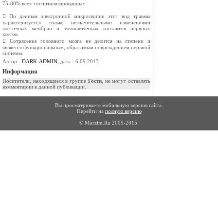
75-80% всех госпитализированных.
 По данным электронной микроскопии этот вид травмы
характеризуется только незначительными изменениями
клеточных мембран и межклеточных контактов нервных
клеток.
 Сотрясение головного мозга не делится на степени и
является функциональным, обратимым повреждением нервной
системы.
Автор -
DARK-ADMIN
, дата - 6.09.2013
Информация
Посетители, находящиеся в группе
Гости
, не могут оставлять
комментарии к данной публикации.
Вы просматриваете мобильную версию сайта.
Перейти на
полную версию
© Murzim.Ru 2009-2015.