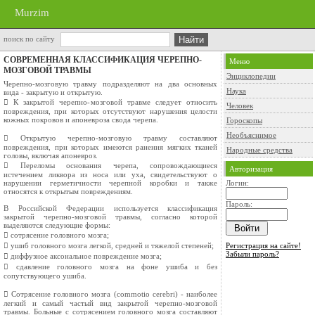
Murzim
поиск по сайту
СОВРЕМЕННАЯ КЛАССИФИКАЦИЯ ЧЕРЕПНО-
Меню
МОЗГОВОЙ ТРАВМЫ
Энциклопедии
Черепно-мозговую травму подразделяют на два основных
Наука
вида - закрытую и открытую.
 К закрытой черепно-мозговой травме следует относить
Человек
повреждения, при которых отсутствуют нарушения целости
кожных покровов и апоневроза свода черепа.
Гороскопы
Необъяснимое
 Открытую черепно-мозговую травму составляют
повреждения, при которых имеются ранения мягких тканей
Народные средства
головы, включая апоневроз.
 Переломы основания черепа, сопровождающиеся
Авторизация
истечением ликвора из носа или уха, свидетельствуют о
нарушении герметичности черепной коробки и также
Логин:
относятся к открытым повреждениям.
Пароль:
В Российской Федерации используется классификация
закрытой черепно-мозговой травмы, согласно которой
выделяются следующие формы:
 сотрясение головного мозга;
 ушиб головного мозга легкой, средней и тяжелой степеней;
Регистрация на сайте!
Забыли пароль?
 диффузное аксональное повреждение мозга;
 сдавление головного мозга на фоне ушиба и без
сопутствующего ушиба.
 Сотрясение головного мозга (commotio cerebri) - наиболее
легкий и самый частый вид закрытой черепно-мозговой
травмы. Больные с сотрясением головного мозга составляют