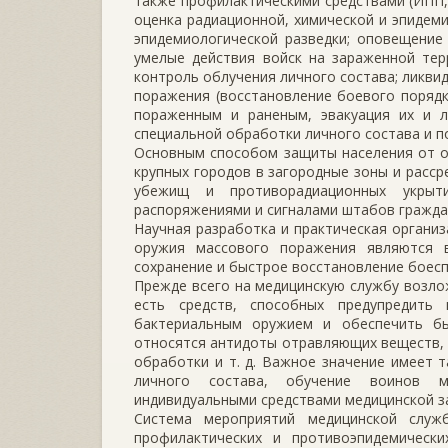
также профилактическими средствами (ИПП,
оценка радиационной, химической и эпидеми
эпидемиологической разведки; оповещение
умелые действия войск на зараженной тер
контроль облучения личного состава; ликви
поражения (восстановление боевого порядк
пораженным и раненым, эвакуация их и л
специальной обработки личного состава и пор
Основным способом защиты населения от о
крупных городов в загородные зоны и расср
убежищ и противорадиационных укрыт
распоряжениями и сигналами штабов гражда
Научная разработка и практическая органи
оружия массового поражения являются 
сохранение и быстрое восстановление боесп
Прежде всего на медицинскую службу возло
есть средств, способных предупредить
бактериальным оружием и обеспечить бы
относятся антидоты отравляющих веществ, 
обработки и т. д. Важное значение имеет 
личного состава, обучение воинов м
индивидуальными средствами медицинской з
Система мероприятий медицинской служб
профилактических и противоэпидемически