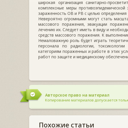
широкая организация санитарно-просвети
комплексные меры противоэпидемической 
зараженность ОВ и РВ с целью определения 
Невероятно огромными могут стать масшта
массового поражения, эвакуации поражен
лечению их. Следует иметь в виду и необхо
сpeдств массового поражения. К выполнени
Немаловажную роль будет играть теоретиче
персонала по радиологии, токсикологи
категориям пораженных и работе в этих ус
работ по защите и медицинскому обеспечени
Авторское право на материал
Копирование материалов допускается тольк
Похожие статьи