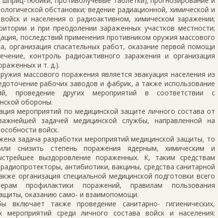
 шприц-тюбики, противолучевые таблетки); прогнозирование и
ологической обстановки; ведение радиационной, химической и
 войск и населения о радиоактивном, химическом заражении;
ритории и при преодолении зараженных участков местности;
дация, последствий применения противником оружия массового
а, организация спасательных работ, оказание первой помощи
ечение, контроль радиоактивного заражения и организация
аженных и т. д.).
ружия массового поражения является эвакуация населения из
едоточение рабочих заводов и фабрик, а также использование
ий, проведение других мероприятий в соответствии с
нской обороны.
зация мероприятий по медицинской защите личного состава от
важнейшей задачей медицинской службы, направленной на
особности войск.
жена задача разработки мероприятий медицинской защиты, то
 или снизить степень поражения ядерным, химическим и
стрейшее выздоровление пораженных. К, таким средствам
радиопротекторы, антибиотики, вакцины, средства санитарной
также организация специальной медицинской подготовки всего
ерам профилактики поражений, правилам пользования
ащиты, оказанию само- и взаимопомощи.
ы включает также проведение санитарно- гигиенических,
х мероприятий среди личного состава войск и населения: