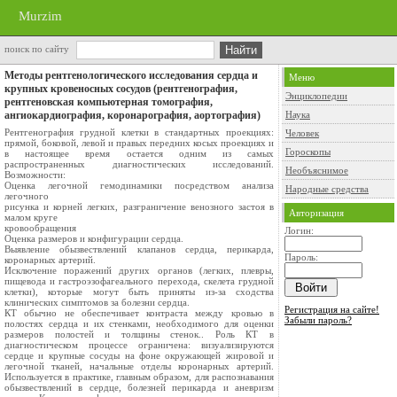
Murzim
поиск по сайту
Методы рентгенологического исследования сердца и
Меню
крупных кровеносных сосудов (рентгенография,
Энциклопедии
рентгеновская компьютерная томография,
ангиокардиография, коронарография, аортография)
Наука
Рентгенография грудной клетки в стандартных проекциях:
Человек
прямой, боковой, левой и правых передних косых проекциях и
Гороскопы
в настоящее время остается одним из самых
распространенных диагностических исследований.
Необъяснимое
Возможности:
Оценка легочной гемодинамики посредством анализа
Народные средства
легочного
рисунка и корней легких, разграничение венозного застоя в
Авторизация
малом круге
кровообращения
Логин:
Оценка размеров и конфигурации сердца.
Выявление обызвествлений клапанов сердца, перикарда,
Пароль:
коронарных артерий.
Исключение поражений других органов (легких, плевры,
пищевода и гастроэзофагеального перехода, скелета грудной
клетки), которые могут быть приняты из-за сходства
клинических симптомов за болезни сердца.
Регистрация на сайте!
КТ обычно не обеспечивает контраста между кровью в
Забыли пароль?
полостях сердца и их стенками, необходимого для оценки
размеров полостей и толщины стенок.. Роль КТ в
диагностическом процессе ограничена: визуализируются
сердце и крупные сосуды на фоне окружающей жировой и
легочной тканей, начальные отделы коронарных артерий.
Используется в практике, главным образом, для распознавания
обызвествлений в сердце, болезней перикарда и аневризм