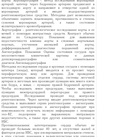
аорты. Коронарография – метод исследования коронарных
артерий: катетер через бедренную артерию продвигают в
восходящую аорту и направляют в отверстие одной из
коронарных артерий и вводят водорастворимое
рентгеноконтрастное средство. Методика дает возможность
объективно оценить локализацию, протяженность и степень
сужения коронарных артерий, а также состояние
коллатерального кровообращения.
Аортография – рентгенологическое исследование аорты и ее
ветвей с помощью контрастных средств. Контраст обычно
вводят по Сельдингеру. Показания: для выявления
недостаточности клапана аорты в сложных аортальных
пороках, уточнения аномалий развития аорты,
дифференциальной диагностики поражений аорты.
Ангиография. Показания: Оценка состояния сосудов при
несоответствии клинической картины и данных
допплерокардиографии или сомнительном
диагнозе.Ангиокардиография
Методика исследования сердца и крупных сосудов с помощью
катетера (зонда), который вводится в их просвет через
периферическую вену или артерию. Для проведения
катетеризации правых отделов сердца, системы легочной
артерии и легочных вен производят пункцию вен левого плеча
или бедра, а левых – пункцию правой бедренной артерии.
Чтобы исследовать левое предсердие, также выполняют
пункцию межпредсердной перегородки из правого
предсердия. Исследование проводят под контролем
рентгеноскопии. Через катетер вводят рентгеноконтрастные
средства и выполняют серию рентгенограмм – ангиограмм.
Показания: катетеризацию и ангиографию проводят при
невозможности получить полную информацию с помощью
эхо-КГ, подозрении на выраженную митральную
недостаточность, а также при других клапанных пороках и
ИБС.
Противопоказания: катетеризацию сердца обычно не
проводят больным моложе 40 лет, в отсутствие жалоб и
факторов риска ИБС, при изолированном митральном стенозе;
в этих случаях показания к вальвулопластике или операции