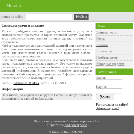
Murzim
поиск по сайту
Символы удачи в спальне
Меню
Можно пробудить энергию удачи, поместив под кровать
Энциклопедии
символические предметы, которые приносят удачу. Характер
этих предметов удачи зависит от вида удачи, к которой вы
Наука
стремитесь.
Человек
Чтобы пользоваться дополнительной защитой или притягивать
благоприятные возможности, поместите под матрацем на том
Гороскопы
месте, где лежит ваша голова, символ в виде двух рыбок -
нарисованных или золотых.
Необъяснимое
Если вы хотите, чтобы в поездках вам сопутствовала большая
удача, положите под матрац раковину. Это также прекрасное
Народные средства
решение для тех, кто занимается бизнесом в системе средств
массовой информации. В сущности, подойдет декоративная
Авторизация
раковина любой формы, но раковина такой формы, как рапан,
считается особенно благоприятной.
Логин:
Автор -
Aleksandr Minkov
, дата - 13.10.2011
Пароль:
Информация
Посетители, находящиеся в группе
Гости
, не могут оставлять
комментарии к данной публикации.
Регистрация на сайте!
Забыли пароль?
Вы просматриваете мобильную версию сайта.
Перейти на
полную версию
© Murzim.Ru 2009-2015.