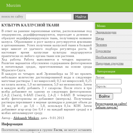
Murzim
поиск по сайту
КУЛЬТУРА КАЛЛУСНОЙ ТКАНИ
Меню
В ответ на ранение паренхимные клетки, расположенные под
Энциклопедии
эпидермисом, дедифференцируются, переходят к делению и
образуют недифференцируемую ткань, получившую название
Наука
каллуса. Образование и рост каллуса регулируется ауксинами
Человек
и цитокининами. Успех получения каллусной ткани в большой
мере зависит от удачного подбора регулятора роста. В
Гороскопы
настоящее время каллусные культуры индуцируются
практически из любого органа ткани или растения.
Необъяснимое
Ход работы. Работа выполняется в четырех вариантах.
Различие вариантов обусловлено содержанием фитогормонов
Народные средства
в питательных средах, приготовленных на основе среды
Мурасиге-Скуга.
Авторизация
В каждую из четырех колб Эрленмейера на 50 мл прилить
небольшое количество дистиллированной воды и следующие
Логин:
маточные растворы: 5 мл макросолей; 0,5 мл микросолей; 0,25
мл хелата железа; 1,0 мл витаминов; 5,0 мл мезоинозита. Затем
Пароль:
в каждую колбу добавить 3 г сахарозы. После этого в три
колбы добавляют по одному из следующих фитогормонов:
2,4-Д (1мл/л), 6-БАП (1мл/л), 2,4-Д + 6-БАП. В четвертую
колбу фитогормоны не добавляют (контроль). Полученные
растворы переливают в мерные цилиндры и доводят объем до
Регистрация на сайте!
50 мл, рН – до 5,6 – 5,8, используя 0,1н. КОН. Затем
Забыли пароль?
добавляют агар-агар (по 0,4 г на каждый вариант среды) и в
колбах автоклавируют среду.
Автор -
Aleksandr Minkov
, дата - 9.01.2013
Информация
Посетители, находящиеся в группе
Гости
, не могут оставлять