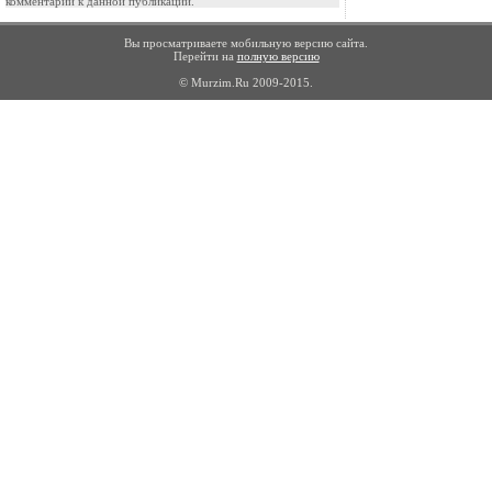
комментарии к данной публикации.
Вы просматриваете мобильную версию сайта.
Перейти на
полную версию
© Murzim.Ru 2009-2015.